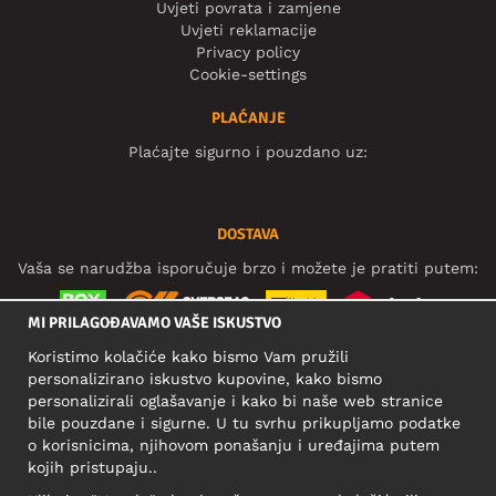
Uvjeti povrata i zamjene
Uvjeti reklamacije
Privacy policy
Cookie-settings
PLAĆANJE
Plaćajte sigurno i pouzdano uz:
DOSTAVA
Vaša se narudžba isporučuje brzo i možete je pratiti putem:
MI PRILAGOĐAVAMO VAŠE ISKUSTVO
Koristimo kolačiće kako bismo Vam pružili
DRUŠTVENE MREŽE
personalizirano iskustvo kupovine, kako bismo
personalizirali oglašavanje i kako bi naše web stranice
bile pouzdane i sigurne. U tu svrhu prikupljamo podatke
o korisnicima, njihovom ponašanju i uređajima putem
POSLOVNA ADRESA
kojih pristupaju..
Motley Denim Europe OÜ