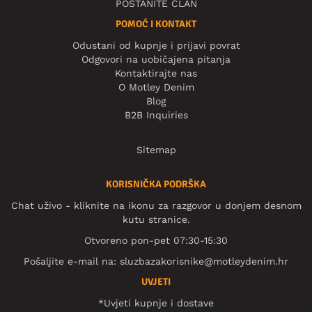
POSTANITE ČLAN
POMOĆ I KONTAKT
Odustani od kupnje i prijavi povrat
Odgovori na uobičajena pitanja
Kontaktirajte nas
O Motley Denim
Blog
B2B Inquiries
Sitemap
KORISNIČKA PODRŠKA
Chat uživo - kliknite na ikonu za razgovor u donjem desnom
kutu stranice.
Otvoreno pon-pet 07:30-15:30
Pošaljite e-mail na:
sluzbazakorisnike@motleydenim.hr
UVJETI
*Uvjeti kupnje i dostave