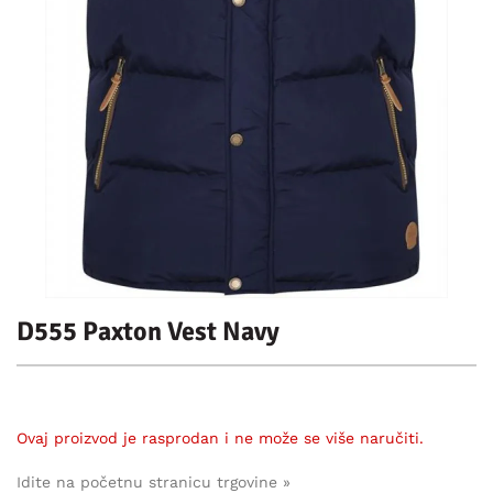
D555 Paxton Vest Navy
Ovaj proizvod je rasprodan i ne može se više naručiti.
Idite na početnu stranicu trgovine »