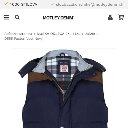
4000 STILOVA
sluzbazakorisnike@motleydenim.hr
Početna stranica
MUŠKA ODJEĆA 2XL-14XL
Jakne
D555 Paxton Vest Navy