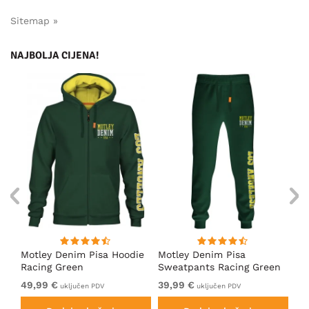
Sitemap »
NAJBOLJA CIJENA!
ica
Motley Denim Pisa Hoodie
Motley Denim Pisa
Mo
Racing Green
Sweatpants Racing Green
Ho
49,99 €
39,99 €
49
uključen PDV
uključen PDV