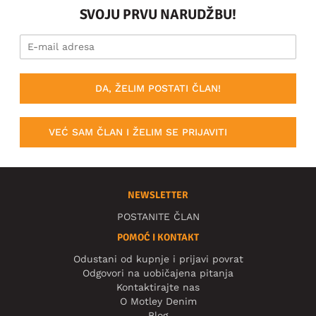
SVOJU PRVU NARUDŽBU!
DA, ŽELIM POSTATI ČLAN!
VEĆ SAM ČLAN I ŽELIM SE PRIJAVITI
NEWSLETTER
POSTANITE ČLAN
POMOĆ I KONTAKT
Odustani od kupnje i prijavi povrat
Odgovori na uobičajena pitanja
Kontaktirajte nas
O Motley Denim
Blog