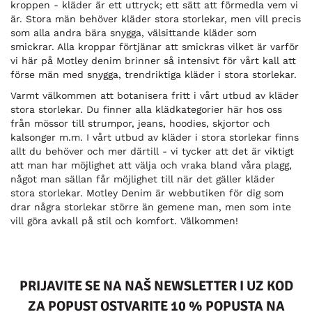
kroppen - kläder är ett uttryck; ett sätt att förmedla vem vi
är. Stora män behöver kläder stora storlekar, men vill precis
som alla andra bära snygga, välsittande kläder som
smickrar. Alla kroppar förtjänar att smickras vilket är varför
vi här på Motley denim brinner så intensivt för vårt kall att
förse män med snygga, trendriktiga kläder i stora storlekar.
Varmt välkommen att botanisera fritt i vårt utbud av kläder
stora storlekar. Du finner alla klädkategorier här hos oss
från mössor till strumpor, jeans, hoodies, skjortor och
kalsonger m.m. I vårt utbud av kläder i stora storlekar finns
allt du behöver och mer därtill - vi tycker att det är viktigt
att man har möjlighet att välja och vraka bland våra plagg,
något man sällan får möjlighet till när det gäller kläder
stora storlekar. Motley Denim är webbutiken för dig som
drar några storlekar större än gemene man, men som inte
vill göra avkall på stil och komfort. Välkommen!
PRIJAVITE SE NA NAŠ NEWSLETTER I UZ KOD
ZA POPUST OSTVARITE 10 % POPUSTA NA