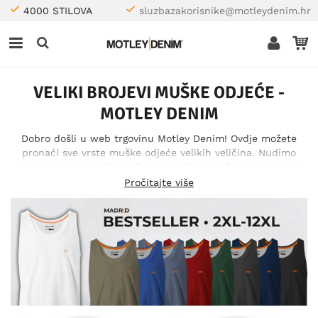
4000 STILOVA
sluzbazakorisnike@motleydenim.hr
VELIKI BROJEVI MUŠKE ODJEĆE -
MOTLEY DENIM
Dobro došli u web trgovinu Motley Denim! Ovdje možete
pronaći sve vrste muške odjeće velikih veličina. Nudimo
Vam modernu mušku odjeću u velikim veličinama. Imamo
traperice i hlače u širinama 40-70 i razne majice kao što su
Pročitajte više
majice kratkih rukava, košulje, majice s kapuljačom i tako
dalje, također u veličinama 2XL-12XL. U našem asortimanu
pronaći ćete sve vrste muške odjeće u velikim veličinama -
bilo da se radi o svakodnevnoj odjeći, radnoj ili sportskoj
odjeći. Ako tražite modernu odjeću velikih veličina došli ste
na pravo mjesto - u Motley Denim!