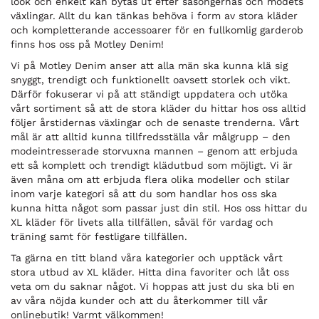
look och enkelt kan bytas ut efter säsongernas och modets
växlingar. Allt du kan tänkas behöva i form av stora kläder
och kompletterande accessoarer för en fullkomlig garderob
finns hos oss på Motley Denim!
Vi på Motley Denim anser att alla män ska kunna klä sig
snyggt, trendigt och funktionellt oavsett storlek och vikt.
Därför fokuserar vi på att ständigt uppdatera och utöka
vårt sortiment så att de stora kläder du hittar hos oss alltid
följer årstidernas växlingar och de senaste trenderna. Vårt
mål är att alltid kunna tillfredsställa vår målgrupp – den
modeintresserade storvuxna mannen – genom att erbjuda
ett så komplett och trendigt klädutbud som möjligt. Vi är
även måna om att erbjuda flera olika modeller och stilar
inom varje kategori så att du som handlar hos oss ska
kunna hitta något som passar just din stil. Hos oss hittar du
XL kläder för livets alla tillfällen, såväl för vardag och
träning samt för festligare tillfällen.
Ta gärna en titt bland våra kategorier och upptäck vårt
stora utbud av XL kläder. Hitta dina favoriter och låt oss
veta om du saknar något. Vi hoppas att just du ska bli en
av våra nöjda kunder och att du återkommer till vår
onlinebutik! Varmt välkommen!