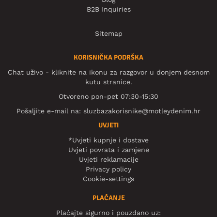
B2B Inquiries
Sitemap
KORISNIČKA PODRŠKA
Chat uživo - kliknite na ikonu za razgovor u donjem desnom
kutu stranice.
Otvoreno pon-pet 07:30-15:30
Pošaljite e-mail na:
sluzbazakorisnike@motleydenim.hr
UVJETI
*Uvjeti kupnje i dostave
Uvjeti povrata i zamjene
Uvjeti reklamacije
Privacy policy
Cookie-settings
PLAĆANJE
Plaćajte sigurno i pouzdano uz: