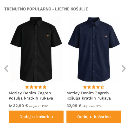
TRENUTNO POPULARNO - LJETNE KOŠULJE
RAL
Motley Denim Zagreb
Motley Denim Zagreb
Mo
ve
Košulja kratkih rukava
Košulja kratkih rukava
Ko
Crna
Tamno plava
An
Iz 32,99 €
32,99 €
Iz
uključen PDV
uključen PDV
Dodaj u košaricu
Dodaj u košaricu