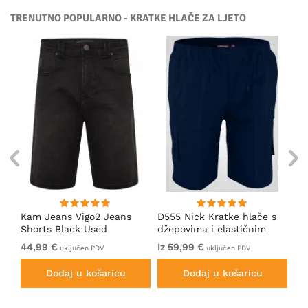
TRENUTNO POPULARNO - KRATKE HLAČE ZA LJETO
Kam Jeans Vigo2 Jeans
D555 Nick Kratke hlače s
Ka
Shorts Black Used
džepovima i elastičnim
Do
strukom Tamnoplava
Ch
44,99 €
Iz 59,99 €
54
uključen PDV
uključen PDV
Dodaj u košaricu
Dodaj u košaricu