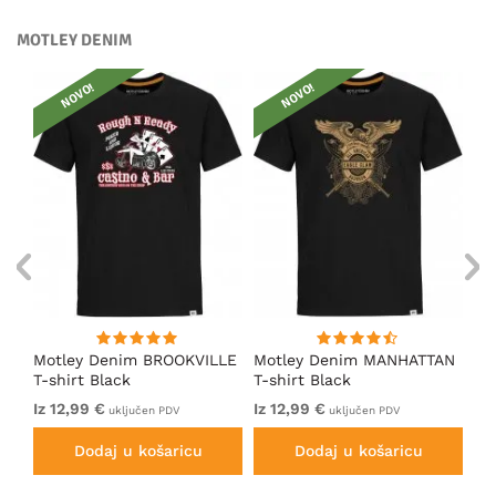
MOTLEY DENIM
NOVO!
NOVO!
Motley Denim BROOKVILLE
Motley Denim MANHATTAN
Mo
T-shirt Black
T-shirt Black
Sh
Iz 12,99 €
Iz 12,99 €
12
uključen PDV
uključen PDV
Dodaj u košaricu
Dodaj u košaricu