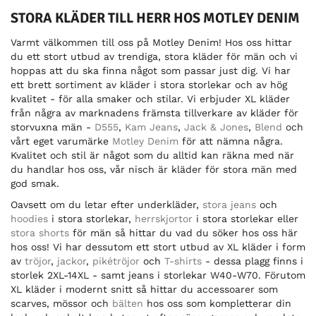
STORA KLÄDER TILL HERR HOS MOTLEY DENIM
Varmt välkommen till oss på Motley Denim! Hos oss hittar
du ett stort utbud av trendiga, stora kläder för män och vi
hoppas att du ska finna något som passar just dig. Vi har
ett brett sortiment av kläder i stora storlekar och av hög
kvalitet - för alla smaker och stilar. Vi erbjuder XL kläder
från några av marknadens främsta tillverkare av kläder för
storvuxna män -
D555
,
Kam Jeans
,
Jack & Jones
,
Blend
och
vårt eget varumärke
Motley Denim
för att nämna några.
Kvalitet och stil är något som du alltid kan räkna med när
du handlar hos oss, vår nisch är kläder för stora män med
god smak.
Oavsett om du letar efter underkläder,
stora jeans
och
hoodies
i stora storlekar,
herrskjortor
i stora storlekar eller
stora shorts
för män så hittar du vad du söker hos oss här
hos oss! Vi har dessutom ett stort utbud av XL kläder i form
av
tröjor
,
jackor
,
pikétröjor
och
T-shirts
- dessa plagg finns i
storlek 2XL-14XL - samt jeans i storlekar W40-W70. Förutom
XL kläder i modernt snitt så hittar du accessoarer som
scarves, mössor och
bälten
hos oss som kompletterar din