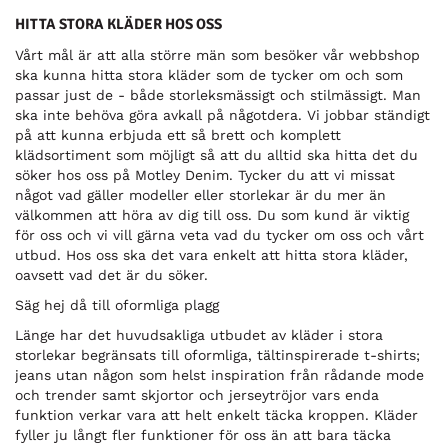
HITTA STORA KLÄDER HOS OSS
Vårt mål är att alla större män som besöker vår webbshop
ska kunna hitta stora kläder som de tycker om och som
passar just de - både storleksmässigt och stilmässigt. Man
ska inte behöva göra avkall på någotdera. Vi jobbar ständigt
på att kunna erbjuda ett så brett och komplett
klädsortiment som möjligt så att du alltid ska hitta det du
söker hos oss på Motley Denim. Tycker du att vi missat
något vad gäller modeller eller storlekar är du mer än
välkommen att höra av dig till oss. Du som kund är viktig
för oss och vi vill gärna veta vad du tycker om oss och vårt
utbud. Hos oss ska det vara enkelt att hitta stora kläder,
oavsett vad det är du söker.
Säg hej då till oformliga plagg
Länge har det huvudsakliga utbudet av kläder i stora
storlekar begränsats till oformliga, tältinspirerade t-shirts;
jeans utan någon som helst inspiration från rådande mode
och trender samt skjortor och jerseytröjor vars enda
funktion verkar vara att helt enkelt täcka kroppen. Kläder
fyller ju långt fler funktioner för oss än att bara täcka