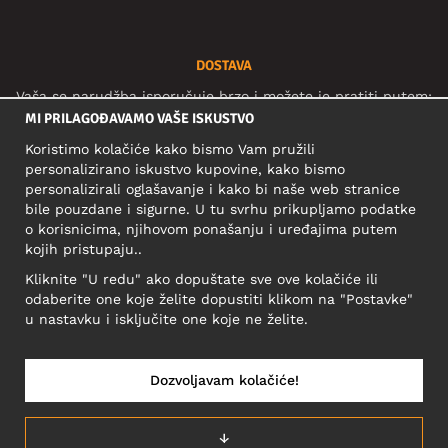
DOSTAVA
Vaša se narudžba isporučuje brzo i možete je pratiti putem:
MI PRILAGOĐAVAMO VAŠE ISKUSTVO
Koristimo kolačiće kako bismo Vam pružili
personalizirano iskustvo kupovine, kako bismo
DRUŠTVENE MREŽE
personalizirali oglašavanje i kako bi naše web stranice
bile pouzdane i sigurne. U tu svrhu prikupljamo podatke
o korisnicima, njihovom ponašanju i uređajima putem
kojih pristupaju..
POSLOVNA ADRESA
Kliknite "U redu" ako dopuštate sve ove kolačiće ili
Motley Denim Europe OÜ
odaberite one koje želite dopustiti klikom na "Postavke"
Narva mnt 5, EE-10117 Tallinn
u nastavku i isključite one koje ne želite.
Reg: 12356245
Važno! Ne šaljite povrat proizvoda na ovu adresu!
Dozvoljavam kolačiće!
↓