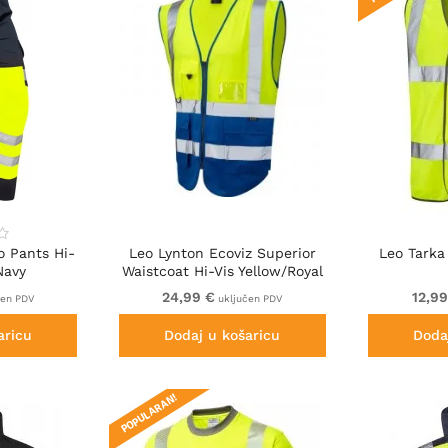
o Pants Hi-
Leo Lynton Ecoviz Superior
Leo Tarka
Navy
Waistcoat Hi-Vis Yellow/Royal
Blue
24,99 €
12,9
čen PDV
uključen PDV
aricu
Dodaj u košaricu
Doda
POPULARAN!