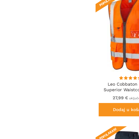
POPULARAN!
Leo Cobbaton 
Superior Waistco
Orange
27,99 €
uključ
Dodaj u koš
POPULARAN!