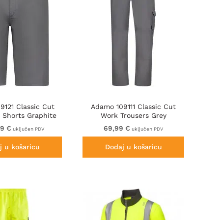
9121 Classic Cut
Adamo 109111 Classic Cut
Shorts Graphite
Work Trousers Grey
Grey
99 €
69,99 €
uključen PDV
uključen PDV
j u košaricu
Dodaj u košaricu