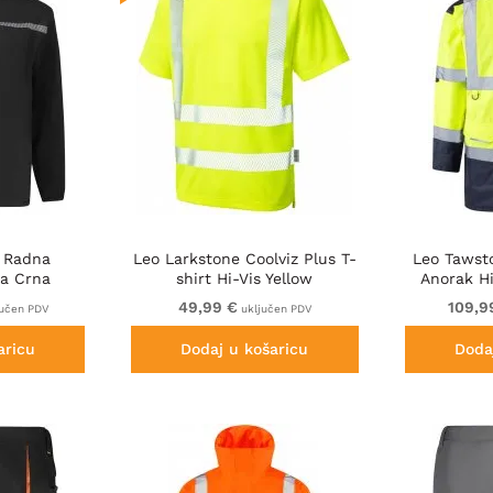
 Radna
Leo Larkstone Coolviz Plus T-
Leo Tawst
na Crna
shirt Hi-Vis Yellow
Anorak Hi
49,99 €
109,9
učen PDV
uključen PDV
aricu
Dodaj u košaricu
Doda