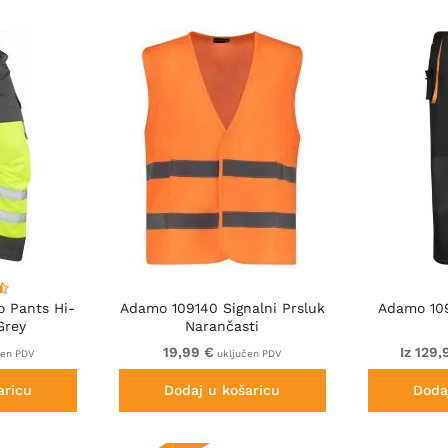
o Pants Hi-
Adamo 109140 Signalni Prsluk
Adamo 109
Grey
Narančasti
19,99 €
Iz 129,
čen PDV
uključen PDV
aricu
Dodaj u košaricu
Doda