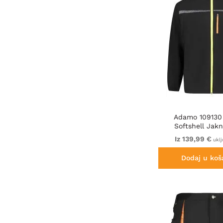
Adamo 109130
Softshell Jak
Iz 139,99 €
uklj
Dodaj u koš