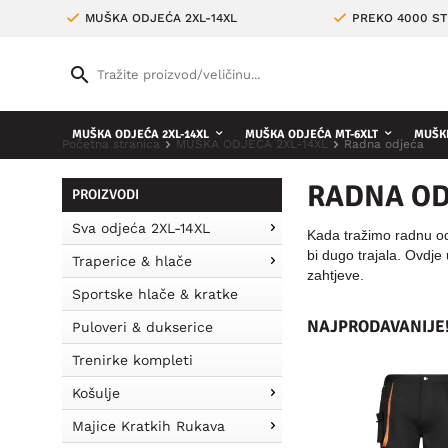
MUŠKA ODJEĆA 2XL-14XL
PREKO 4000 ST
MUŠKA ODJEĆA 2XL-14XL
MUŠKA ODJEĆA MT-6XLT
MUŠKE
Početna stranica
MUŠKA ODJEĆA 2XL-14XL
Radna odjeća
RADNA OD
PROIZVODI
Sva odjeća 2XL-14XL
Kada tražimo radnu odj
bi dugo trajala. Ovdje
Traperice & hlače
zahtjeve.
Sportske hlače & kratke
NAJPRODAVANIJE
Puloveri & dukserice
Trenirke kompleti
POPULARAN!
Košulje
Majice Kratkih Rukava