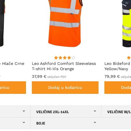
 Hlače Crne
Leo Ashford Comfort Sleeveless
Leo Bideford
T-shirt Hi-Vis Orange
Yellow/Navy
37,99 €
79,99 €
V
uključen PDV
uključ
aricu
Dodaj u košaricu
Doda
VELIČINE 2XL-14XL
VELIČINE W/L
BOJE