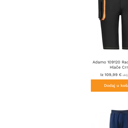
Adamo 109120 Ra
Hlače Cr
Iz 109,99 €
ukl
Dodaj u koš