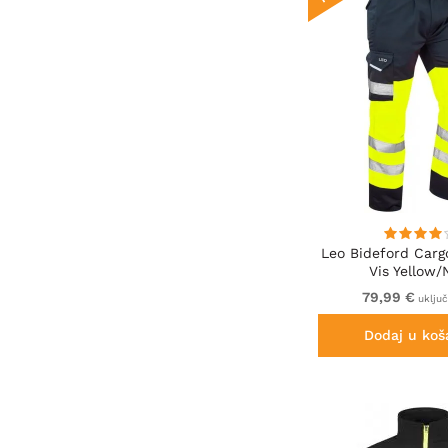
Leo Bideford Carg
Vis Yellow/
79,99 €
uklju
Dodaj u koš