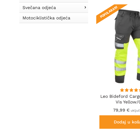
POPULARAN!
Svečana odjeća
Motociklistička odjeća
Leo Bideford Carg
Vis Yellow/
79,99 €
uklju
Dodaj u koš