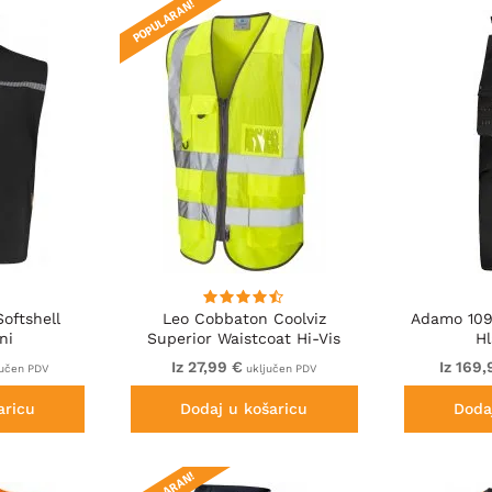
POPULARAN!
oftshell
Leo Cobbaton Coolviz
Adamo 109
ni
Superior Waistcoat Hi-Vis
H
Yellow
Iz 27,99 €
Iz 169,
učen PDV
uključen PDV
aricu
Dodaj u košaricu
Doda