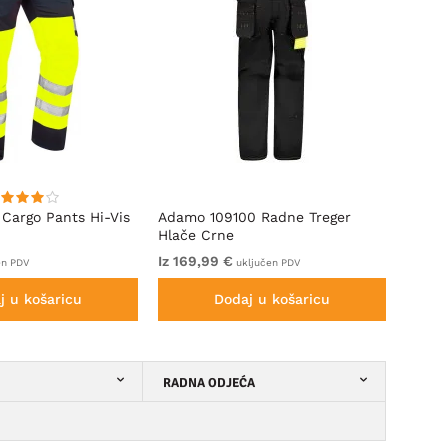
 Cargo Pants Hi-Vis
Adamo 109100 Radne Treger
Adamo
Hlače Crne
Naran
Iz 169,99 €
19,99
en PDV
uključen PDV
j u košaricu
Dodaj u košaricu
RADNA ODJEĆA