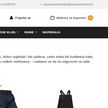
E UVJETE)*
sluzbazakorisnike@motleydenim.hr
0
Prijavite se
Košarica za kupovinu
ŽENE XS-XXL
MARKE
RASPRODAJA
dobro izgledati i biti udobna, zatim treba biti kvalitetna kako
i u velikim veličinama - i nadamo se da će odgovoriti na vaše