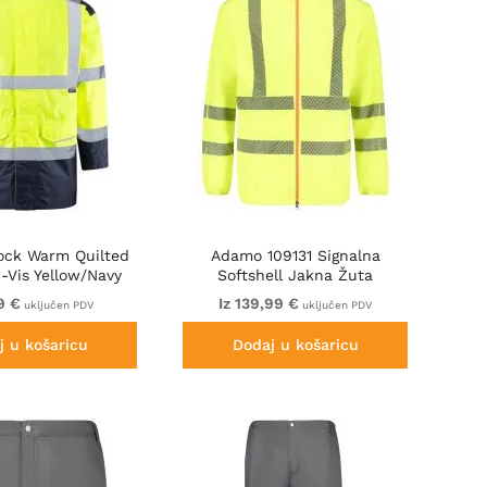
ock Warm Quilted
Adamo 109131 Signalna
-Vis Yellow/Navy
Softshell Jakna Žuta
9 €
Iz 139,99 €
uključen PDV
uključen PDV
j u košaricu
Dodaj u košaricu