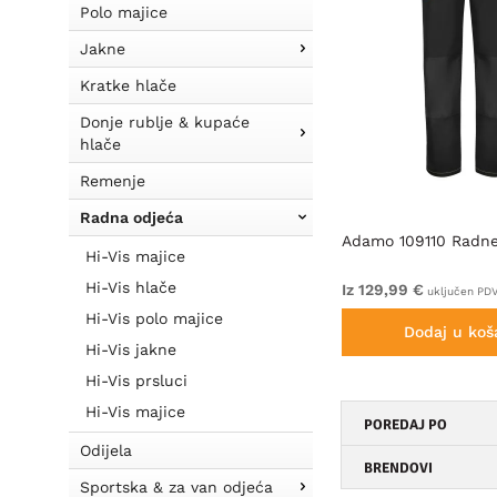
Polo majice
Jakne
Kratke hlače
Donje rublje & kupaće
hlače
Remenje
Radna odjeća
luk
Leo Watersmeet Coolviz Plus
Adamo 109110 Radne
Hi-Vis majice
Polo Hi-Vis Orange/Navy
Hi-Vis hlače
Iz 49,99 €
Iz 129,99 €
uključen PDV
uključen PD
Hi-Vis polo majice
Dodaj u košaricu
Dodaj u koš
Hi-Vis jakne
Hi-Vis prsluci
Hi-Vis majice
POREDAJ PO
Odijela
BRENDOVI
Sportska & za van odjeća