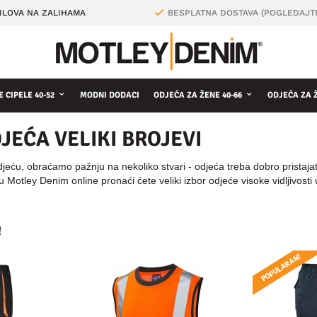
ILOVA NA ZALIHAMA
BESPLATNA DOSTAVA (POGLEDAJT
 CIPELE 40-52
MODNI DODACI
ODJEĆA ZA ŽENE 40-66
ODJEĆA ZA 
JEĆA VELIKI BROJEVI
eću, obraćamo pažnju na nekoliko stvari - odjeća treba dobro pristajati, 
 u Motley Denim online pronaći ćete veliki izbor odjeće visoke vidljivost
!
POPULARAN!