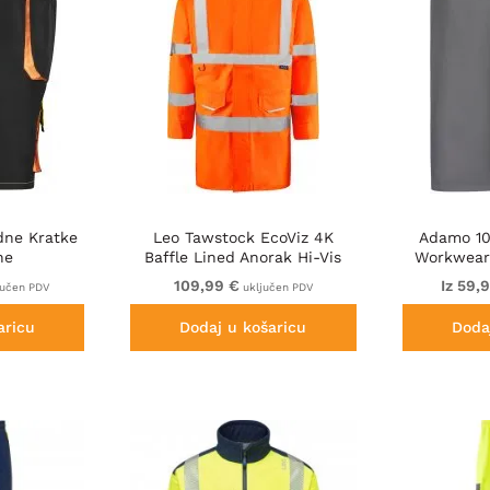
dne Kratke
Leo Tawstock EcoViz 4K
Adamo 10
ne
Baffle Lined Anorak Hi-Vis
Workwear 
Orange
109,99 €
Iz 59,
jučen PDV
uključen PDV
aricu
Dodaj u košaricu
Doda