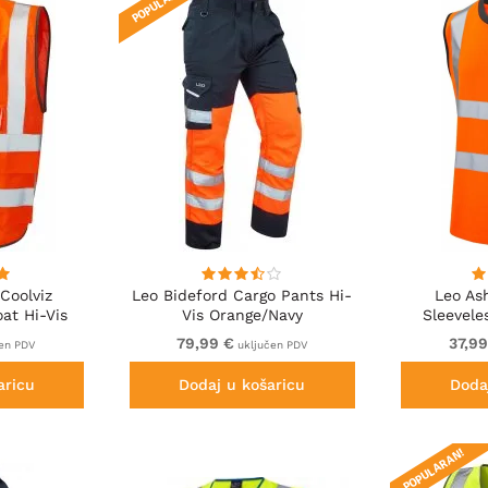
POPULARAN!
Coolviz
Leo Bideford Cargo Pants Hi-
Leo As
at Hi-Vis
Vis Orange/Navy
Sleeveles
79,99 €
37,9
en PDV
uključen PDV
aricu
Dodaj u košaricu
Doda
POPULARAN!