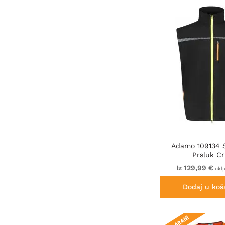
Adamo 109134 S
Prsluk Cr
Iz 129,99 €
uklj
Dodaj u koš