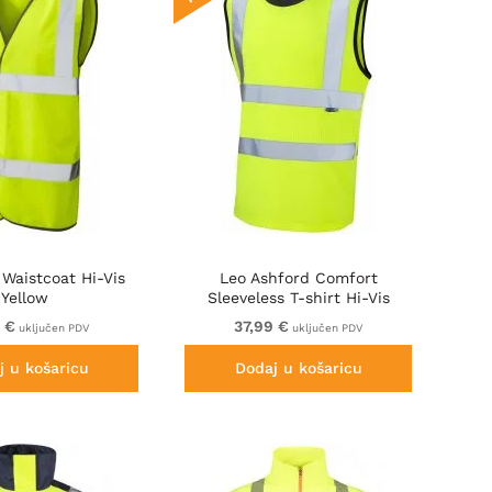
 Waistcoat Hi-Vis
Leo Ashford Comfort
Yellow
Sleeveless T-shirt Hi-Vis
Yellow
9 €
37,99 €
uključen PDV
uključen PDV
j u košaricu
Dodaj u košaricu