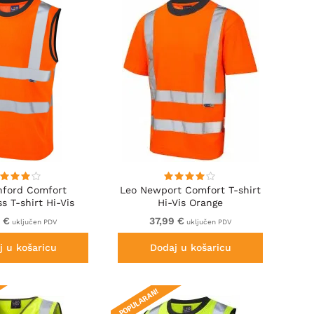
hford Comfort
Leo Newport Comfort T-shirt
s T-shirt Hi-Vis
Hi-Vis Orange
Orange
9 €
37,99 €
uključen PDV
uključen PDV
j u košaricu
Dodaj u košaricu
POPULARAN!