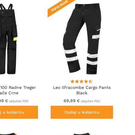
POPULARAN!
100 Radne Treger
Leo Ilfracombe Cargo Pants
lače Crne
Black
99 €
69,99 €
uključen PDV
uključen PDV
j u košaricu
Dodaj u košaricu