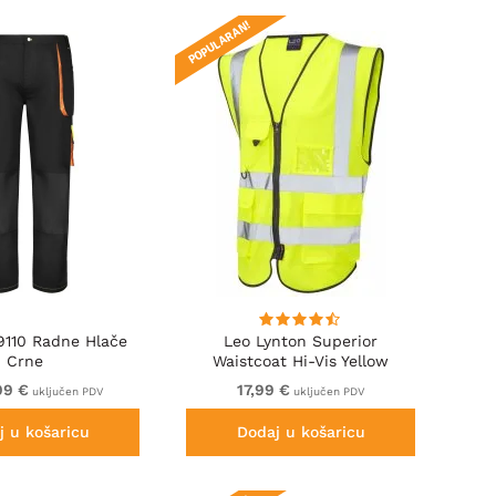
POPULARAN!
110 Radne Hlače
Leo Lynton Superior
Crne
Waistcoat Hi-Vis Yellow
99 €
17,99 €
uključen PDV
uključen PDV
j u košaricu
Dodaj u košaricu