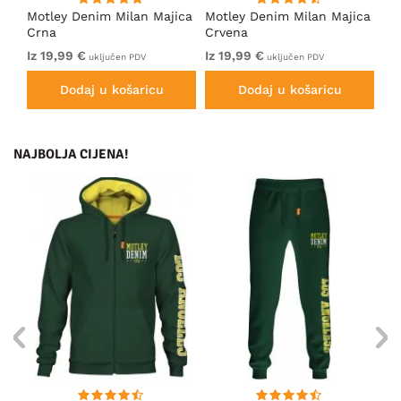
ica
Motley Denim Milan Majica
Motley Denim Milan Majica
Mo
Crna
Crvena
Svi
Iz 19,99 €
Iz 19,99 €
Iz 
uključen PDV
uključen PDV
Dodaj u košaricu
Dodaj u košaricu
NAJBOLJA CIJENA!