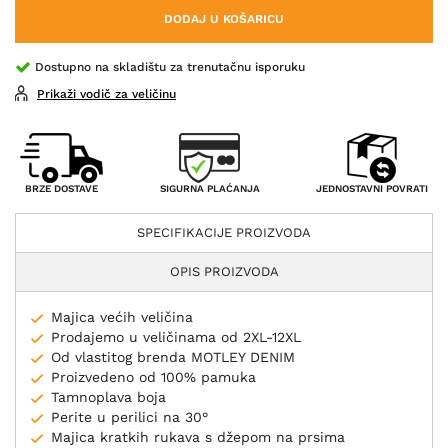
DODAJ U KOŠARICU
Dostupno na skladištu za trenutačnu isporuku
Prikaži vodič za veličinu
SIGURNA PLAĆANJA
BRZE DOSTAVE
JEDNOSTAVNI POVRATI
SPECIFIKACIJE PROIZVODA
OPIS PROIZVODA
Majica većih veličina
Prodajemo u veličinama od 2XL-12XL
Od vlastitog brenda MOTLEY DENIM
Proizvedeno od 100% pamuka
Tamnoplava boja
Perite u perilici na 30°
Majica kratkih rukava s džepom na prsima