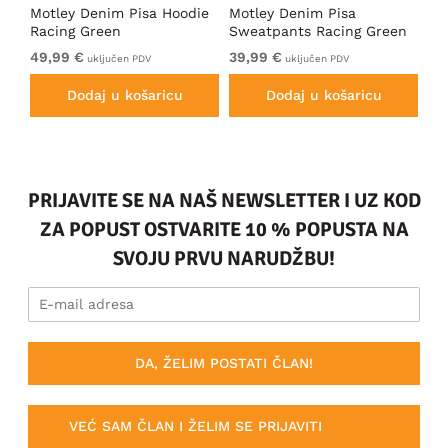
ica
Motley Denim Pisa Hoodie
Motley Denim Pisa
Mo
Racing Green
Sweatpants Racing Green
Ho
49,99 €
39,99 €
49
uključen PDV
uključen PDV
Dodaj u košaricu
Dodaj u košaricu
PRIJAVITE SE NA NAŠ NEWSLETTER I UZ KOD
ZA POPUST OSTVARITE 10 % POPUSTA NA
SVOJU PRVU NARUDŽBU!
DA, ŽELIM POSTATI ČLAN!
VEĆ SAM ČLAN I ŽELIM SE PRIJAVITI