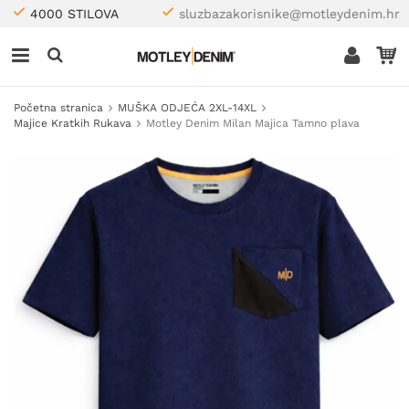
4000 STILOVA
sluzbazakorisnike@motleydenim.hr
Početna stranica
MUŠKA ODJEĆA 2XL-14XL
Majice Kratkih Rukava
Motley Denim Milan Majica Tamno plava