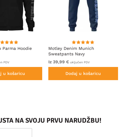
m Parma Hoodie
Motley Denim Munich
Motle
Sweatpants Navy
Royal
Iz 39,99 €
Iz 49
en PDV
uključen PDV
j u košaricu
Dodaj u košaricu
PUSTA NA SVOJU PRVU NARUDŽBU!