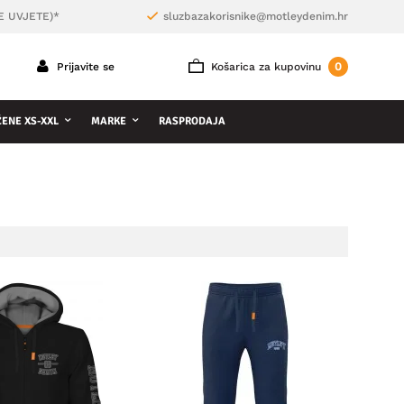
E UVJETE)*
sluzbazakorisnike@motleydenim.hr
0
Prijavite se
Košarica za kupovinu
ŽENE XS-XXL
MARKE
RASPRODAJA