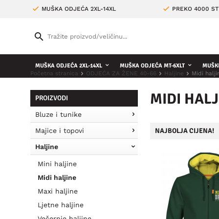
MUŠKA ODJEĆA 2XL-14XL
PREKO 4000 ST
MUŠKA ODJEĆA 2XL-14XL
MUŠKA ODJEĆA MT-6XLT
MUŠKE
Početna stranica
ODJEĆA ZA ŽENE 40-66
Haljine
Midi halji
MIDI HALJ
PROIZVODI
Bluze i tunike
Majice i topovi
NAJBOLJA CIJENA!
Haljine
Mini haljine
Midi haljine
Maxi haljine
Ljetne haljine
Večernje haljine