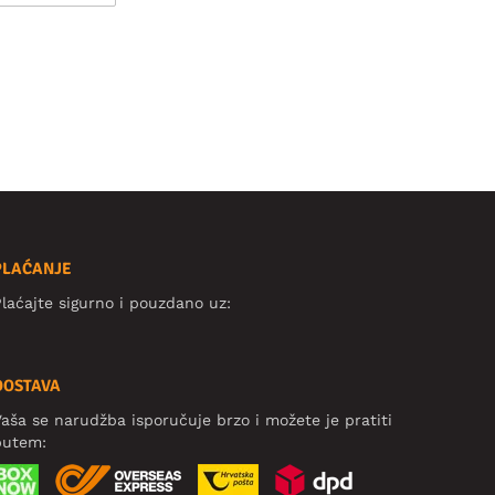
PLAĆANJE
laćajte sigurno i pouzdano uz:
DOSTAVA
aša se narudžba isporučuje brzo i možete je pratiti
putem: