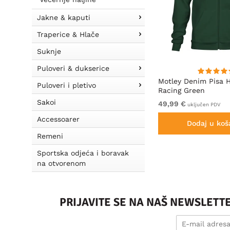
Jakne & kaputi
Traperice & Hlače
Suknje
Puloveri & dukserice
Motley Denim Milan Majica
Motley Denim Pisa 
Puloveri i pletivo
Antracit
Racing Green
Sakoi
Iz 19,99 €
49,99 €
uključen PDV
uključen PDV
Accessoarer
Dodaj u košaricu
Dodaj u koš
Remeni
Sportska odjeća i boravak
na otvorenom
PRIJAVITE SE NA NAŠ NEWSLETT