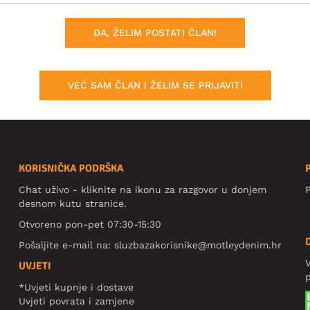
DA, ŽELIM POSTATI ČLAN!
VEĆ SAM ČLAN I ŽELIM SE PRIJAVITI
KORISNIČKA PODRŠKA
Chat uživo - kliknite na ikonu za razgovor u donjem
P
desnom kutu stranice.
Otvoreno pon-pet 07:30-15:30
Pošaljite e-mail na:
sluzbazakorisnike@motleydenim.hr
V
UVJETI
*Uvjeti kupnje i dostave
Uvjeti povrata i zamjene