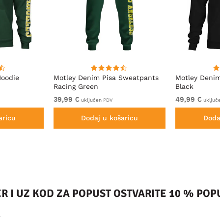
Hoodie
Motley Denim Pisa Sweatpants
Motley Deni
Racing Green
Black
39,99 €
49,99 €
uključen PDV
uključ
aricu
Dodaj u košaricu
Doda
ER I UZ KOD ZA POPUST OSTVARITE 10 % PO