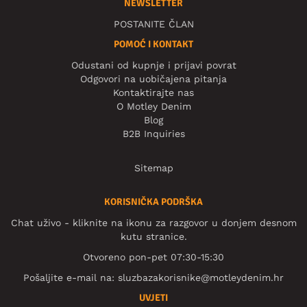
NEWSLETTER
POSTANITE ČLAN
POMOĆ I KONTAKT
Odustani od kupnje i prijavi povrat
Odgovori na uobičajena pitanja
Kontaktirajte nas
O Motley Denim
Blog
B2B Inquiries
Sitemap
KORISNIČKA PODRŠKA
Chat uživo - kliknite na ikonu za razgovor u donjem desnom
kutu stranice.
Otvoreno pon-pet 07:30-15:30
Pošaljite e-mail na:
sluzbazakorisnike@motleydenim.hr
UVJETI