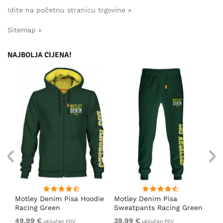
Idite na početnu stranicu trgovine »
Sitemap »
NAJBOLJA CIJENA!
ica
Motley Denim Pisa Hoodie
Motley Denim Pisa
Mo
Racing Green
Sweatpants Racing Green
Ho
49,99 €
39,99 €
49
uključen PDV
uključen PDV