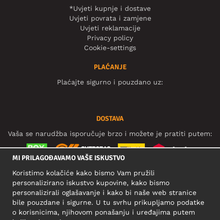
*Uvjeti kupnje i dostave
Uvjeti povrata i zamjene
Uvjeti reklamacije
Privacy policy
Cookie-settings
PLAĆANJE
Plaćajte sigurno i pouzdano uz:
DOSTAVA
Vaša se narudžba isporučuje brzo i možete je pratiti putem:
MI PRILAGOĐAVAMO VAŠE ISKUSTVO
Koristimo kolačiće kako bismo Vam pružili
DRUŠTVENE MREŽE
personalizirano iskustvo kupovine, kako bismo
personalizirali oglašavanje i kako bi naše web stranice
bile pouzdane i sigurne. U tu svrhu prikupljamo podatke
o korisnicima, njihovom ponašanju i uređajima putem
POSLOVNA ADRESA