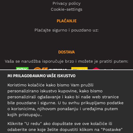
Privacy policy
Cookie-settings
PLAĆANJE
Plaćajte sigurno i pouzdano uz:
DOSTAVA
Vaša se narudžba isporučuje brzo i možete je pratiti putem:
MI PRILAGOĐAVAMO VAŠE ISKUSTVO
Koristimo kolačiće kako bismo Vam pružili
DRUŠTVENE MREŽE
personalizirano iskustvo kupovine, kako bismo
personalizirali oglašavanje i kako bi naše web stranice
bile pouzdane i sigurne. U tu svrhu prikupljamo podatke
o korisnicima, njihovom ponašanju i uređajima putem
POSLOVNA ADRESA
kojih pristupaju..
Motley Denim Europe OÜ
Kliknite "U redu" ako dopuštate sve ove kolačiće ili
Narva mnt 5, EE-10117 Tallinn
odaberite one koje želite dopustiti klikom na "Postavke"
Reg: 12356245