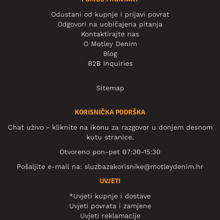
Odustani od kupnje i prijavi povrat
Odgovori na uobičajena pitanja
Kontaktirajte nas
O Motley Denim
Blog
B2B Inquiries
Sitemap
KORISNIČKA PODRŠKA
Chat uživo - kliknite na ikonu za razgovor u donjem desnom
kutu stranice.
Otvoreno pon-pet 07:30-15:30
Pošaljite e-mail na:
sluzbazakorisnike@motleydenim.hr
UVJETI
*Uvjeti kupnje i dostave
Uvjeti povrata i zamjene
Uvjeti reklamacije