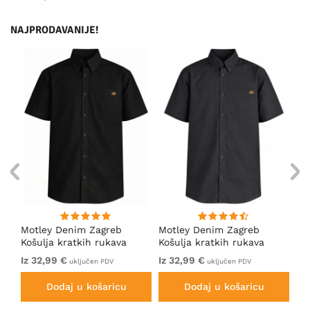
NAJPRODAVANIJE!
Motley Denim Zagreb
Motley Denim Zagreb
Mo
Košulja kratkih rukava
Košulja kratkih rukava
Ko
Crna
Antracit
Ta
Iz 32,99 €
Iz 32,99 €
Iz
uključen PDV
uključen PDV
Dodaj u košaricu
Dodaj u košaricu