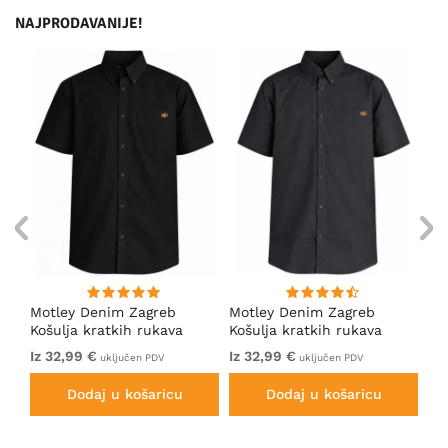
NAJPRODAVANIJE!
Motley Denim Zagreb
Motley Denim Zagreb
Mo
Košulja kratkih rukava
Košulja kratkih rukava
Ko
Crna
Antracit
Ta
Iz 32,99 €
Iz 32,99 €
Iz
uključen PDV
uključen PDV
Dodaj u košaricu
Dodaj u košaricu