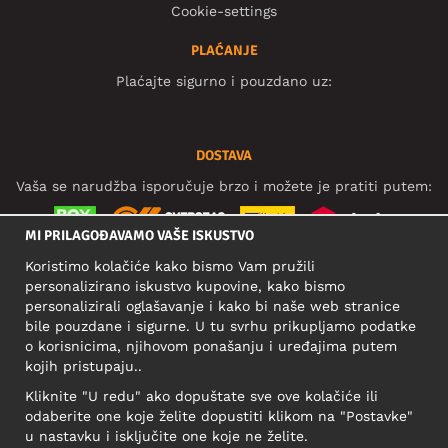
Cookie-settings
PLAĆANJE
Plaćajte sigurno i pouzdano uz:
DOSTAVA
Vaša se narudžba isporučuje brzo i možete je pratiti putem:
MI PRILAGOĐAVAMO VAŠE ISKUSTVO
Koristimo kolačiće kako bismo Vam pružili
DRUŠTVENE MREŽE
personalizirano iskustvo kupovine, kako bismo
personalizirali oglašavanje i kako bi naše web stranice
bile pouzdane i sigurne. U tu svrhu prikupljamo podatke
o korisnicima, njihovom ponašanju i uređajima putem
POSLOVNA ADRESA
kojih pristupaju..
Motley Denim Europe OÜ
Kliknite "U redu" ako dopuštate sve ove kolačiće ili
Narva mnt 5, EE-10117 Tallinn
odaberite one koje želite dopustiti klikom na "Postavke"
Reg: 12356245
u nastavku i isključite one koje ne želite.