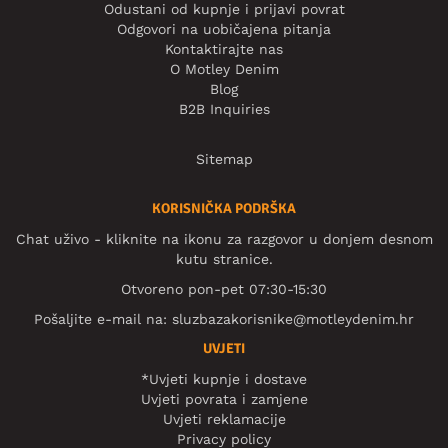
Odustani od kupnje i prijavi povrat
Odgovori na uobičajena pitanja
Kontaktirajte nas
O Motley Denim
Blog
B2B Inquiries
Sitemap
KORISNIČKA PODRŠKA
Chat uživo - kliknite na ikonu za razgovor u donjem desnom
kutu stranice.
Otvoreno pon-pet 07:30-15:30
Pošaljite e-mail na:
sluzbazakorisnike@motleydenim.hr
UVJETI
*Uvjeti kupnje i dostave
Uvjeti povrata i zamjene
Uvjeti reklamacije
Privacy policy