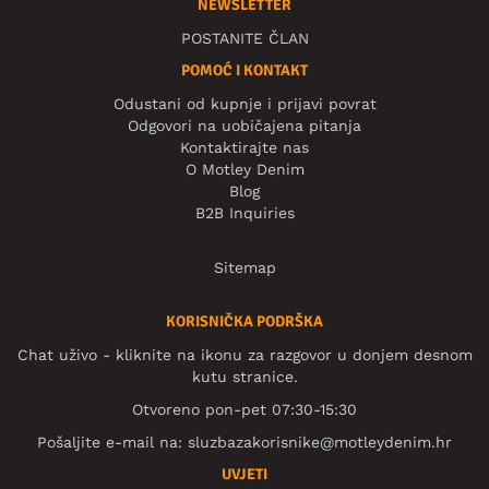
NEWSLETTER
POSTANITE ČLAN
POMOĆ I KONTAKT
Odustani od kupnje i prijavi povrat
Odgovori na uobičajena pitanja
Kontaktirajte nas
O Motley Denim
Blog
B2B Inquiries
Sitemap
KORISNIČKA PODRŠKA
Chat uživo - kliknite na ikonu za razgovor u donjem desnom
kutu stranice.
Otvoreno pon-pet 07:30-15:30
Pošaljite e-mail na:
sluzbazakorisnike@motleydenim.hr
UVJETI