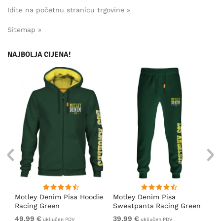
Idite na početnu stranicu trgovine »
Sitemap »
NAJBOLJA CIJENA!
ica
Motley Denim Pisa Hoodie
Motley Denim Pisa
Mo
Racing Green
Sweatpants Racing Green
Ho
49,99 €
39,99 €
49
uključen PDV
uključen PDV