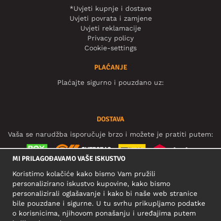
*Uvjeti kupnje i dostave
Uvjeti povrata i zamjene
Uvjeti reklamacije
Privacy policy
Cookie-settings
PLAĆANJE
Plaćajte sigurno i pouzdano uz:
DOSTAVA
Vaša se narudžba isporučuje brzo i možete je pratiti putem:
MI PRILAGOĐAVAMO VAŠE ISKUSTVO
Koristimo kolačiće kako bismo Vam pružili
DRUŠTVENE MREŽE
personalizirano iskustvo kupovine, kako bismo
personalizirali oglašavanje i kako bi naše web stranice
bile pouzdane i sigurne. U tu svrhu prikupljamo podatke
o korisnicima, njihovom ponašanju i uređajima putem
POSLOVNA ADRESA