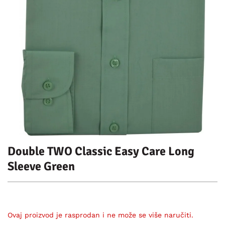
Double TWO Classic Easy Care Long
Sleeve Green
Ovaj proizvod je rasprodan i ne može se više naručiti.