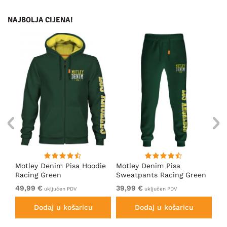
NAJBOLJA CIJENA!
ica
Motley Denim Pisa Hoodie
Motley Denim Pisa
Mo
Racing Green
Sweatpants Racing Green
Ho
49,99 €
39,99 €
49
uključen PDV
uključen PDV
Dodaj u košaricu
Dodaj u košaricu