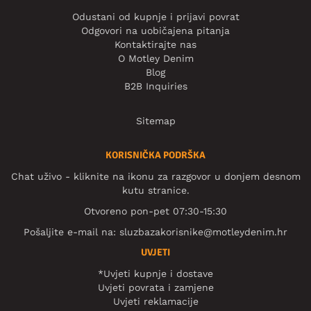
Odustani od kupnje i prijavi povrat
Odgovori na uobičajena pitanja
Kontaktirajte nas
O Motley Denim
Blog
B2B Inquiries
Sitemap
KORISNIČKA PODRŠKA
Chat uživo - kliknite na ikonu za razgovor u donjem desnom
kutu stranice.
Otvoreno pon-pet 07:30-15:30
Pošaljite e-mail na:
sluzbazakorisnike@motleydenim.hr
UVJETI
*Uvjeti kupnje i dostave
Uvjeti povrata i zamjene
Uvjeti reklamacije