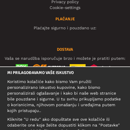
Privacy policy
Cookie-settings
PLAĆANJE
Plaćajte sigurno i pouzdano uz:
DOSTAVA
Vaša se narudžba isporučuje brzo i možete je pratiti putem:
MI PRILAGOĐAVAMO VAŠE ISKUSTVO
Koristimo kolačiće kako bismo Vam pružili
DRUŠTVENE MREŽE
personalizirano iskustvo kupovine, kako bismo
personalizirali oglašavanje i kako bi naše web stranice
bile pouzdane i sigurne. U tu svrhu prikupljamo podatke
o korisnicima, njihovom ponašanju i uređajima putem
POSLOVNA ADRESA
kojih pristupaju..
Motley Denim Europe OÜ
Kliknite "U redu" ako dopuštate sve ove kolačiće ili
Narva mnt 5, EE-10117 Tallinn
odaberite one koje želite dopustiti klikom na "Postavke"
Reg: 12356245