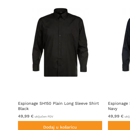
Shirt
Espionage SH150 Plain Long Sleeve Shirt
Espionage 
Black
Navy
49,99 €
49,99 €
uključen PDV
ukl
Dodaj u košaricu