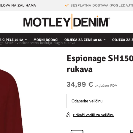
ILOVA NA ZALIHAMA
BESPLATNA DOSTAVA (POGLEDAJT
 CIPELE 40-52
MODNI DODACI
ODJEĆA ZA ŽENE 40-66
ODJEĆA ZA 
ge SH150 vinskocrvena košulja dugih rukava
Espionage SH150 
rukava
34,99 €
uključen PDV
Prikaži vodič za veličinu