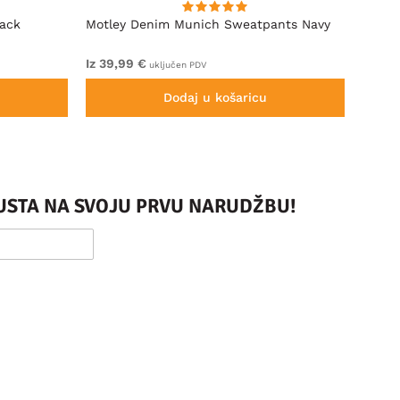
lack
Motley Denim Munich Sweatpants Navy
Motle
Iz 39,99 €
Iz 49,
uključen PDV
Dodaj u košaricu
PUSTA NA SVOJU PRVU NARUDŽBU!