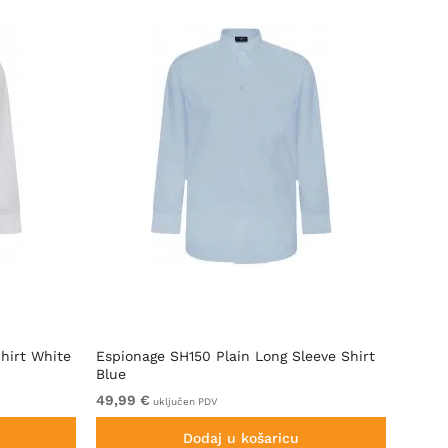
hirt White
Espionage SH150 Plain Long Sleeve Shirt
Espio
Blue
Black
49,99 €
49,99
uključen PDV
Dodaj u košaricu