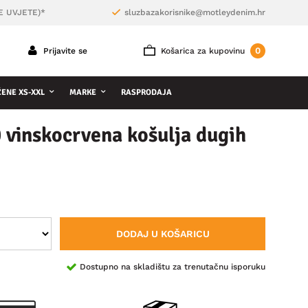
E UVJETE)*
sluzbazakorisnike@motleydenim.hr
0
Prijavite se
Košarica za kupovinu
ŽENE XS-XXL
MARKE
RASPRODAJA
vinskocrvena košulja dugih
DODAJ U KOŠARICU
Dostupno na skladištu za trenutačnu isporuku