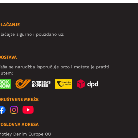
PLAĆANJE
laćajte sigurno i pouzdano uz:
DOSTAVA
aša se narudžba isporučuje brzo i možete je pratiti
putem:
DRUŠTVENE MREŽE
POSLOVNA ADRESA
Motley Denim Europe OÜ