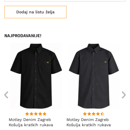
Dodaj na listu želja
NAJPRODAVANIJE!
ng
Motley Denim Zagreb
Motley Denim Zagreb
Mo
Košulja kratkih rukava
Košulja kratkih rukava
Ko
Crna
Antracit
Ta