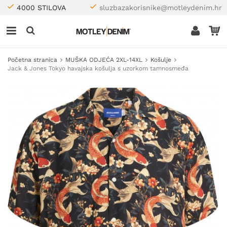
4000 STILOVA
sluzbazakorisnike@motleydenim.hr
Početna stranica
MUŠKA ODJEĆA 2XL-14XL
Košulje
Jack & Jones Tokyo havajska košulja s uzorkom tamnosmeđa