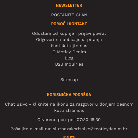
NEWSLETTER
POSTANITE ČLAN
POMOĆ I KONTAKT
Odustani od kupnje i prijavi povrat
Odgovori na uobičajena pitanja
Kontaktirajte nas
O Motley Denim
Blog
B2B Inquiries
Sitemap
KORISNIČKA PODRŠKA
Chat uživo - kliknite na ikonu za razgovor u donjem desnom
kutu stranice.
Otvoreno pon-pet 07:30-15:30
Pošaljite e-mail na:
sluzbazakorisnike@motleydenim.hr
UVJETI