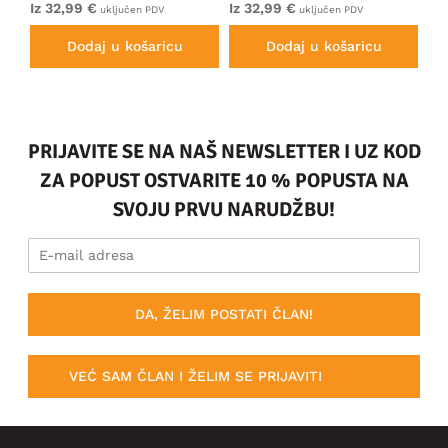
Iz 32,99 €
Iz 32,99 €
32
uključen PDV
uključen PDV
Dodaj u košaricu
Dodaj u košaricu
PRIJAVITE SE NA NAŠ NEWSLETTER I UZ KOD
ZA POPUST OSTVARITE 10 % POPUSTA NA
SVOJU PRVU NARUDŽBU!
DA, ŽELIM POSTATI ČLAN!
VEĆ SAM ČLAN I ŽELIM SE PRIJAVITI