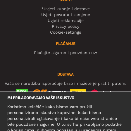
*Uvjeti kupnje i dostave
Uvjeti povrata i zamjene
Uvjeti reklamacije
Privacy policy
Cookie-settings
PLAĆANJE
Plaćajte sigurno i pouzdano uz:
DOSTAVA
Vaša se narudžba isporučuje brzo i možete je pratiti putem:
MI PRILAGOĐAVAMO VAŠE ISKUSTVO
Koristimo kolačiće kako bismo Vam pružili
DRUŠTVENE MREŽE
personalizirano iskustvo kupovine, kako bismo
personalizirali oglašavanje i kako bi naše web stranice
bile pouzdane i sigurne. U tu svrhu prikupljamo podatke
o korisnicima, njihovom ponašanju i uređajima putem