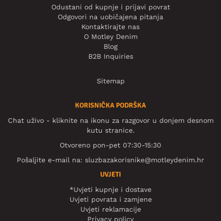
Odustani od kupnje i prijavi povrat
Odgovori na uobičajena pitanja
Kontaktirajte nas
O Motley Denim
Blog
B2B Inquiries
Sitemap
KORISNIČKA PODRŠKA
Chat uživo - kliknite na ikonu za razgovor u donjem desnom
kutu stranice.
Otvoreno pon-pet 07:30-15:30
Pošaljite e-mail na:
sluzbazakorisnike@motleydenim.hr
UVJETI
*Uvjeti kupnje i dostave
Uvjeti povrata i zamjene
Uvjeti reklamacije
Privacy policy