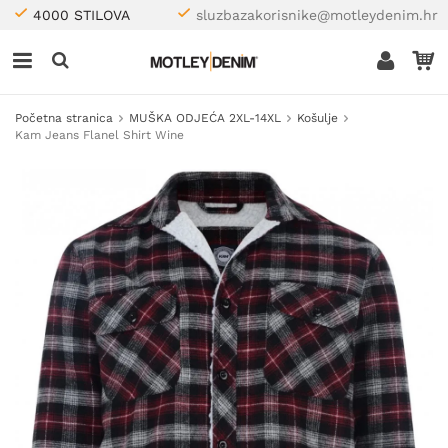
4000 STILOVA
sluzbazakorisnike@motleydenim.hr
Početna stranica
MUŠKA ODJEĆA 2XL-14XL
Košulje
Kam Jeans Flanel Shirt Wine