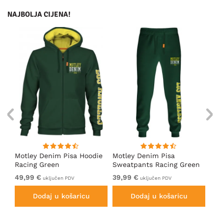
NAJBOLJA CIJENA!
ica
Motley Denim Pisa Hoodie
Motley Denim Pisa
Mo
Racing Green
Sweatpants Racing Green
Ho
49,99 €
39,99 €
49
uključen PDV
uključen PDV
Dodaj u košaricu
Dodaj u košaricu