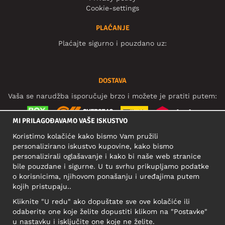
Cookie-settings
PLAĆANJE
Plaćajte sigurno i pouzdano uz:
DOSTAVA
Vaša se narudžba isporučuje brzo i možete je pratiti putem:
MI PRILAGOĐAVAMO VAŠE ISKUSTVO
Koristimo kolačiće kako bismo Vam pružili
DRUŠTVENE MREŽE
personalizirano iskustvo kupovine, kako bismo
personalizirali oglašavanje i kako bi naše web stranice
bile pouzdane i sigurne. U tu svrhu prikupljamo podatke
o korisnicima, njihovom ponašanju i uređajima putem
POSLOVNA ADRESA
kojih pristupaju..
Motley Denim Europe OÜ
Kliknite "U redu" ako dopuštate sve ove kolačiće ili
Narva mnt 5, EE-10117 Tallinn
odaberite one koje želite dopustiti klikom na "Postavke"
Reg: 12356245
u nastavku i isključite one koje ne želite.