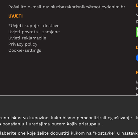
Pošaljite e-mail na:
sluzbazakorisnike@motleydenim.hr
V
UVJETI
*Uvjeti kupnje i dostave
Uvjeti povrata i zamjene
Uvjeti reklamacije
Privacy policy
Cookie-settings
N
R
V
rano iskustvo kupovine, kako bismo personalizirali oglašavanje i
 ponašanju i uređajima putem kojih pristupaju..
daberite one koje želite dopustiti klikom na "Postavke" u nastavku 