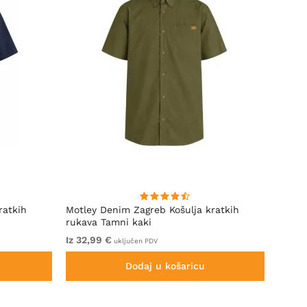
ratkih
Motley Denim Zagreb Košulja kratkih
Kam J
rukava Tamni kaki
Sleeve
Iz 32,99 €
Iz 69,
uključen PDV
Dodaj u košaricu