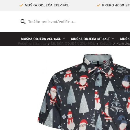
MUŠKA ODJEĆA 2XL-14XL
PREKO 4000 ST
MUŠKA ODJEĆA 2XL-14XL
MUŠKA ODJEĆA MT-6XLT
MUŠKE
Početna stranica
MUŠKA ODJEĆA 2XL-14XL
Košulje
Kam Jea