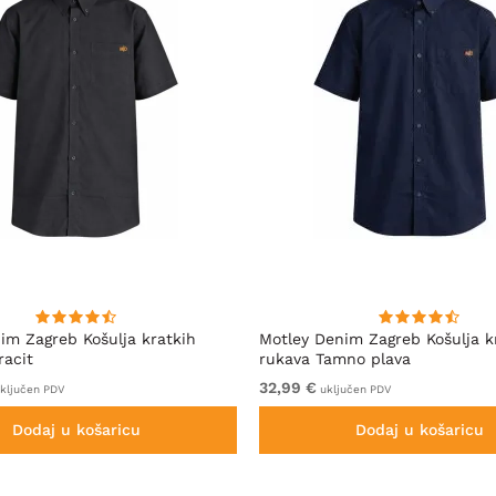
im Zagreb Košulja kratkih
Motley Denim Zagreb Košulja k
racit
rukava Tamno plava
32,99 €
ključen PDV
uključen PDV
Dodaj u košaricu
Dodaj u košaricu