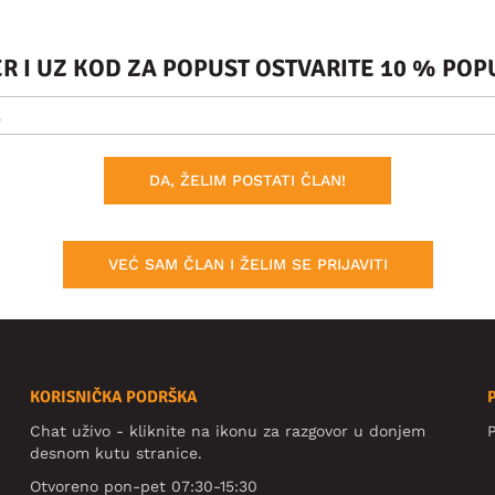
ER I UZ KOD ZA POPUST OSTVARITE 10 % PO
DA, ŽELIM POSTATI ČLAN!
VEĆ SAM ČLAN I ŽELIM SE PRIJAVITI
KORISNIČKA PODRŠKA
Chat uživo - kliknite na ikonu za razgovor u donjem
P
desnom kutu stranice.
Otvoreno pon-pet 07:30-15:30