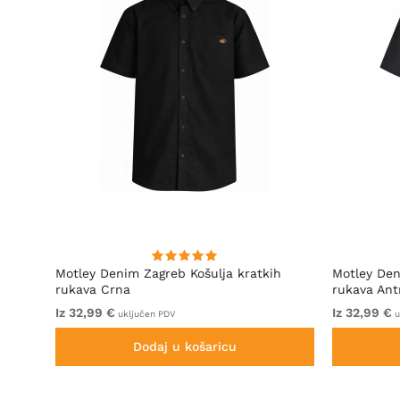
irt
Motley Denim Zagreb Košulja kratkih
Motley Den
rukava Crna
rukava Ant
Iz 32,99 €
Iz 32,99 €
uključen PDV
u
Dodaj u košaricu