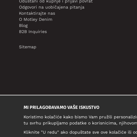
Odustani od kupnje i prijavi povrat
Odgovori na uobičajena pitanja
Kontaktirajte nas
O Motley Denim
Blog
B2B Inquiries
Sitemap
MI PRILAGOĐAVAMO VAŠE ISKUSTVO
Koristimo kolačiće kako bismo Vam pružili personalizi
tu svrhu prikupljamo podatke o korisnicima, njihovom
Kliknite "U redu" ako dopuštate sve ove kolačiće ili o