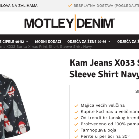
ILOVA NA ZALIHAMA
BESPLATNA DOSTAVA (POGLEDAJT
 CIPELE 40-52
MODNI DODACI
ODJEĆA ZA ŽENE 40-66
ODJEĆA ZA 
ns X033 Santa Xmas Print Short Sleeve Shirt Navy
Kam Jeans X033 
Sleeve Shirt Nav
S
Majica većih veličina
Kupite kod nas u veličina
Od trendi britanskog bre
Proizvedeno od 100% pam
Tamnoplava boja
Perite u perilici na 30°