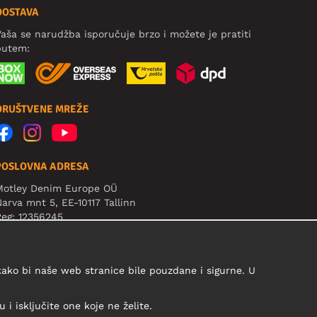
DOSTAVA
aša se narudžba isporučuje brzo i možete je pratiti
putem:
DRUŠTVENE MREŽE
POSLOVNA ADRESA
Motley Denim Europe OÜ
arva mnt 5, EE-10117 Tallinn
eg: 12356245
ažno! Ne šaljite povrat proizvoda na ovu adresu!
 kako bi naše web stranice bile pouzdane i sigurne. U
i isključite one koje ne želite.