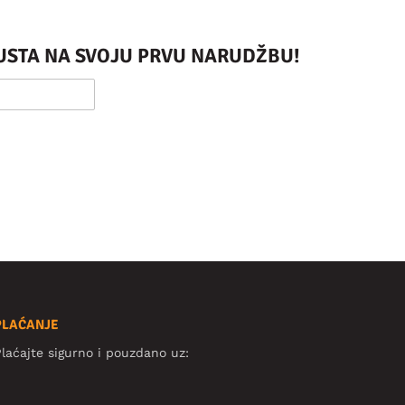
PUSTA NA SVOJU PRVU NARUDŽBU!
PLAĆANJE
laćajte sigurno i pouzdano uz: