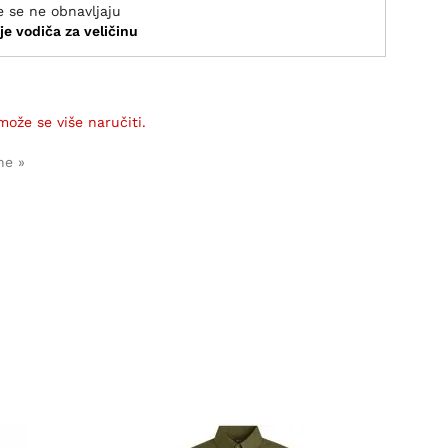
e se ne obnavljaju
je vodiča za veličinu
može se više naručiti.
ne »