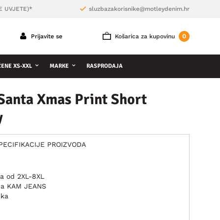
E UVJETE)*
sluzbazakorisnike@motleydenim.hr
0
Prijavite se
Košarica za kupovinu
ŽENE XS-XXL
MARKE
RASPRODAJA
Santa Xmas Print Short
y
PECIFIKACIJE PROIZVODA
ma od 2XL-8XL
nda KAM JEANS
uka