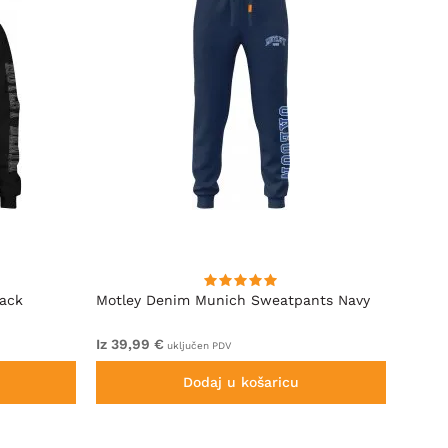
lack
Motley Denim Munich Sweatpants Navy
Motle
Iz 39,99 €
Iz 49,
uključen PDV
Dodaj u košaricu