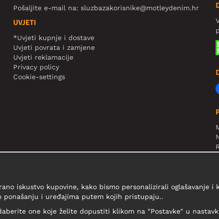
Pošaljite e-mail na:
sluzbazakorisnike@motleydenim.hr
V
UVJETI
*Uvjeti kupnje i dostave
Uvjeti povrata i zamjene
Uvjeti reklamacije
Privacy policy
Cookie-settings
N
R
V
rano iskustvo kupovine, kako bismo personalizirali oglašavanje i
 ponašanju i uređajima putem kojih pristupaju..
daberite one koje želite dopustiti klikom na "Postavke" u nastavku 