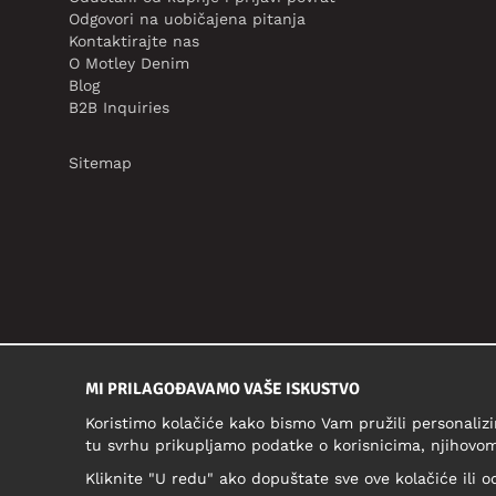
Odgovori na uobičajena pitanja
Kontaktirajte nas
O Motley Denim
Blog
B2B Inquiries
Sitemap
MI PRILAGOĐAVAMO VAŠE ISKUSTVO
Koristimo kolačiće kako bismo Vam pružili personalizi
tu svrhu prikupljamo podatke o korisnicima, njihovom
Kliknite "U redu" ako dopuštate sve ove kolačiće ili o