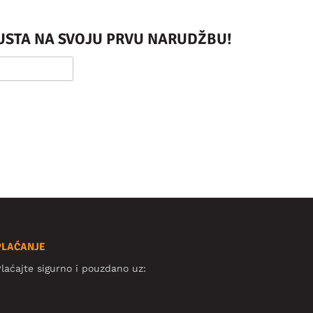
PUSTA NA SVOJU PRVU NARUDŽBU!
PLAĆANJE
laćajte sigurno i pouzdano uz: