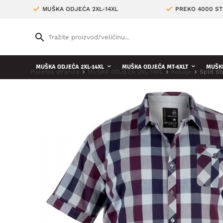
MUŠKA ODJEĆA 2XL-14XL
PREKO 4000 ST
MUŠKA ODJEĆA 2XL-14XL
MUŠKA ODJEĆA MT-6XLT
MUŠKE
Početna stranica
MUŠKA ODJEĆA 2XL-14XL
Košulje
Split St