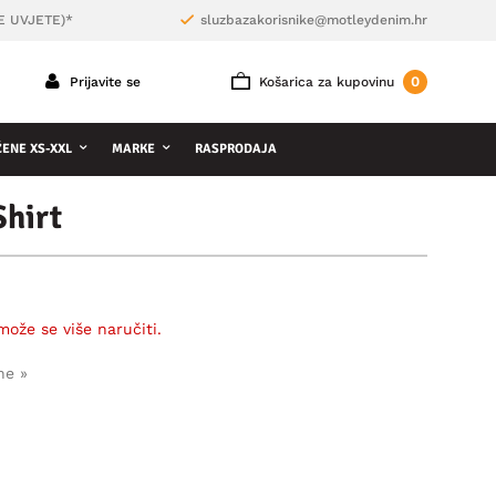
E UVJETE)*
sluzbazakorisnike@motleydenim.hr
0
Prijavite se
Košarica za kupovinu
ŽENE XS-XXL
MARKE
RASPRODAJA
Shirt
može se više naručiti.
ne »