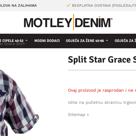
ILOVA NA ZALIHAMA
BESPLATNA DOSTAVA (POGLEDAJT
 CIPELE 40-52
MODNI DODACI
ODJEĆA ZA ŽENE 40-66
ODJEĆA ZA 
ar Grace Shirt
Split Star Grace 
Ovaj proizvod je rasprodan i ne 
Idite na početnu stranicu trgovi
Sitemap »