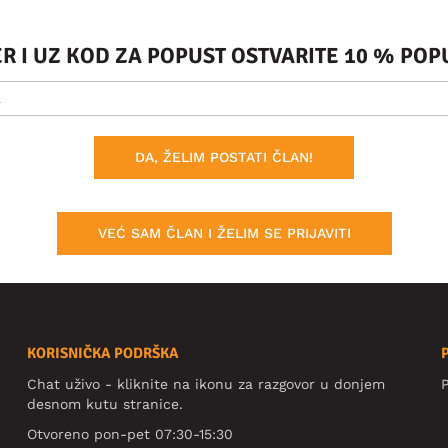
ER I UZ KOD ZA POPUST OSTVARITE 10 % PO
DA, ŽELIM POSTATI ČLAN!
VEĆ SAM ČLAN I ŽELIM SE PRIJAVITI
KORISNIČKA PODRŠKA
Chat uživo - kliknite na ikonu za razgovor u donjem
P
desnom kutu stranice.
Otvoreno pon-pet 07:30-15:30