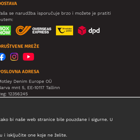
DOSTAVA
aša se narudžba isporučuje brzo i možete je pratiti
putem:
DRUŠTVENE MREŽE
POSLOVNA ADRESA
Motley Denim Europe OÜ
arva mnt 5, EE-10117 Tallinn
eg: 12356245
ažno! Ne šaljite povrat proizvoda na ovu adresu!
 kako bi naše web stranice bile pouzdane i sigurne. U
i isključite one koje ne želite.