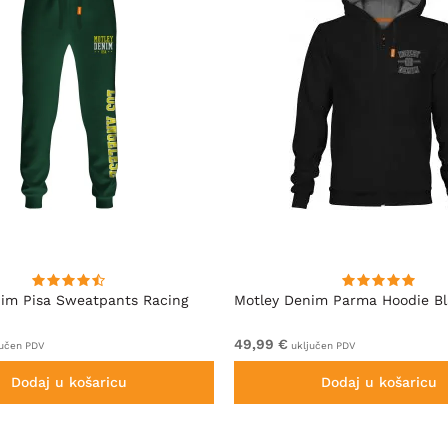
im Pisa Sweatpants Racing
Motley Denim Parma Hoodie B
49,99 €
učen PDV
uključen PDV
Dodaj u košaricu
Dodaj u košaricu