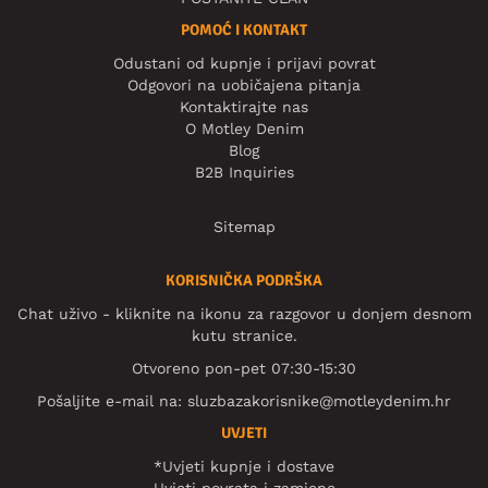
POMOĆ I KONTAKT
Odustani od kupnje i prijavi povrat
Odgovori na uobičajena pitanja
Kontaktirajte nas
O Motley Denim
Blog
B2B Inquiries
Sitemap
KORISNIČKA PODRŠKA
Chat uživo - kliknite na ikonu za razgovor u donjem desnom
kutu stranice.
Otvoreno pon-pet 07:30-15:30
Pošaljite e-mail na:
sluzbazakorisnike@motleydenim.hr
UVJETI
*Uvjeti kupnje i dostave
Uvjeti povrata i zamjene