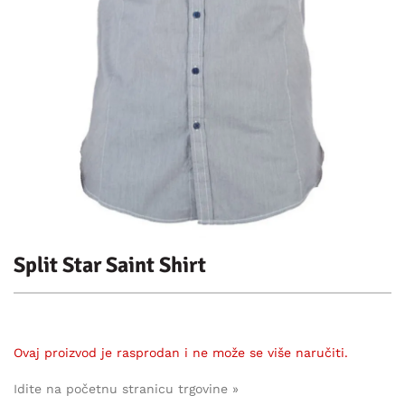
Split Star Saint Shirt
Ovaj proizvod je rasprodan i ne može se više naručiti.
Idite na početnu stranicu trgovine »