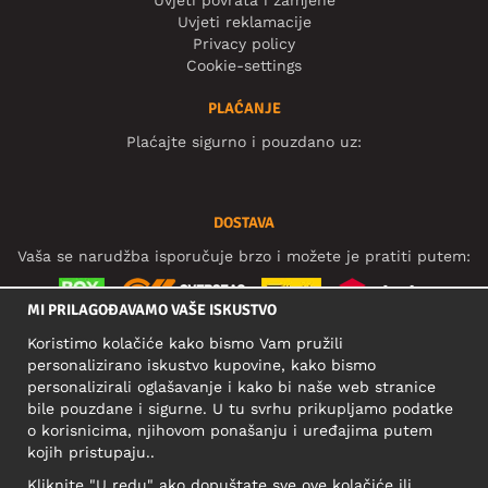
Uvjeti reklamacije
Privacy policy
Cookie-settings
PLAĆANJE
Plaćajte sigurno i pouzdano uz:
DOSTAVA
Vaša se narudžba isporučuje brzo i možete je pratiti putem:
MI PRILAGOĐAVAMO VAŠE ISKUSTVO
Koristimo kolačiće kako bismo Vam pružili
DRUŠTVENE MREŽE
personalizirano iskustvo kupovine, kako bismo
personalizirali oglašavanje i kako bi naše web stranice
bile pouzdane i sigurne. U tu svrhu prikupljamo podatke
o korisnicima, njihovom ponašanju i uređajima putem
POSLOVNA ADRESA
kojih pristupaju..
Motley Denim Europe OÜ
Kliknite "U redu" ako dopuštate sve ove kolačiće ili