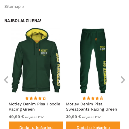
Sitemap »
NAJBOLJA CIJENA!
ica
Motley Denim Pisa Hoodie
Motley Denim Pisa
Mo
Racing Green
Sweatpants Racing Green
Ho
49,99 €
39,99 €
49
uključen PDV
uključen PDV
Dodaj u košaricu
Dodaj u košaricu