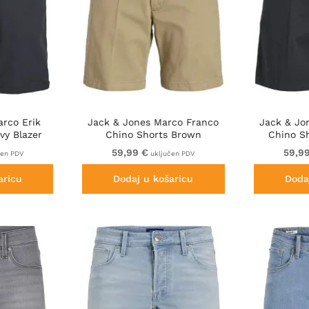
rco Erik
Jack & Jones Marco Franco
Jack & Jo
vy Blazer
Chino Shorts Brown
Chino S
59,99 €
59,9
čen PDV
uključen PDV
aricu
Dodaj u košaricu
Doda