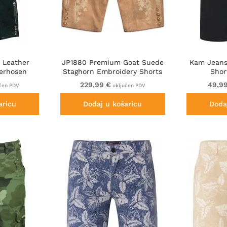
 Leather
JP1880 Premium Goat Suede
Kam Jeans
derhosen
Staghorn Embroidery Shorts
Shor
een
Leather Brown
229,99 €
49,9
čen PDV
uključen PDV
aricu
Dodaj u košaricu
Doda