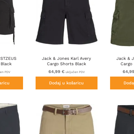
JPSTZEUS
Jack & Jones Karl Avery
Jack & J
 Black
Cargo Shorts Black
Cargo
64,99 €
64,9
čen PDV
uključen PDV
aricu
Dodaj u košaricu
Doda