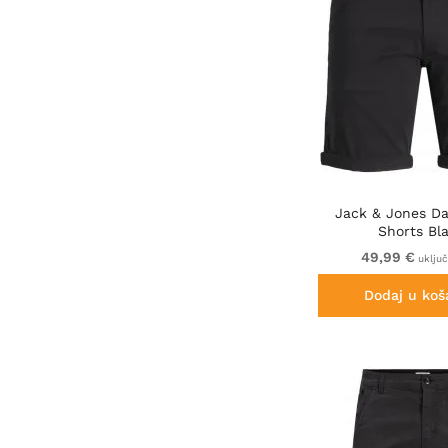
Jack & Jones D
Shorts Bl
49,99 €
uklju
Dodaj u koš