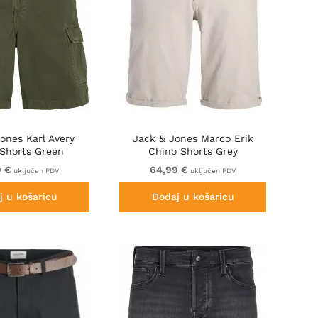
ones Karl Avery
Jack & Jones Marco Erik
 Shorts Green
Chino Shorts Grey
9 €
64,99 €
uključen PDV
uključen PDV
j u košaricu
Dodaj u košaricu