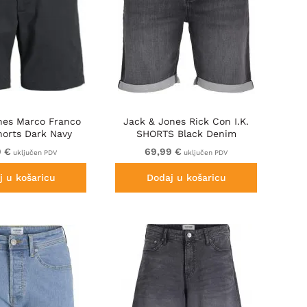
nes Marco Franco
Jack & Jones Rick Con I.K.
horts Dark Navy
SHORTS Black Denim
9 €
69,99 €
uključen PDV
uključen PDV
j u košaricu
Dodaj u košaricu