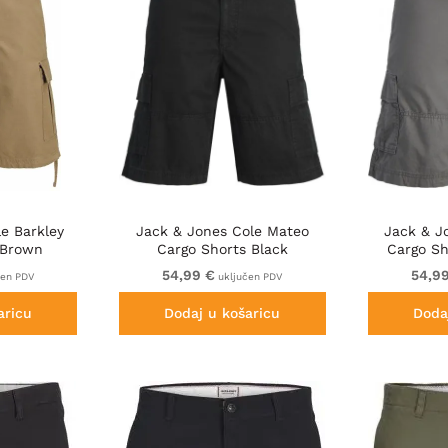
e Barkley
Jack & Jones Cole Mateo
Jack & J
 Brown
Cargo Shorts Black
Cargo Sh
54,99 €
54,9
čen PDV
uključen PDV
aricu
Dodaj u košaricu
Doda