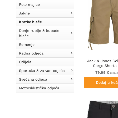
Polo majice
Jakne
Kratke hlače
Donje rublje & kupaće
hlače
Remenje
Radna odjeća
Jack & Jones Col
Odijela
Cargo Shorts
Sportska & za van odjeća
79,99 €
uklju
Svečana odjeća
Dodaj u koš
Motociklistička odjeća