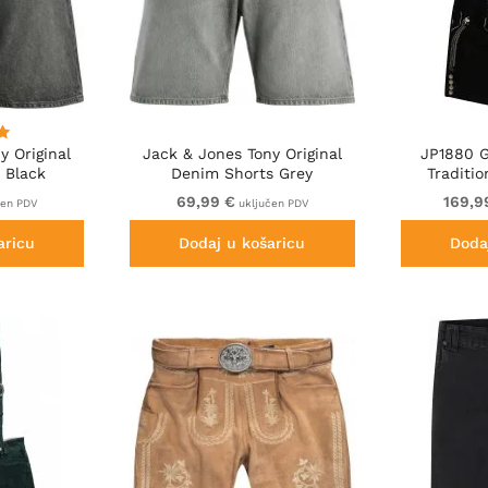
y Original
Jack & Jones Tony Original
JP1880 G
 Black
Denim Shorts Grey
Traditi
Sh
69,99 €
169,9
čen PDV
uključen PDV
aricu
Dodaj u košaricu
Doda