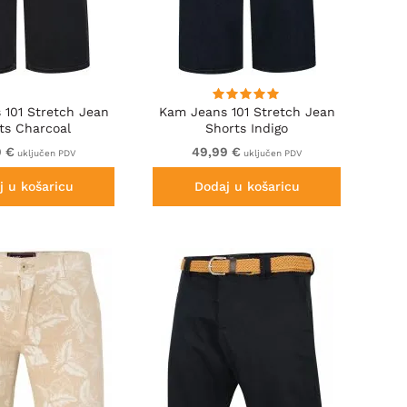
 101 Stretch Jean
Kam Jeans 101 Stretch Jean
ts Charcoal
Shorts Indigo
9 €
49,99 €
uključen PDV
uključen PDV
j u košaricu
Dodaj u košaricu