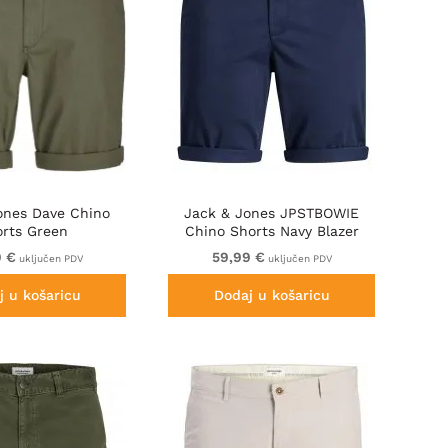
ones Dave Chino
Jack & Jones JPSTBOWIE
orts Green
Chino Shorts Navy Blazer
9 €
59,99 €
uključen PDV
uključen PDV
j u košaricu
Dodaj u košaricu