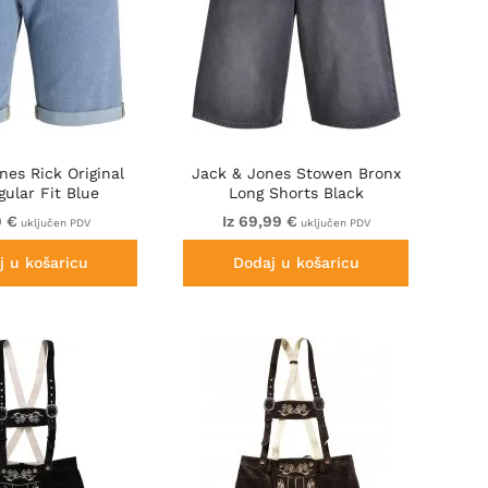
nes Rick Original
Jack & Jones Stowen Bronx
gular Fit Blue
Long Shorts Black
9 €
Iz 69,99 €
uključen PDV
uključen PDV
j u košaricu
Dodaj u košaricu