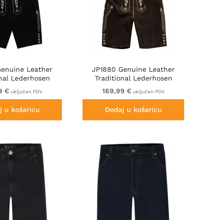
enuine Leather
JP1880 Genuine Leather
onal Lederhosen
Traditional Lederhosen
orts Black
Shorts Brown
9 €
169,99 €
uključen PDV
uključen PDV
j u košaricu
Dodaj u košaricu