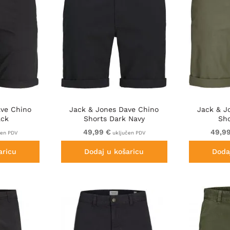
ave Chino
Jack & Jones Dave Chino
Jack & J
ack
Shorts Dark Navy
Sh
49,99 €
49,9
čen PDV
uključen PDV
aricu
Dodaj u košaricu
Doda