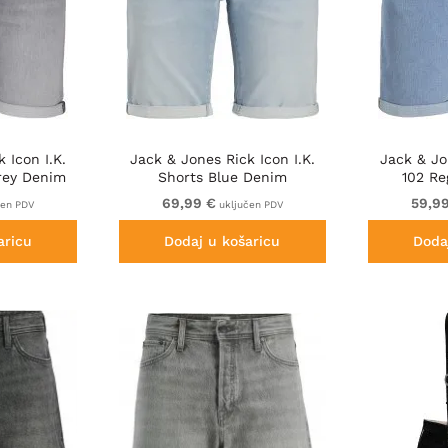
 Icon I.K.
Jack & Jones Rick Icon I.K.
Jack & Jo
rey Denim
Shorts Blue Denim
102 Re
69,99 €
59,9
čen PDV
uključen PDV
aricu
Dodaj u košaricu
Doda