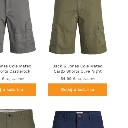
ones Cole Mateo
Jack & Jones Cole Mateo
orts Castlerock
Cargo Shorts Olive Night
9 €
54,99 €
uključen PDV
uključen PDV
j u košaricu
Dodaj u košaricu