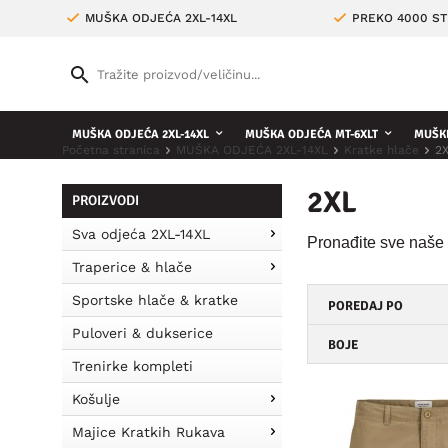
MUŠKA ODJEĆA 2XL-14XL
PREKO 4000 ST
MUŠKA ODJEĆA 2XL-14XL
MUŠKA ODJEĆA MT-6XLT
MUŠKE
Početna stranica
MUŠKA ODJEĆA 2XL-14XL
Kratke hlače
2
2XL
PROIZVODI
Sva odjeća 2XL-14XL
Pronađite sve naše 
Traperice & hlače
Sportske hlače & kratke
POREDAJ PO
Puloveri & dukserice
BOJE
Trenirke kompleti
Košulje
Majice Kratkih Rukava