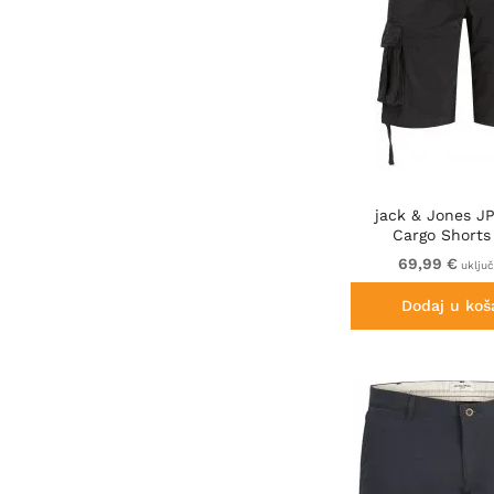
jack & Jones 
Cargo Shorts
69,99 €
uklju
Dodaj u koš