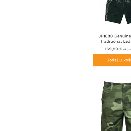
JP1880 Genuine
Traditional Le
Shorts Gr
169,99 €
uklju
Dodaj u koš