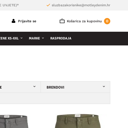
E UVJETE)*
sluzbazakorisnike@motleydenim.hr
0
Prijavite se
Košarica za kupovinu
ŽENE XS-XXL
MARKE
RASPRODAJA
E
BRENDOVI