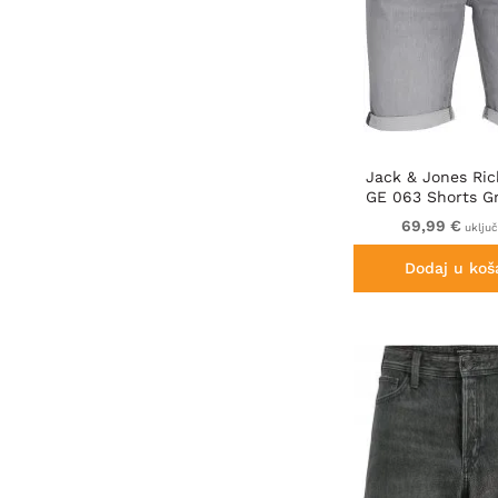
Jack & Jones Rick
GE 063 Shorts G
69,99 €
uklju
Dodaj u koš