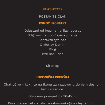
NEWSLETTER
POSTANITE ČLAN
POMOĆ I KONTAKT
Odustani od kupnje i prijavi povrat
Odgovori na uobičajena pitanja
Kontaktirajte nas
O Motley Denim
Blog
B2B Inquiries
Sitemap
KORISNIČKA PODRŠKA
Chat uživo - kliknite na ikonu za razgovor u donjem desnom
kutu stranice.
Otvoreno pon-pet 07:30-15:30
Pošaljite e-mail na:
sluzbazakorisnike@motleydenim.hr