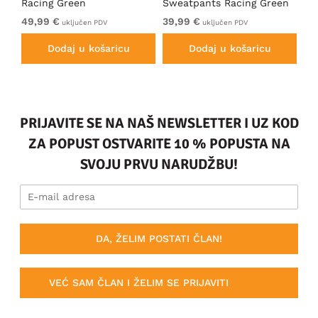
Racing Green
Sweatpants Racing Green
Ho
49,99 €
39,99 €
49
uključen PDV
uključen PDV
Dodaj u košaricu
Dodaj u košaricu
PRIJAVITE SE NA NAŠ NEWSLETTER I UZ KOD
ZA POPUST OSTVARITE 10 % POPUSTA NA
SVOJU PRVU NARUDŽBU!
DA, ŽELIM POSTATI ČLAN!
VEĆ SAM ČLAN I ŽELIM SE PRIJAVITI