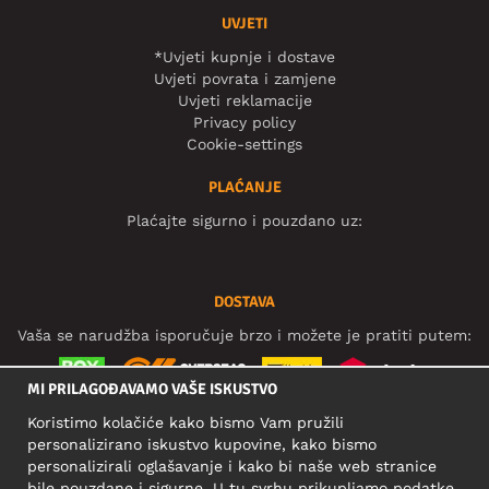
UVJETI
*Uvjeti kupnje i dostave
Uvjeti povrata i zamjene
Uvjeti reklamacije
Privacy policy
Cookie-settings
PLAĆANJE
Plaćajte sigurno i pouzdano uz:
DOSTAVA
Vaša se narudžba isporučuje brzo i možete je pratiti putem:
MI PRILAGOĐAVAMO VAŠE ISKUSTVO
Koristimo kolačiće kako bismo Vam pružili
DRUŠTVENE MREŽE
personalizirano iskustvo kupovine, kako bismo
personalizirali oglašavanje i kako bi naše web stranice
bile pouzdane i sigurne. U tu svrhu prikupljamo podatke