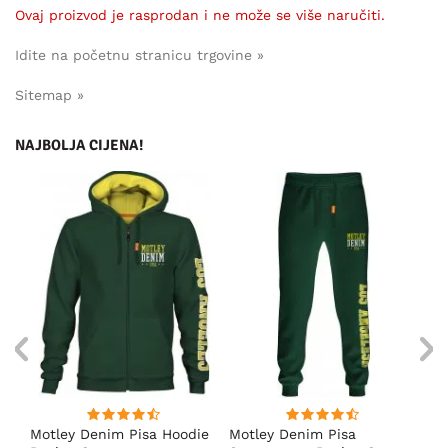
Ovaj proizvod je rasprodan i ne može se više naručiti.
Idite na početnu stranicu trgovine »
Sitemap »
NAJBOLJA CIJENA!
ica
Motley Denim Pisa Hoodie
Motley Denim Pisa
Mo