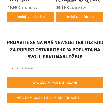
Racing Green
Sweatpants Racing Green
Ho
49,99 €
39,99 €
49
uključen PDV
uključen PDV
Dodaj u košaricu
Dodaj u košaricu
PRIJAVITE SE NA NAŠ NEWSLETTER I UZ KOD
ZA POPUST OSTVARITE 10 % POPUSTA NA
SVOJU PRVU NARUDŽBU!
DA, ŽELIM POSTATI ČLAN!
VEĆ SAM ČLAN I ŽELIM SE PRIJAVITI