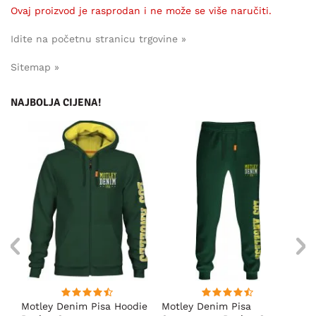
Ovaj proizvod je rasprodan i ne može se više naručiti.
Idite na početnu stranicu trgovine »
Sitemap »
NAJBOLJA CIJENA!
ica
Motley Denim Pisa Hoodie
Motley Denim Pisa
Mo