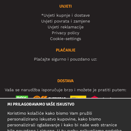
UVJETI
*Uvjeti kupnje i dostave
Uvjeti povrata i zamjene
Uvjeti reklamacije
Privacy policy
Cookie-settings
PLAĆANJE
Plaćajte sigurno i pouzdano uz:
DOSTAVA
Vaša se narudžba isporučuje brzo i možete je pratiti putem:
MI PRILAGOĐAVAMO VAŠE ISKUSTVO
Koristimo kolačiće kako bismo Vam pružili
DRUŠTVENE MREŽE
personalizirano iskustvo kupovine, kako bismo
personalizirali oglašavanje i kako bi naše web stranice
bile pouzdane i sigurne. U tu svrhu prikupljamo podatke