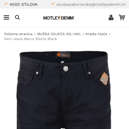
4000 STILOVA
sluzbazakorisnike@motleydenim.hr
Početna stranica
MUŠKA ODJEĆA 2XL-14XL
Kratke hlače
Kam Jeans Marco Shorts Black