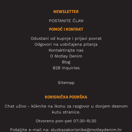
NEWSLETTER
POSTANITE ČLAN
POMOĆ I KONTAKT
Odustani od kupnje i prijavi povrat
Odgovori na uobičajena pitanja
Kontaktirajte nas
O Motley Denim
Blog
B2B Inquiries
Sitemap
KORISNIČKA PODRŠKA
Chat uživo - kliknite na ikonu za razgovor u donjem desnom
kutu stranice.
Otvoreno pon-pet 07:30-15:30
Pošaljite e-mail na:
sluzbazakorisnike@motleydenim.hr