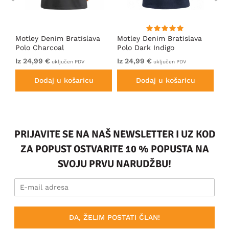
ort
Motley Denim Bratislava
Motley Denim Bratislava
Es
Polo Charcoal
Polo Dark Indigo
po
Iz 24,99 €
Iz 24,99 €
39
uključen PDV
uključen PDV
Dodaj u košaricu
Dodaj u košaricu
PRIJAVITE SE NA NAŠ NEWSLETTER I UZ KOD
ZA POPUST OSTVARITE 10 % POPUSTA NA
SVOJU PRVU NARUDŽBU!
DA, ŽELIM POSTATI ČLAN!