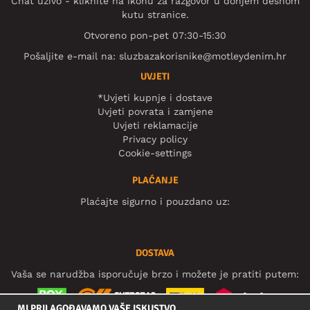
Chat uživo - kliknite na ikonu za razgovor u donjem desnom
kutu stranice.
Otvoreno pon-pet 07:30-15:30
Pošaljite e-mail na:
sluzbazakorisnike@motleydenim.hr
UVJETI
*Uvjeti kupnje i dostave
Uvjeti povrata i zamjene
Uvjeti reklamacije
Privacy policy
Cookie-settings
PLAĆANJE
Plaćajte sigurno i pouzdano uz:
DOSTAVA
Vaša se narudžba isporučuje brzo i možete je pratiti putem:
MI PRILAGOĐAVAMO VAŠE ISKUSTVO