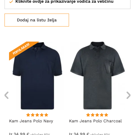
Kliknite ovdje za prikazivanje vodiča za veličinu
Dodaj na listu želja
POPULARAN!
Kam Jeans Polo Navy
Kam Jeans Polo Charcoal
Ka
Iz 34,99 €
Iz 34,99 €
Iz
uključen PDV
uključen PDV