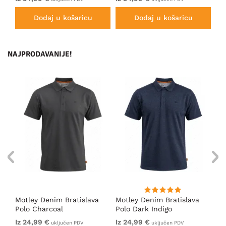
Dodaj u košaricu
Dodaj u košaricu
NAJPRODAVANIJE!
ort
Motley Denim Bratislava
Motley Denim Bratislava
Es
Polo Charcoal
Polo Dark Indigo
po
Iz 24,99 €
Iz 24,99 €
39
uključen PDV
uključen PDV