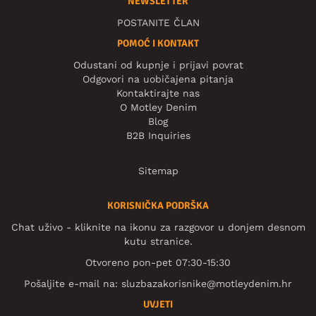
NEWSLETTER
POSTANITE ČLAN
POMOĆ I KONTAKT
Odustani od kupnje i prijavi povrat
Odgovori na uobičajena pitanja
Kontaktirajte nas
O Motley Denim
Blog
B2B Inquiries
Sitemap
KORISNIČKA PODRŠKA
Chat uživo - kliknite na ikonu za razgovor u donjem desnom
kutu stranice.
Otvoreno pon-pet 07:30-15:30
Pošaljite e-mail na:
sluzbazakorisnike@motleydenim.hr
UVJETI