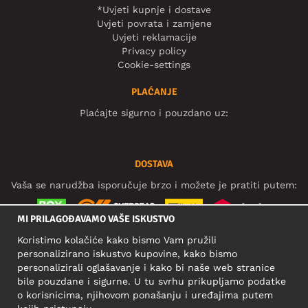
*Uvjeti kupnje i dostave
Uvjeti povrata i zamjene
Uvjeti reklamacije
Privacy policy
Cookie-settings
PLAĆANJE
Plaćajte sigurno i pouzdano uz:
DOSTAVA
Vaša se narudžba isporučuje brzo i možete je pratiti putem:
MI PRILAGOĐAVAMO VAŠE ISKUSTVO
Koristimo kolačiće kako bismo Vam pružili
DRUŠTVENE MREŽE
personalizirano iskustvo kupovine, kako bismo
personalizirali oglašavanje i kako bi naše web stranice
bile pouzdane i sigurne. U tu svrhu prikupljamo podatke
o korisnicima, njihovom ponašanju i uređajima putem
POSLOVNA ADRESA