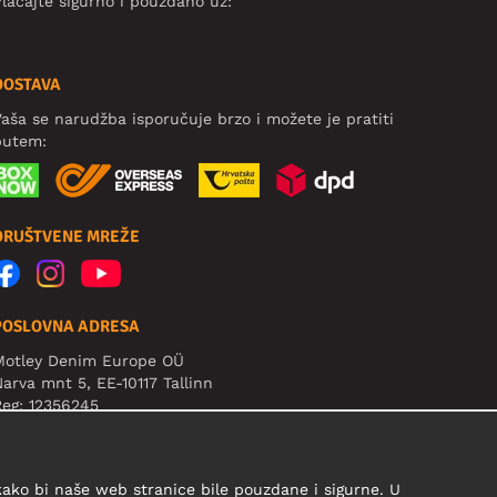
laćajte sigurno i pouzdano uz:
DOSTAVA
aša se narudžba isporučuje brzo i možete je pratiti
putem:
DRUŠTVENE MREŽE
POSLOVNA ADRESA
Motley Denim Europe OÜ
arva mnt 5, EE-10117 Tallinn
eg: 12356245
ažno! Ne šaljite povrat proizvoda na ovu adresu!
 kako bi naše web stranice bile pouzdane i sigurne. U