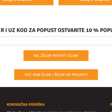
ER I UZ KOD ZA POPUST OSTVARITE 10 % PO
DA, ŽELIM POSTATI ČLAN!
VEĆ SAM ČLAN I ŽELIM SE PRIJAVITI
KORISNIČKA PODRŠKA