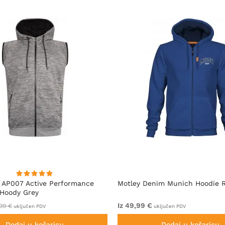
 AP007 Active Performance
Motley Denim Munich Hoodie R
 Hoody Grey
Iz 49,99 €
99 €
uključen PDV
uključen PDV
Dodaj u košaricu
Dodaj u košaricu