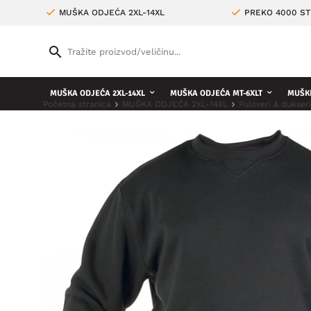
MUŠKA ODJEĆA 2XL-14XL
PREKO 4000 ST
MUŠKA ODJEĆA 2XL-14XL
MUŠKA ODJEĆA MT-6XLT
MUŠKE
Početna stranica
MUŠKA ODJEĆA 2XL-14XL
Puloveri & dukser