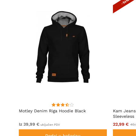
- 54%
Motley Denim Riga Hoodie Black
Kam Jeans
Sleeveless
Iz 39,99 €
22,99 €
49,
uključen PDV
Dodaj u košaricu