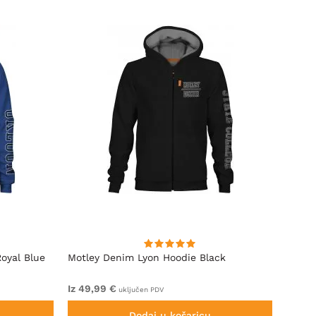
oyal Blue
Motley Denim Lyon Hoodie Black
Motle
Iz 49,99 €
Iz 44,
uključen PDV
Dodaj u košaricu