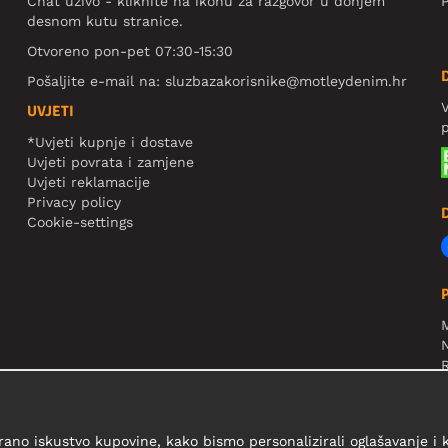
Chat uživo - kliknite na ikonu za razgovor u donjem
P
desnom kutu stranice.
Otvoreno pon-pet 07:30-15:30
Pošaljite e-mail na:
sluzbazakorisnike@motleydenim.hr
V
UVJETI
*Uvjeti kupnje i dostave
Uvjeti povrata i zamjene
Uvjeti reklamacije
Privacy policy
Cookie-settings
N
R
V
rano iskustvo kupovine, kako bismo personalizirali oglašavanje i