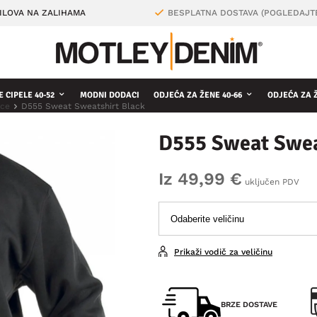
ILOVA NA ZALIHAMA
BESPLATNA DOSTAVA (POGLEDAJT
 CIPELE 40-52
MODNI DODACI
ODJEĆA ZA ŽENE 40-66
ODJEĆA ZA 
ice
D555 Sweat Sweatshirt Black
D555 Sweat Swea
Iz 49,99 €
uključen PDV
Prikaži vodič za veličinu
BRZE DOSTAVE