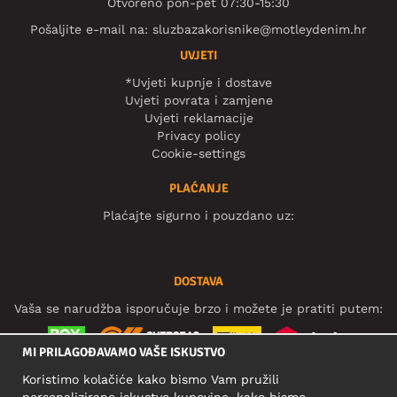
Otvoreno pon-pet 07:30-15:30
Pošaljite e-mail na:
sluzbazakorisnike@motleydenim.hr
UVJETI
*Uvjeti kupnje i dostave
Uvjeti povrata i zamjene
Uvjeti reklamacije
Privacy policy
Cookie-settings
PLAĆANJE
Plaćajte sigurno i pouzdano uz:
DOSTAVA
Vaša se narudžba isporučuje brzo i možete je pratiti putem:
MI PRILAGOĐAVAMO VAŠE ISKUSTVO
Koristimo kolačiće kako bismo Vam pružili
DRUŠTVENE MREŽE