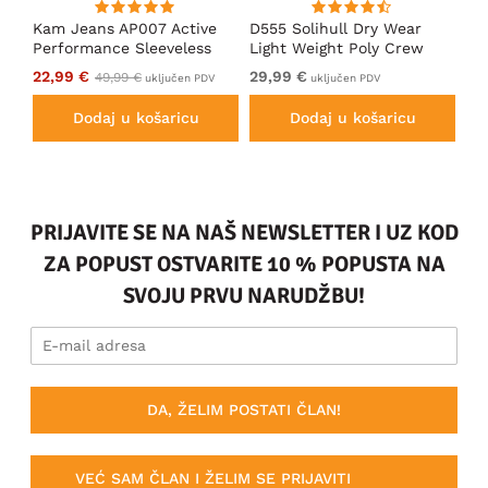
Kam Jeans AP007 Active
D555 Solihull Dry Wear
Ka
Performance Sleeveless
Light Weight Poly Crew
Pe
Hoody Grey
Neck T-Shirt Navy
In
22,99 €
29,99 €
Iz
49,99 €
uključen PDV
uključen PDV
Dodaj u košaricu
Dodaj u košaricu
PRIJAVITE SE NA NAŠ NEWSLETTER I UZ KOD
ZA POPUST OSTVARITE 10 % POPUSTA NA
SVOJU PRVU NARUDŽBU!
DA, ŽELIM POSTATI ČLAN!
VEĆ SAM ČLAN I ŽELIM SE PRIJAVITI