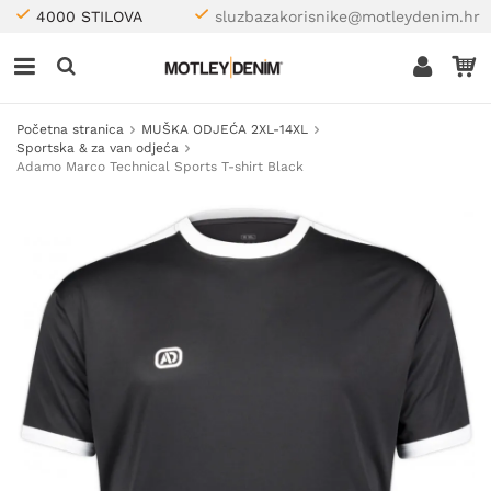
4000 STILOVA
sluzbazakorisnike@motleydenim.hr
Početna stranica
MUŠKA ODJEĆA 2XL-14XL
Sportska & za van odjeća
Adamo Marco Technical Sports T-shirt Black