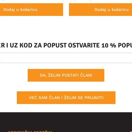
Dodaj u košaricu
Dodaj u košaricu
ER I UZ KOD ZA POPUST OSTVARITE 10 % PO
DA, ŽELIM POSTATI ČLAN!
VEĆ SAM ČLAN I ŽELIM SE PRIJAVITI