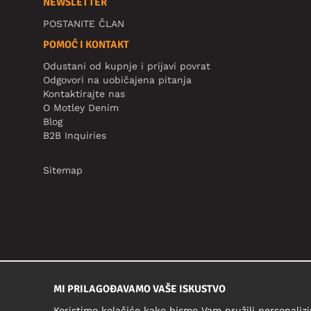
NEWSLETTER
POSTANITE ČLAN
POMOĆ I KONTAKT
Odustani od kupnje i prijavi povrat
Odgovori na uobičajena pitanja
Kontaktirajte nas
O Motley Denim
Blog
B2B Inquiries
Sitemap
MI PRILAGOĐAVAMO VAŠE ISKUSTVO
Koristimo kolačiće kako bismo Vam pružili personalizi