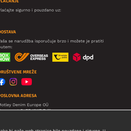
PLAĆANJE
laćajte sigurno i pouzdano uz:
DOSTAVA
aša se narudžba isporučuje brzo i možete je pratiti
putem:
DRUŠTVENE MREŽE
POSLOVNA ADRESA
Motley Denim Europe OÜ
arva mnt 5, EE-10117 Tallinn
eg: 12356245
ažno! Ne šaljite povrat proizvoda na ovu adresu!
 kako bi naše web stranice bile pouzdane i sigurne. U