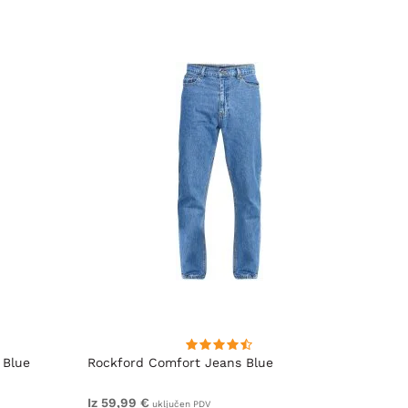
 Blue
Rockford Comfort Jeans Blue
Rockf
Iz 59,99 €
Iz 59,
uključen PDV