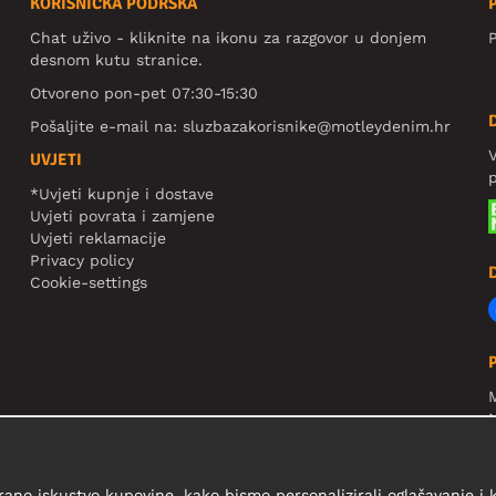
KORISNIČKA PODRŠKA
Chat uživo - kliknite na ikonu za razgovor u donjem
P
desnom kutu stranice.
Otvoreno pon-pet 07:30-15:30
Pošaljite e-mail na:
sluzbazakorisnike@motleydenim.hr
V
UVJETI
*Uvjeti kupnje i dostave
Uvjeti povrata i zamjene
Uvjeti reklamacije
Privacy policy
Cookie-settings
N
R
V
rano iskustvo kupovine, kako bismo personalizirali oglašavanje i