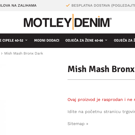
ILOVA NA ZALIHAMA
BESPLATNA DOSTAVA (POGLEDAJT
 CIPELE 40-52
MODNI DODACI
ODJEĆA ZA ŽENE 40-66
ODJEĆA ZA 
Mish Mash Bronx Dark
Mish Mash Bronx
Ovaj proizvod je rasprodan i ne 
Idite na početnu stranicu trgovi
Sitemap »