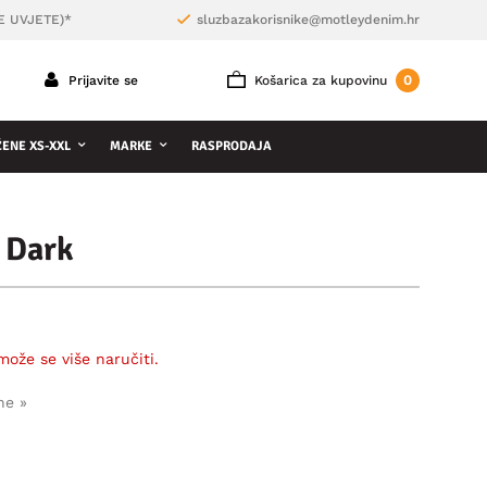
E UVJETE)*
sluzbazakorisnike@motleydenim.hr
0
Prijavite se
Košarica za kupovinu
ŽENE XS-XXL
MARKE
RASPRODAJA
 Dark
može se više naručiti.
ne »