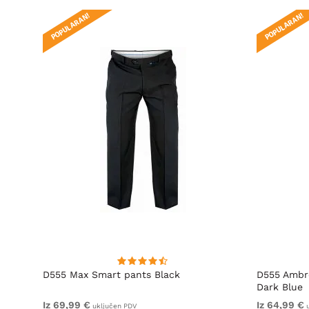
POPULARAN!
POPULARAN!
D555 Max Smart pants Black
D555 Ambro
Dark Blue
Iz 69,99 €
Iz 64,99 €
uključen PDV
u