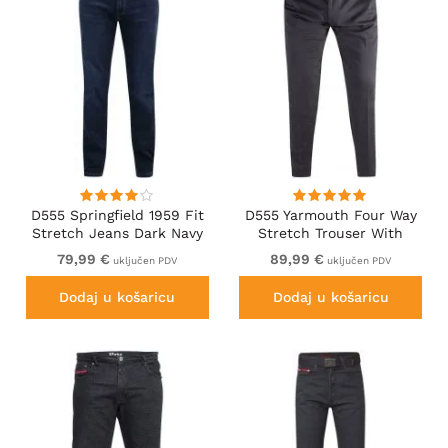
D555 Springfield 1959 Fit
D555 Yarmouth Four Way
Stretch Jeans Dark Navy
Stretch Trouser With
Flexible Waistband Black
79,99 €
89,99 €
uključen PDV
uključen PDV
Dodaj u košaricu
Dodaj u košaricu