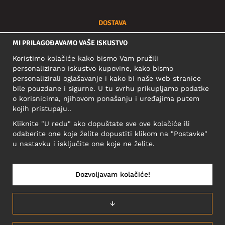
DOSTAVA
Vaša se narudžba isporučuje brzo i možete je pratiti putem:
MI PRILAGOĐAVAMO VAŠE ISKUSTVO
Koristimo kolačiće kako bismo Vam pružili
personalizirano iskustvo kupovine, kako bismo
DRUŠTVENE MREŽE
personalizirali oglašavanje i kako bi naše web stranice
bile pouzdane i sigurne. U tu svrhu prikupljamo podatke
o korisnicima, njihovom ponašanju i uređajima putem
kojih pristupaju..
POSLOVNA ADRESA
Kliknite "U redu" ako dopuštate sve ove kolačiće ili
Motley Denim Europe OÜ
odaberite one koje želite dopustiti klikom na "Postavke"
Narva mnt 5, EE-10117 Tallinn
u nastavku i isključite one koje ne želite.
Reg: 12356245
Važno! Ne šaljite povrat proizvoda na ovu adresu!
Dozvoljavam kolačiće!
↓
HRVATSKA/HRVATSKI