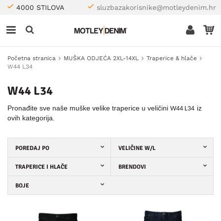
4000 STILOVA
sluzbazakorisnike@motleydenim.hr
Početna stranica
MUŠKA ODJEĆA 2XL-14XL
Traperice & hlače
W44 L34
W44 L34
Pronađite sve naše muške velike traperice u veličini
iz
W44 L34
ovih kategorija.
POREDAJ PO
VELIČINE W/L
TRAPERICE I HLAČE
BRENDOVI
BOJE