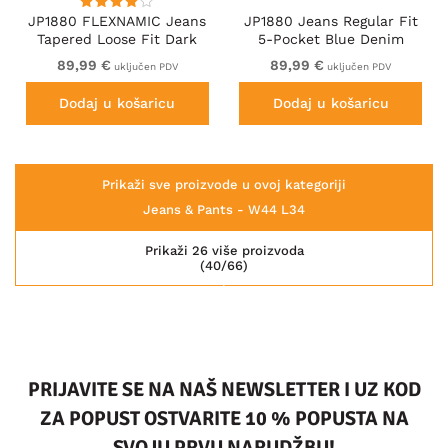
JP1880 FLEXNAMIC Jeans
JP1880 Jeans Regular Fit
Tapered Loose Fit Dark
5-Pocket Blue Denim
Denim Blue
89,99 €
89,99 €
uključen PDV
uključen PDV
Dodaj u košaricu
Dodaj u košaricu
Prikaži sve proizvode u ovoj kategoriji
Jeans & Pants - W44 L34
Prikaži 26 više proizvoda
(40/66)
PRIJAVITE SE NA NAŠ NEWSLETTER I UZ KOD
ZA POPUST OSTVARITE 10 % POPUSTA NA
SVOJU PRVU NARUDŽBU!