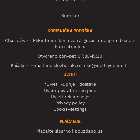
Sitemap
KORISNIČKA PODRŠKA
Chat uživo - kliknite na ikonu za razgovor u donjem desnom
kutu stranice.
Otvoreno pon-pet 07:30-15:30
Pošaljite e-mail na:
sluzbazakorisnike@motleydenim.hr
UVJETI
*Uvjeti kupnje i dostave
Uvjeti povrata i zamjene
Uvjeti reklamacije
Privacy policy
Cookie-settings
PLAĆANJE
Plaćajte sigurno i pouzdano uz: