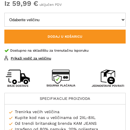
Iz 59,99 €
uključen PDV
DODAJ U KOŠARICU
Dostupno na skladištu za trenutačnu isporuku
Prikaži vodič za veličinu
SIGURNA PLAĆANJA
BRZE DOSTAVE
JEDNOSTAVNI POVRATI
SPECIFIKACIJE PROIZVODA
Trenirka većih veličina
Kupite kod nas u veličinama od 2XL-8XL
Od trendi britanskog brenda KAM JEANS
Izrađeno od 80% pamuka, 20% poliestera