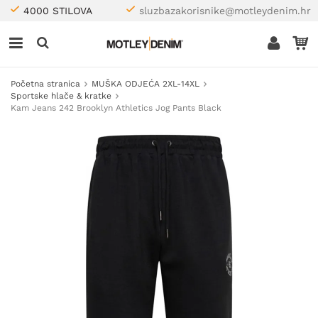
4000 STILOVA
sluzbazakorisnike@motleydenim.hr
Početna stranica
MUŠKA ODJEĆA 2XL-14XL
Sportske hlače & kratke
Kam Jeans 242 Brooklyn Athletics Jog Pants Black