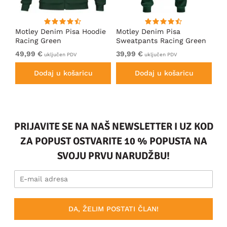
ica
Motley Denim Pisa Hoodie
Motley Denim Pisa
Mo
Racing Green
Sweatpants Racing Green
Ho
49,99 €
39,99 €
49
uključen PDV
uključen PDV
Dodaj u košaricu
Dodaj u košaricu
PRIJAVITE SE NA NAŠ NEWSLETTER I UZ KOD
ZA POPUST OSTVARITE 10 % POPUSTA NA
SVOJU PRVU NARUDŽBU!
DA, ŽELIM POSTATI ČLAN!