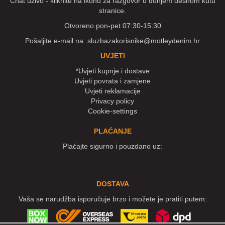
Chat uživo - kliknite na ikonu za razgovor u donjem desnom kutu
stranice.
Otvoreno pon-pet 07:30-15:30
Pošaljite e-mail na:
sluzbazakorisnike@motleydenim.hr
UVJETI
*Uvjeti kupnje i dostave
Uvjeti povrata i zamjene
Uvjeti reklamacije
Privacy policy
Cookie-settings
PLAĆANJE
Plaćajte sigurno i pouzdano uz:
DOSTAVA
Vaša se narudžba isporučuje brzo i možete je pratiti putem: