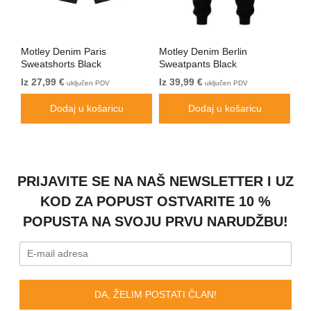
Motley Denim Paris
Motley Denim Berlin
Mo
Sweatshorts Black
Sweatpants Black
Sw
Iz 27,99 €
Iz 39,99 €
Iz 
uključen PDV
uključen PDV
Dodaj u košaricu
Dodaj u košaricu
PRIJAVITE SE NA NAŠ NEWSLETTER I UZ
KOD ZA POPUST OSTVARITE 10 %
POPUSTA NA SVOJU PRVU NARUDŽBU!
DA, ŽELIM POSTATI ČLAN!