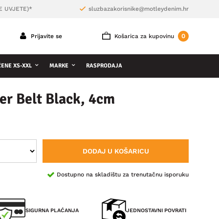
E UVJETE)*
sluzbazakorisnike@motleydenim.hr
0
Prijavite se
Košarica za kupovinu
ŽENE XS-XXL
MARKE
RASPRODAJA
r Belt Black, 4cm
DODAJ U KOŠARICU
Dostupno na skladištu za trenutačnu isporuku
SIGURNA PLAĆANJA
JEDNOSTAVNI POVRATI