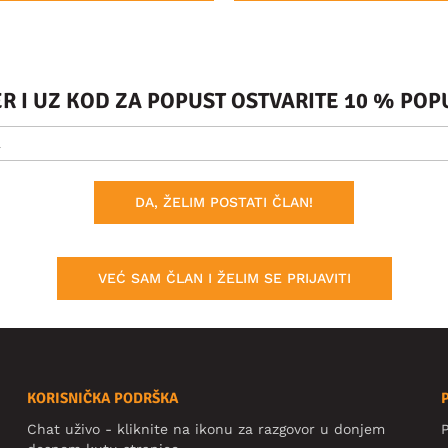
ER I UZ KOD ZA POPUST OSTVARITE 10 % PO
DA, ŽELIM POSTATI ČLAN!
VEĆ SAM ČLAN I ŽELIM SE PRIJAVITI
KORISNIČKA PODRŠKA
Chat uživo - kliknite na ikonu za razgovor u donjem
P