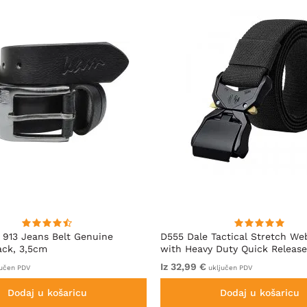
913 Jeans Belt Genuine
D555 Dale Tactical Stretch We
ack, 3,5cm
with Heavy Duty Quick Release
Black
Iz 32,99 €
učen PDV
uključen PDV
Dodaj u košaricu
Dodaj u košaricu