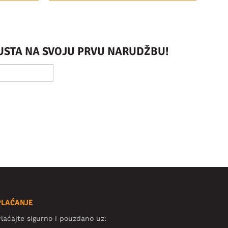
PUSTA NA SVOJU PRVU NARUDŽBU!
PLAĆANJE
laćajte sigurno i pouzdano uz: