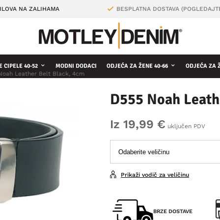
ILOVA NA ZALIHAMA
BESPLATNA DOSTAVA (POGLEDAJT
 CIPELE 40-52
MODNI DODACI
ODJEĆA ZA ŽENE 40-66
ODJEĆA ZA 
Noah Leather Belt Black, 4cm
D555 Noah Leathe
Iz 19,99 €
uključen PDV
Prikaži vodič za veličinu
BRZE DOSTAVE