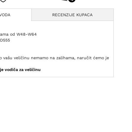
ZVODA
RECENZIJE KUPACA
inama od W48-W64
 D555
ako vašu veličinu nemamo na zalihama, naručit ćemo je
je vodiča za veličinu