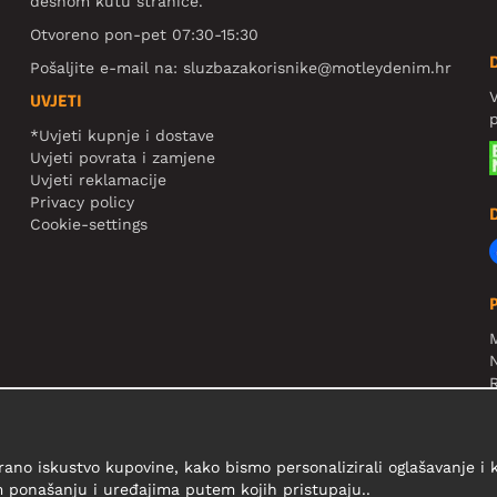
desnom kutu stranice.
Otvoreno pon-pet 07:30-15:30
Pošaljite e-mail na:
sluzbazakorisnike@motleydenim.hr
V
UVJETI
*Uvjeti kupnje i dostave
Uvjeti povrata i zamjene
Uvjeti reklamacije
Privacy policy
Cookie-settings
N
R
V
rano iskustvo kupovine, kako bismo personalizirali oglašavanje i
 ponašanju i uređajima putem kojih pristupaju..