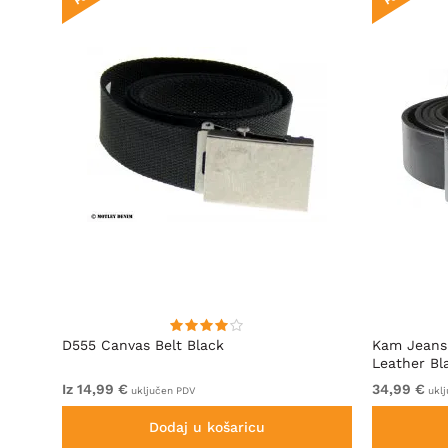
t
D555 Canvas Belt Black
Kam Jeans 
Leather Bl
Iz 14,99 €
34,99 €
uključen PDV
uklj
Dodaj u košaricu