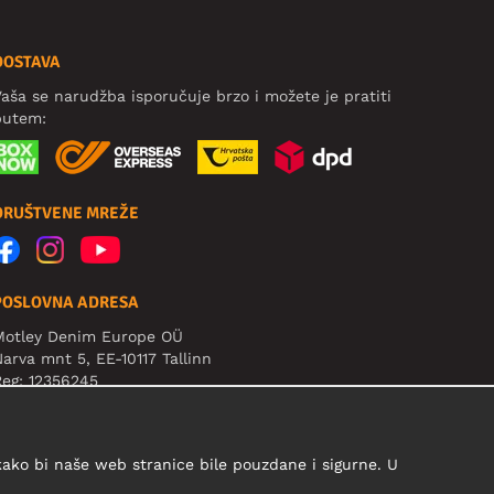
DOSTAVA
aša se narudžba isporučuje brzo i možete je pratiti
putem:
DRUŠTVENE MREŽE
POSLOVNA ADRESA
Motley Denim Europe OÜ
arva mnt 5, EE-10117 Tallinn
eg: 12356245
ažno! Ne šaljite povrat proizvoda na ovu adresu!
 kako bi naše web stranice bile pouzdane i sigurne. U