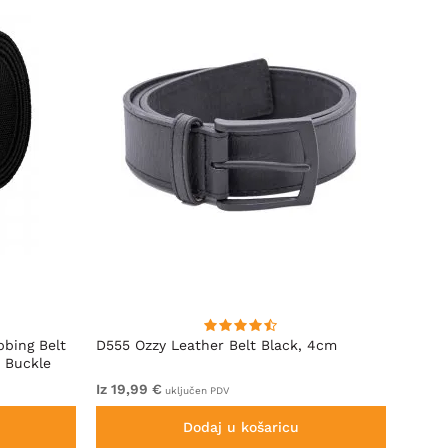
bbing Belt
D555 Ozzy Leather Belt Black, 4cm
D555 
 Buckle
Iz 19,99 €
22,99
uključen PDV
Dodaj u košaricu