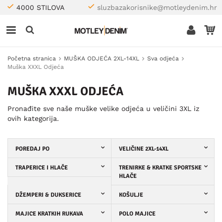
4000 STILOVA
sluzbazakorisnike@motleydenim.hr
Početna stranica
MUŠKA ODJEĆA 2XL-14XL
Sva odjeća
Muška XXXL Odjeća
MUŠKA XXXL ODJEĆA
Pronađite sve naše muške velike odjeća u veličini 3XL iz
ovih kategorija.
POREDAJ PO
VELIČINE 2XL-14XL
TRAPERICE I HLAČE
TRENIRKE & KRATKE SPORTSKE
HLAČE
DŽEMPERI & DUKSERICE
KOŠULJE
MAJICE KRATKIH RUKAVA
POLO MAJICE