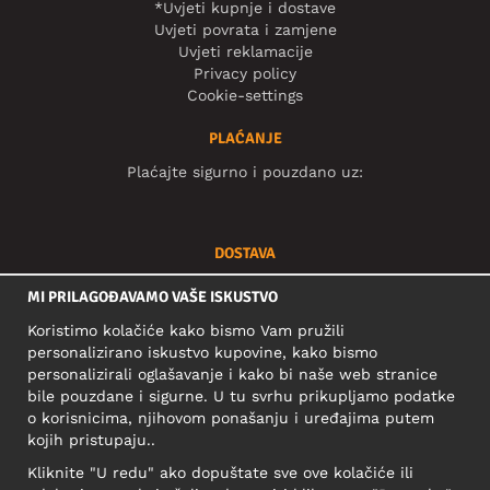
*Uvjeti kupnje i dostave
Uvjeti povrata i zamjene
Uvjeti reklamacije
Privacy policy
Cookie-settings
PLAĆANJE
Plaćajte sigurno i pouzdano uz:
DOSTAVA
Vaša se narudžba isporučuje brzo i možete je pratiti putem:
MI PRILAGOĐAVAMO VAŠE ISKUSTVO
Koristimo kolačiće kako bismo Vam pružili
personalizirano iskustvo kupovine, kako bismo
DRUŠTVENE MREŽE
personalizirali oglašavanje i kako bi naše web stranice
bile pouzdane i sigurne. U tu svrhu prikupljamo podatke
o korisnicima, njihovom ponašanju i uređajima putem
kojih pristupaju..
POSLOVNA ADRESA
Kliknite "U redu" ako dopuštate sve ove kolačiće ili
Motley Denim Europe OÜ