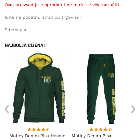
Ovaj proizvod je rasprodan i ne može se više naručiti.
Idite na početnu stranicu trgovine »
Sitemap »
NAJBOLJA CIJENA!
ica
Motley Denim Pisa Hoodie
Motley Denim Pisa
Mo