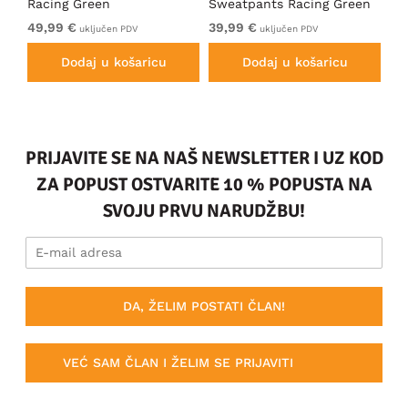
Racing Green
Sweatpants Racing Green
Ho
49,99 €
39,99 €
49
uključen PDV
uključen PDV
Dodaj u košaricu
Dodaj u košaricu
PRIJAVITE SE NA NAŠ NEWSLETTER I UZ KOD
ZA POPUST OSTVARITE 10 % POPUSTA NA
SVOJU PRVU NARUDŽBU!
DA, ŽELIM POSTATI ČLAN!
VEĆ SAM ČLAN I ŽELIM SE PRIJAVITI