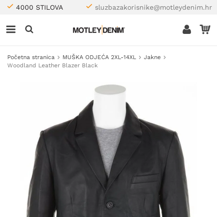
4000 STILOVA
sluzbazakorisnike@motleydenim.hr
Početna stranica
MUŠKA ODJEĆA 2XL-14XL
Jakne
Woodland Leather Blazer Black