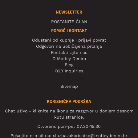
NEWSLETTER
POSTANITE ČLAN
POMOĆ I KONTAKT
Odustani od kupnje i prijavi povrat
Odgovori na uobičajena pitanja
Kontaktirajte nas
O Motley Denim
Blog
B2B Inquiries
Sitemap
KORISNIČKA PODRŠKA
Chat uživo - kliknite na ikonu za razgovor u donjem desnom
kutu stranice.
Otvoreno pon-pet 07:30-15:30
Pošaljite e-mail na:
sluzbazakorisnike@motleydenim.hr