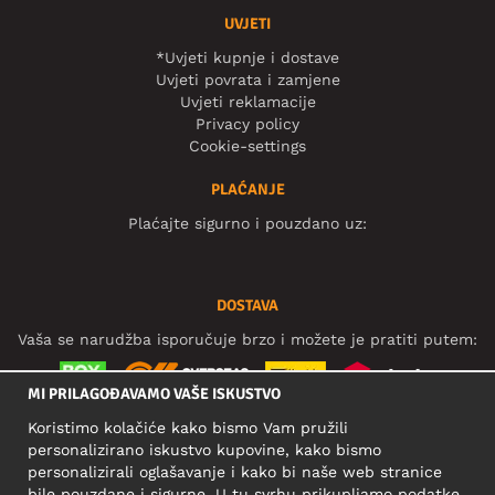
UVJETI
*Uvjeti kupnje i dostave
Uvjeti povrata i zamjene
Uvjeti reklamacije
Privacy policy
Cookie-settings
PLAĆANJE
Plaćajte sigurno i pouzdano uz:
DOSTAVA
Vaša se narudžba isporučuje brzo i možete je pratiti putem:
MI PRILAGOĐAVAMO VAŠE ISKUSTVO
Koristimo kolačiće kako bismo Vam pružili
DRUŠTVENE MREŽE
personalizirano iskustvo kupovine, kako bismo
personalizirali oglašavanje i kako bi naše web stranice
bile pouzdane i sigurne. U tu svrhu prikupljamo podatke