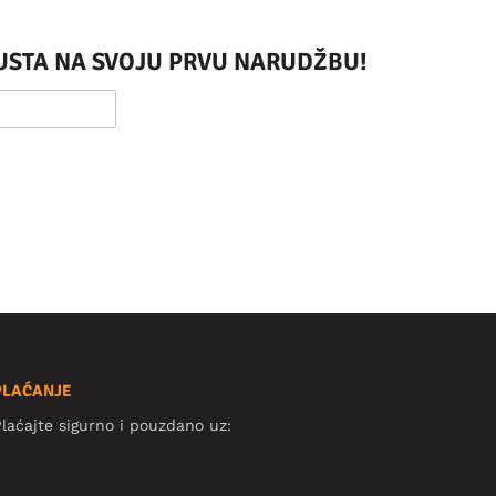
PUSTA NA SVOJU PRVU NARUDŽBU!
PLAĆANJE
laćajte sigurno i pouzdano uz: