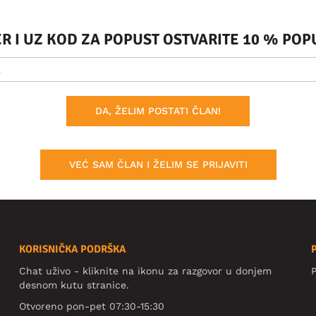
ER I UZ KOD ZA POPUST OSTVARITE 10 % PO
DA, ŽELIM POSTATI ČLAN!
VEĆ SAM ČLAN I ŽELIM SE PRIJAVITI
KORISNIČKA PODRŠKA
Chat uživo - kliknite na ikonu za razgovor u donjem
P
desnom kutu stranice.
Otvoreno pon-pet 07:30-15:30