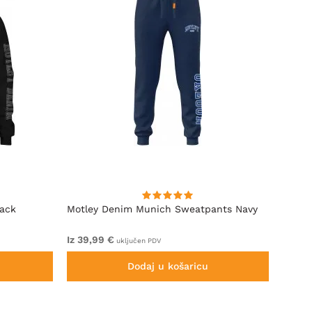
lack
Motley Denim Munich Sweatpants Navy
Motle
Iz 39,99 €
Iz 49,
uključen PDV
Dodaj u košaricu