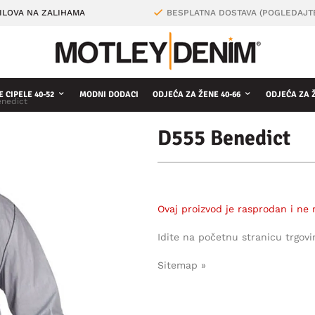
ILOVA NA ZALIHAMA
BESPLATNA DOSTAVA (POGLEDAJT
 CIPELE 40-52
MODNI DODACI
ODJEĆA ZA ŽENE 40-66
ODJEĆA ZA 
nedict
D555 Benedict
Ovaj proizvod je rasprodan i ne 
Idite na početnu stranicu trgovi
Sitemap »