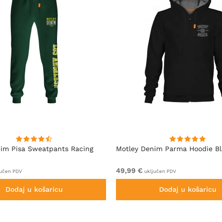
im Pisa Sweatpants Racing
Motley Denim Parma Hoodie B
49,99 €
učen PDV
uključen PDV
Dodaj u košaricu
Dodaj u košaricu