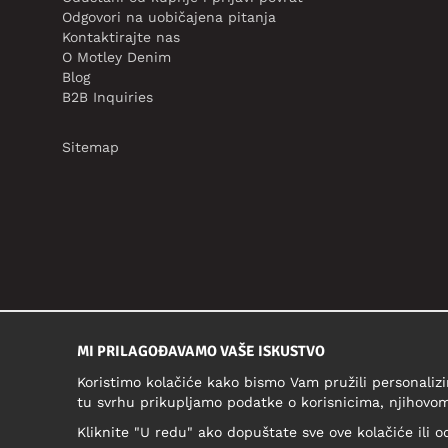
Odgovori na uobičajena pitanja
Kontaktirajte nas
O Motley Denim
Blog
B2B Inquiries
Sitemap
MI PRILAGOĐAVAMO VAŠE ISKUSTVO
Koristimo kolačiće kako bismo Vam pružili personalizi
tu svrhu prikupljamo podatke o korisnicima, njihovom
Kliknite "U redu" ako dopuštate sve ove kolačiće ili o