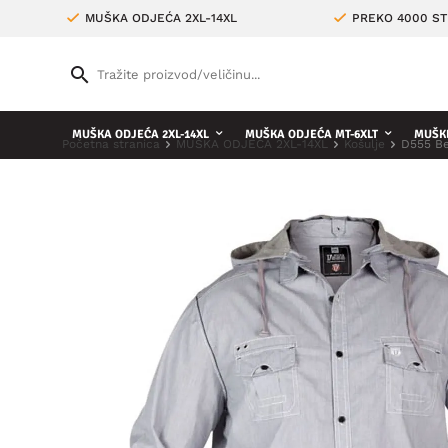
MUŠKA ODJEĆA 2XL-14XL
PREKO 4000 ST
MUŠKA ODJEĆA 2XL-14XL
MUŠKA ODJEĆA MT-6XLT
MUŠKE
Početna stranica
MUŠKA ODJEĆA 2XL-14XL
Košulje
D555 Be