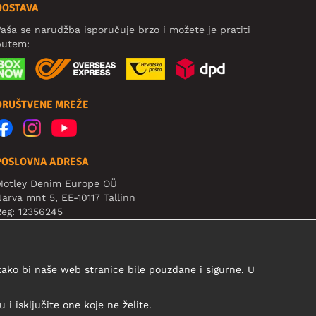
DOSTAVA
aša se narudžba isporučuje brzo i možete je pratiti
putem:
DRUŠTVENE MREŽE
POSLOVNA ADRESA
Motley Denim Europe OÜ
arva mnt 5, EE-10117 Tallinn
eg: 12356245
ažno! Ne šaljite povrat proizvoda na ovu adresu!
 kako bi naše web stranice bile pouzdane i sigurne. U
i isključite one koje ne želite.