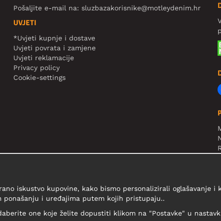
Pošaljite e-mail na:
sluzbazakorisnike@motleydenim.hr
V
UVJETI
*Uvjeti kupnje i dostave
Uvjeti povrata i zamjene
Uvjeti reklamacije
Privacy policy
Cookie-settings
N
R
V
rano iskustvo kupovine, kako bismo personalizirali oglašavanje i
 ponašanju i uređajima putem kojih pristupaju..
daberite one koje želite dopustiti klikom na "Postavke" u nastavku 