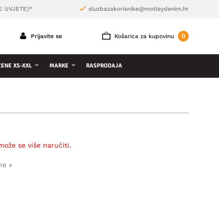
E UVJETE)*
sluzbazakorisnike@motleydenim.hr
0
Prijavite se
Košarica za kupovinu
ŽENE XS-XXL
MARKE
RASPRODAJA
može se više naručiti.
ne »