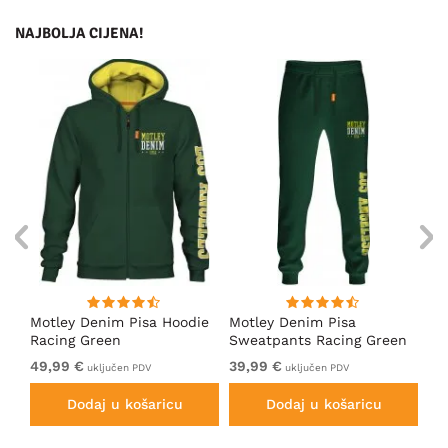
NAJBOLJA CIJENA!
ica
Motley Denim Pisa Hoodie
Motley Denim Pisa
Mo
Racing Green
Sweatpants Racing Green
Ho
49,99 €
39,99 €
49
uključen PDV
uključen PDV
Dodaj u košaricu
Dodaj u košaricu