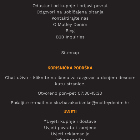
Odustani od kupnje i prijavi povrat
Odgovori na uobičajena pitanja
Kontaktirajte nas
O Motley Denim
Blog
B2B Inquiries
Sitemap
KORISNIČKA PODRŠKA
Chat uživo - kliknite na ikonu za razgovor u donjem desnom
kutu stranice.
Otvoreno pon-pet 07:30-15:30
Pošaljite e-mail na:
sluzbazakorisnike@motleydenim.hr
UVJETI
*Uvjeti kupnje i dostave
Uvjeti povrata i zamjene
Uvjeti reklamacije