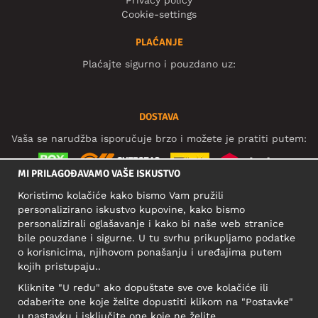
Privacy policy
Cookie-settings
PLAĆANJE
Plaćajte sigurno i pouzdano uz:
DOSTAVA
Vaša se narudžba isporučuje brzo i možete je pratiti putem:
MI PRILAGOĐAVAMO VAŠE ISKUSTVO
Koristimo kolačiće kako bismo Vam pružili
DRUŠTVENE MREŽE
personalizirano iskustvo kupovine, kako bismo
personalizirali oglašavanje i kako bi naše web stranice
bile pouzdane i sigurne. U tu svrhu prikupljamo podatke
o korisnicima, njihovom ponašanju i uređajima putem
POSLOVNA ADRESA
kojih pristupaju..
Motley Denim Europe OÜ
Kliknite "U redu" ako dopuštate sve ove kolačiće ili
Narva mnt 5, EE-10117 Tallinn
odaberite one koje želite dopustiti klikom na "Postavke"
Reg: 12356245
u nastavku i isključite one koje ne želite.