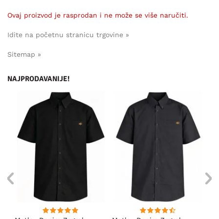
Ovaj proizvod je rasprodan i ne može se više naručiti.
Idite na početnu stranicu trgovine »
Sitemap »
NAJPRODAVANIJE!