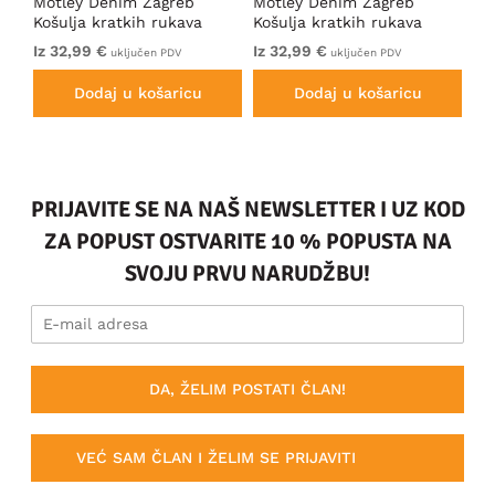
Motley Denim Zagreb
Motley Denim Zagreb
Mo
Košulja kratkih rukava
Košulja kratkih rukava
Ko
Crna
Antracit
Ta
Iz 32,99 €
Iz 32,99 €
32
uključen PDV
uključen PDV
Dodaj u košaricu
Dodaj u košaricu
PRIJAVITE SE NA NAŠ NEWSLETTER I UZ KOD
ZA POPUST OSTVARITE 10 % POPUSTA NA
SVOJU PRVU NARUDŽBU!
DA, ŽELIM POSTATI ČLAN!
VEĆ SAM ČLAN I ŽELIM SE PRIJAVITI