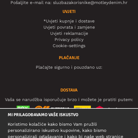
Pošaljite e-mail na:
sluzbazakorisnike@motleydenim.hr
UVJETI
*Uvjeti kupnje i dostave
Uvjeti povrata i zamjene
Uvjeti reklamacije
Privacy policy
Cookie-settings
PLAĆANJE
Plaćajte sigurno i pouzdano uz:
DOSTAVA
Vaša se narudžba isporučuje brzo i možete je pratiti putem:
MI PRILAGOĐAVAMO VAŠE ISKUSTVO
Koristimo kolačiće kako bismo Vam pružili
DRUŠTVENE MREŽE
personalizirano iskustvo kupovine, kako bismo
personalizirali oglašavanje i kako bi naše web stranice