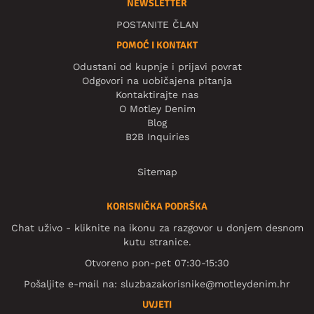
NEWSLETTER
POSTANITE ČLAN
POMOĆ I KONTAKT
Odustani od kupnje i prijavi povrat
Odgovori na uobičajena pitanja
Kontaktirajte nas
O Motley Denim
Blog
B2B Inquiries
Sitemap
KORISNIČKA PODRŠKA
Chat uživo - kliknite na ikonu za razgovor u donjem desnom
kutu stranice.
Otvoreno pon-pet 07:30-15:30
Pošaljite e-mail na:
sluzbazakorisnike@motleydenim.hr
UVJETI