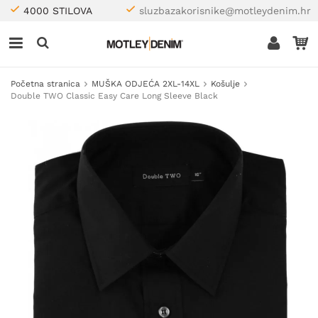
4000 STILOVA
sluzbazakorisnike@motleydenim.hr
Početna stranica
MUŠKA ODJEĆA 2XL-14XL
Košulje
Double TWO Classic Easy Care Long Sleeve Black