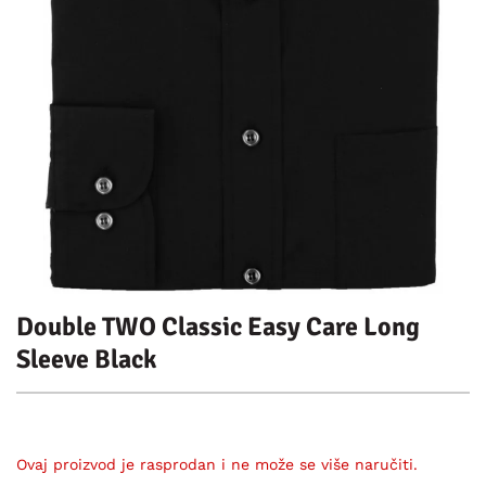
Double TWO Classic Easy Care Long
Sleeve Black
Ovaj proizvod je rasprodan i ne može se više naručiti.