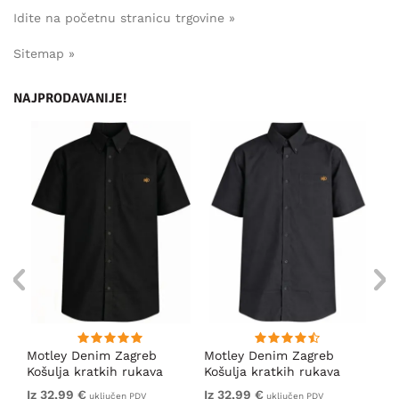
Idite na početnu stranicu trgovine »
Sitemap »
NAJPRODAVANIJE!
Motley Denim Zagreb
Motley Denim Zagreb
Mo
Košulja kratkih rukava
Košulja kratkih rukava
Ko
Crna
Antracit
Ta
Iz 32,99 €
Iz 32,99 €
32
uključen PDV
uključen PDV