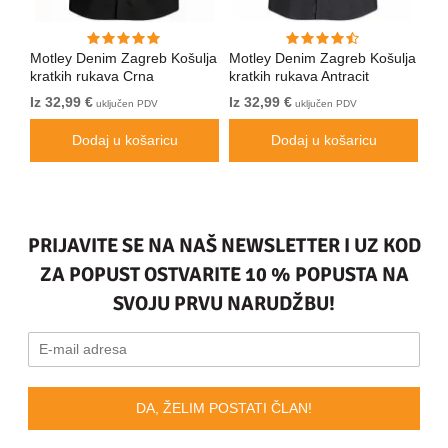
Motley Denim Zagreb Košulja
Motley Denim Zagreb Košulja
Mo
kratkih rukava Crna
kratkih rukava Antracit
kra
Iz 32,99 €
Iz 32,99 €
Iz 
uključen PDV
uključen PDV
Dodaj u košaricu
Dodaj u košaricu
PRIJAVITE SE NA NAŠ NEWSLETTER I UZ KOD
ZA POPUST OSTVARITE 10 % POPUSTA NA
SVOJU PRVU NARUDŽBU!
DA, ŽELIM POSTATI ČLAN!