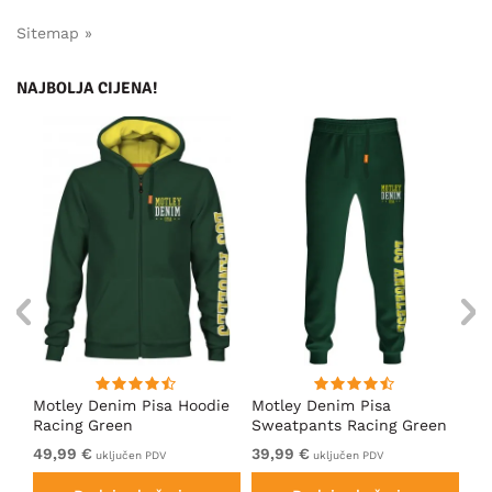
Sitemap »
NAJBOLJA CIJENA!
ica
Motley Denim Pisa Hoodie
Motley Denim Pisa
Mo
Racing Green
Sweatpants Racing Green
Ho
49,99 €
39,99 €
49
uključen PDV
uključen PDV