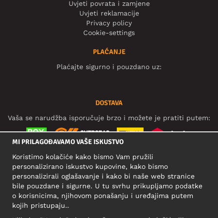
Uvjeti povrata i zamjene
Uvjeti reklamacije
Privacy policy
Cookie-settings
PLAĆANJE
Plaćajte sigurno i pouzdano uz:
DOSTAVA
Vaša se narudžba isporučuje brzo i možete je pratiti putem:
MI PRILAGOĐAVAMO VAŠE ISKUSTVO
Koristimo kolačiće kako bismo Vam pružili
DRUŠTVENE MREŽE
personalizirano iskustvo kupovine, kako bismo
personalizirali oglašavanje i kako bi naše web stranice
bile pouzdane i sigurne. U tu svrhu prikupljamo podatke
o korisnicima, njihovom ponašanju i uređajima putem
POSLOVNA ADRESA
kojih pristupaju..
Motley Denim Europe OÜ