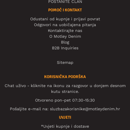
POSTANITE ČLAN
POMOĆ I KONTAKT
Odustani od kupnje i prijavi povrat
Odgovori na uobičajena pitanja
Kontaktirajte nas
O Motley Denim
Blog
B2B Inquiries
Sitemap
KORISNIČKA PODRŠKA
Chat uživo - kliknite na ikonu za razgovor u donjem desnom
kutu stranice.
Otvoreno pon-pet 07:30-15:30
Pošaljite e-mail na:
sluzbazakorisnike@motleydenim.hr
UVJETI
*Uvjeti kupnje i dostave