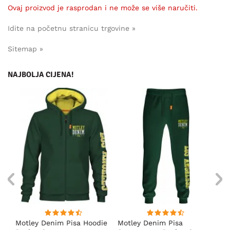
Ovaj proizvod je rasprodan i ne može se više naručiti.
Idite na početnu stranicu trgovine »
Sitemap »
NAJBOLJA CIJENA!
ica
Motley Denim Pisa Hoodie
Motley Denim Pisa
Mo