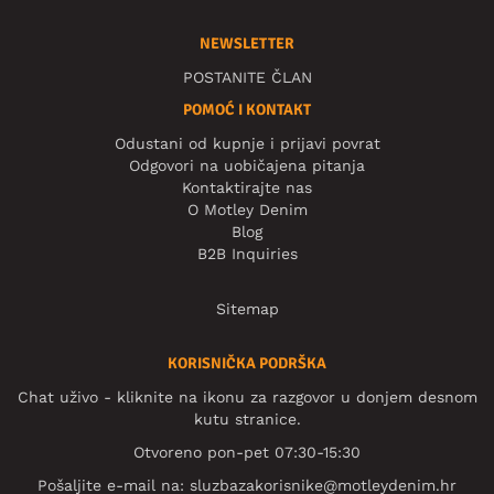
NEWSLETTER
POSTANITE ČLAN
POMOĆ I KONTAKT
Odustani od kupnje i prijavi povrat
Odgovori na uobičajena pitanja
Kontaktirajte nas
O Motley Denim
Blog
B2B Inquiries
Sitemap
KORISNIČKA PODRŠKA
Chat uživo - kliknite na ikonu za razgovor u donjem desnom
kutu stranice.
Otvoreno pon-pet 07:30-15:30
Pošaljite e-mail na:
sluzbazakorisnike@motleydenim.hr