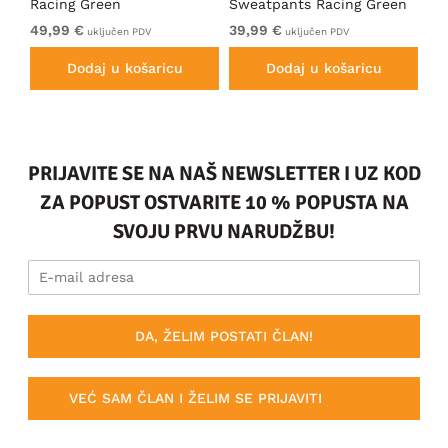
Racing Green
Sweatpants Racing Green
Ho
49,99 €
39,99 €
49
uključen PDV
uključen PDV
Dodaj u košaricu
Dodaj u košaricu
PRIJAVITE SE NA NAŠ NEWSLETTER I UZ KOD
ZA POPUST OSTVARITE 10 % POPUSTA NA
SVOJU PRVU NARUDŽBU!
DA, ŽELIM POSTATI ČLAN!
VEĆ SAM ČLAN I ŽELIM SE PRIJAVITI