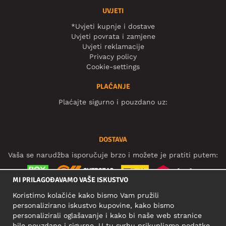
UVJETI
*Uvjeti kupnje i dostave
Uvjeti povrata i zamjene
Uvjeti reklamacije
Privacy policy
Cookie-settings
PLAĆANJE
Plaćajte sigurno i pouzdano uz:
DOSTAVA
Vaša se narudžba isporučuje brzo i možete je pratiti putem:
MI PRILAGOĐAVAMO VAŠE ISKUSTVO
Koristimo kolačiće kako bismo Vam pružili
DRUŠTVENE MREŽE
personalizirano iskustvo kupovine, kako bismo
personalizirali oglašavanje i kako bi naše web stranice
bile pouzdane i sigurne. U tu svrhu prikupljamo podatke