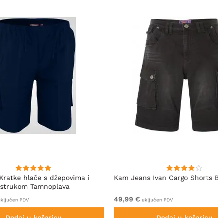
Kratke hlače s džepovima i
Kam Jeans Ivan Cargo Shorts 
 strukom Tamnoplava
49,99 €
ključen PDV
uključen PDV
Dodaj u košaricu
Dodaj u košaricu