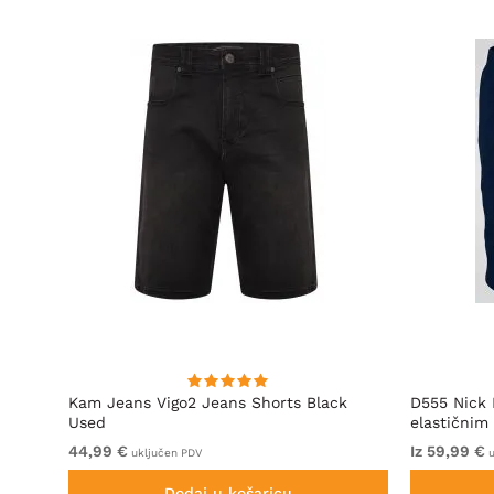
Used
Kam Jeans Vigo2 Jeans Shorts Black
D555 Nick 
Used
elastičnim
44,99 €
Iz 59,99 €
uključen PDV
u
Dodaj u košaricu