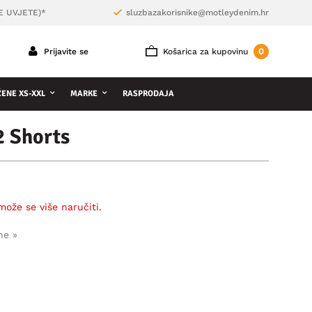
E UVJETE)*
sluzbazakorisnike@motleydenim.hr
0
Prijavite se
Košarica za kupovinu
ŽENE XS-XXL
MARKE
RASPRODAJA
2 Shorts
može se više naručiti.
ne »