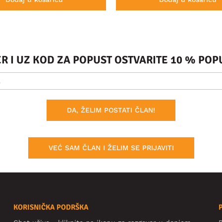
ER I UZ KOD ZA POPUST OSTVARITE 10 % PO
DA, ŽELIM POSTATI ČLAN!
VEĆ SAM ČLAN I ŽELIM SE PRIJAVITI
KORISNIČKA PODRŠKA