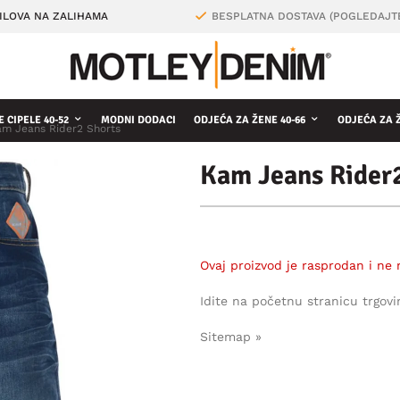
ILOVA NA ZALIHAMA
BESPLATNA DOSTAVA (POGLEDAJT
 CIPELE 40-52
MODNI DODACI
ODJEĆA ZA ŽENE 40-66
ODJEĆA ZA 
m Jeans Rider2 Shorts
Kam Jeans Rider
Ovaj proizvod je rasprodan i ne 
Idite na početnu stranicu trgovi
Sitemap »