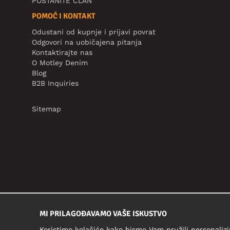
POSTANITE ČLAN
POMOĆ I KONTAKT
Odustani od kupnje i prijavi povrat
Odgovori na uobičajena pitanja
Kontaktirajte nas
O Motley Denim
Blog
B2B Inquiries
Sitemap
MI PRILAGOĐAVAMO VAŠE ISKUSTVO
Koristimo kolačiće kako bismo Vam pružili personalizi