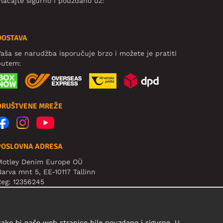
laćajte sigurno i pouzdano uz:
DOSTAVA
aša se narudžba isporučuje brzo i možete je pratiti
putem:
DRUŠTVENE MREŽE
POSLOVNA ADRESA
Motley Denim Europe OÜ
arva mnt 5, EE-10117 Tallinn
eg: 12356245
ažno! Ne šaljite povrat proizvoda na ovu adresu!
 kako bi naše web stranice bile pouzdane i sigurne. U