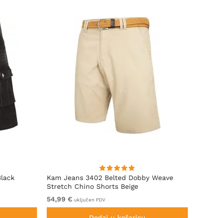
Black
Kam Jeans 3402 Belted Dobby Weave
D555 
Stretch Chino Shorts Beige
Elast
54,99 €
Iz 59,
uključen PDV
Dodaj u košaricu