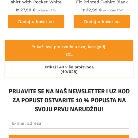
shirt with Pocket White
Fit Printed T-shirt Black
Iz 27,99 €
Iz 32,99 €
uključen PDV
uključen PDV
Dodaj u košaricu
Dodaj u košaricu
Prikaži sve proizvode u ovoj kategoriji
8XL
Prikaži 40 više proizvoda
(40/628)
PRIJAVITE SE NA NAŠ NEWSLETTER I UZ KOD
ZA POPUST OSTVARITE 10 % POPUSTA NA
SVOJU PRVU NARUDŽBU!