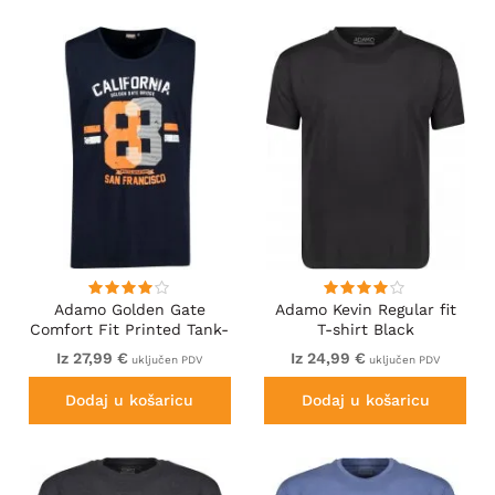
Adamo Golden Gate
Adamo Kevin Regular fit
Comfort Fit Printed Tank-
T-shirt Black
top Navy
Iz 27,99 €
Iz 24,99 €
uključen PDV
uključen PDV
Dodaj u košaricu
Dodaj u košaricu