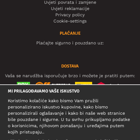
Uvjeti povrata i zamjene
Uvjeti reklamacije
Privacy policy
Cookie-settings
PLAĆANJE
Plaćajte sigurno i pouzdano uz:
DOSTAVA
Vaša se narudžba isporučuje brzo i možete je pratiti putem:
MI PRILAGOĐAVAMO VAŠE ISKUSTVO
Koristimo kolačiće kako bismo Vam pružili
DRUŠTVENE MREŽE
personalizirano iskustvo kupovine, kako bismo
personalizirali oglašavanje i kako bi naše web stranice
bile pouzdane i sigurne. U tu svrhu prikupljamo podatke
o korisnicima, njihovom ponašanju i uređajima putem
POSLOVNA ADRESA
kojih pristupaju..
Motley Denim Europe OÜ