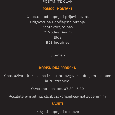
POSTANITE ČLAN
POMOĆ I KONTAKT
Odustani od kupnje i prijavi povrat
Odgovori na uobičajena pitanja
Kontaktirajte nas
O Motley Denim
Blog
B2B Inquiries
Sitemap
KORISNIČKA PODRŠKA
Chat uživo - kliknite na ikonu za razgovor u donjem desnom
kutu stranice.
Otvoreno pon-pet 07:30-15:30
Pošaljite e-mail na:
sluzbazakorisnike@motleydenim.hr
UVJETI
*Uvjeti kupnje i dostave