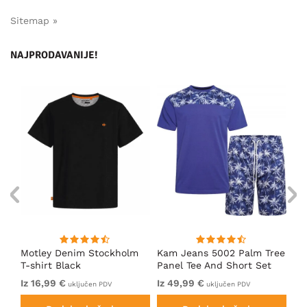
Sitemap »
NAJPRODAVANIJE!
m
Motley Denim Stockholm
Kam Jeans 5002 Palm Tree
Mo
T-shirt Black
Panel Tee And Short Set
Sh
Electric Blue
Bl
Iz 16,99 €
Iz 49,99 €
Iz 
uključen PDV
uključen PDV