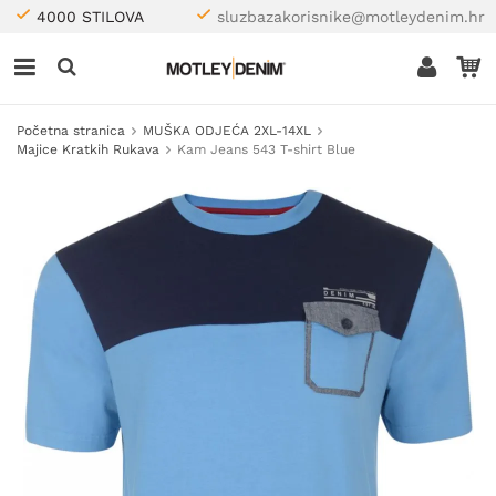
4000 STILOVA
sluzbazakorisnike@motleydenim.hr
Početna stranica
MUŠKA ODJEĆA 2XL-14XL
Majice Kratkih Rukava
Kam Jeans 543 T-shirt Blue