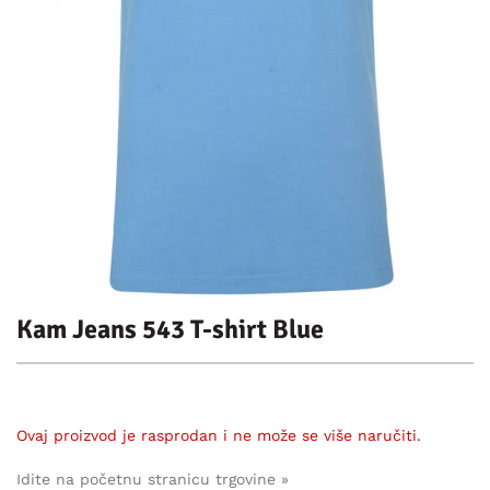
Kam Jeans 543 T-shirt Blue
Ovaj proizvod je rasprodan i ne može se više naručiti.
Idite na početnu stranicu trgovine »