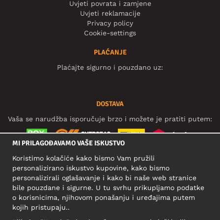
Uvjeti povrata i zamjene
Uvjeti reklamacije
Privacy policy
Cookie-settings
PLAĆANJE
Plaćajte sigurno i pouzdano uz:
DOSTAVA
Vaša se narudžba isporučuje brzo i možete je pratiti putem:
MI PRILAGOĐAVAMO VAŠE ISKUSTVO
Koristimo kolačiće kako bismo Vam pružili
DRUŠTVENE MREŽE
personalizirano iskustvo kupovine, kako bismo
personalizirali oglašavanje i kako bi naše web stranice
bile pouzdane i sigurne. U tu svrhu prikupljamo podatke
o korisnicima, njihovom ponašanju i uređajima putem
POSLOVNA ADRESA
kojih pristupaju..
Motley Denim Europe OÜ