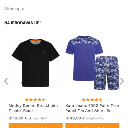
Sitemap »
NAJPRODAVANIJE!
nk
Motley Denim Stockholm
Kam Jeans 5002 Palm Tree
Mo
T-shirt Black
Panel Tee And Short Set
Sh
Electric Blue
Bl
Iz 16,99 €
Iz 49,99 €
Iz 
uključen PDV
uključen PDV