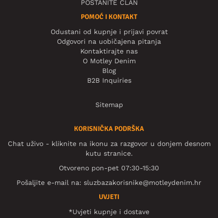
POSTANITE ČLAN
POMOĆ I KONTAKT
Odustani od kupnje i prijavi povrat
Odgovori na uobičajena pitanja
Kontaktirajte nas
O Motley Denim
Blog
B2B Inquiries
Sitemap
KORISNIČKA PODRŠKA
Chat uživo - kliknite na ikonu za razgovor u donjem desnom
kutu stranice.
Otvoreno pon-pet 07:30-15:30
Pošaljite e-mail na:
sluzbazakorisnike@motleydenim.hr
UVJETI
*Uvjeti kupnje i dostave