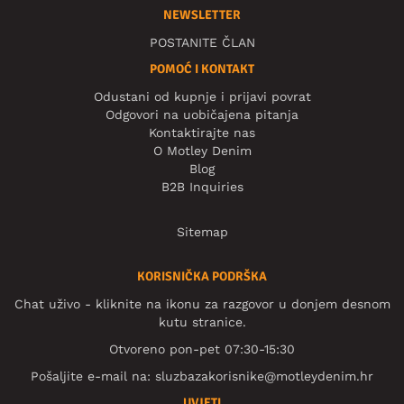
NEWSLETTER
POSTANITE ČLAN
POMOĆ I KONTAKT
Odustani od kupnje i prijavi povrat
Odgovori na uobičajena pitanja
Kontaktirajte nas
O Motley Denim
Blog
B2B Inquiries
Sitemap
KORISNIČKA PODRŠKA
Chat uživo - kliknite na ikonu za razgovor u donjem desnom
kutu stranice.
Otvoreno pon-pet 07:30-15:30
Pošaljite e-mail na:
sluzbazakorisnike@motleydenim.hr
UVJETI