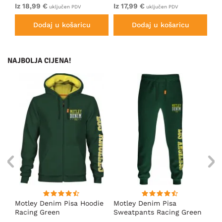
Iz 18,99 €
Iz 17,99 €
Iz 
uključen PDV
uključen PDV
Dodaj u košaricu
Dodaj u košaricu
NAJBOLJA CIJENA!
ica
Motley Denim Pisa Hoodie
Motley Denim Pisa
Mo
Racing Green
Sweatpants Racing Green
Ho