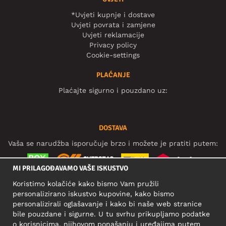
*Uvjeti kupnje i dostave
Uvjeti povrata i zamjene
Uvjeti reklamacije
Privacy policy
Cookie-settings
PLAĆANJE
Plaćajte sigurno i pouzdano uz:
DOSTAVA
Vaša se narudžba isporučuje brzo i možete je pratiti putem:
MI PRILAGOĐAVAMO VAŠE ISKUSTVO
Koristimo kolačiće kako bismo Vam pružili
DRUŠTVENE MREŽE
personalizirano iskustvo kupovine, kako bismo
personalizirali oglašavanje i kako bi naše web stranice
bile pouzdane i sigurne. U tu svrhu prikupljamo podatke
o korisnicima, njihovom ponašanju i uređajima putem