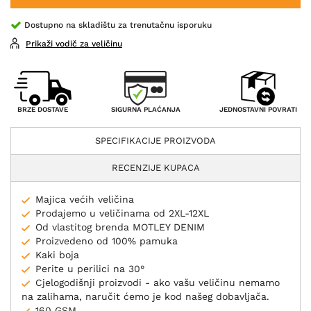
Dostupno na skladištu za trenutačnu isporuku
Prikaži vodič za veličinu
SIGURNA PLAĆANJA
BRZE DOSTAVE
JEDNOSTAVNI POVRATI
SPECIFIKACIJE PROIZVODA
RECENZIJE KUPACA
Majica većih veličina
Prodajemo u veličinama od 2XL-12XL
Od vlastitog brenda MOTLEY DENIM
Proizvedeno od 100% pamuka
Kaki boja
Perite u perilici na 30°
Cjelogodišnji proizvodi - ako vašu veličinu nemamo
na zalihama, naručit ćemo je kod našeg dobavljača.
160 GSM