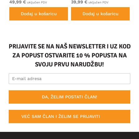
49,99 €
39,99 €
49
uključen PDV
uključen PDV
Dodaj u košaricu
Dodaj u košaricu
PRIJAVITE SE NA NAŠ NEWSLETTER I UZ KOD
ZA POPUST OSTVARITE 10 % POPUSTA NA
SVOJU PRVU NARUDŽBU!
DA, ŽELIM POSTATI ČLAN!
VEĆ SAM ČLAN I ŽELIM SE PRIJAVITI