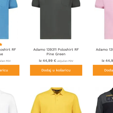
oshirt RF
Adamo 139311 Poloshirt RF
Adamo 139
ue
Pine Green
Iz 44,99 €
Iz 44,
učen PDV
uključen PDV
aricu
Dodaj u košaricu
Doda