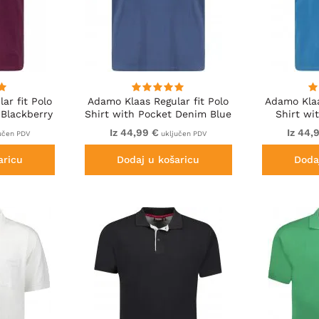
ar fit Polo
Adamo Klaas Regular fit Polo
Adamo Klaa
 Blackberry
Shirt with Pocket Denim Blue
Shirt wi
Iz 44,99 €
Iz 44,
učen PDV
uključen PDV
aricu
Dodaj u košaricu
Doda