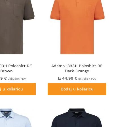
311 Poloshirt RF
Adamo 139311 Poloshirt RF
Brown
Dark Orange
99 €
Iz 44,99 €
uključen PDV
uključen PDV
j u košaricu
Dodaj u košaricu