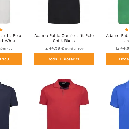
ar fit Polo
Adamo Pablo Comfort fit Polo
Adamo Pabl
et White
Shirt Black
sh
Iz 44,99 €
Iz 44,
učen PDV
uključen PDV
aricu
Dodaj u košaricu
Doda