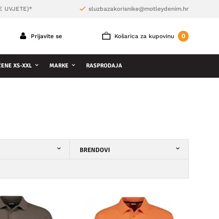
E UVJETE)*
sluzbazakorisnike@motleydenim.hr
0
Prijavite se
Košarica za kupovinu
ŽENE XS-XXL
MARKE
RASPRODAJA
BRENDOVI