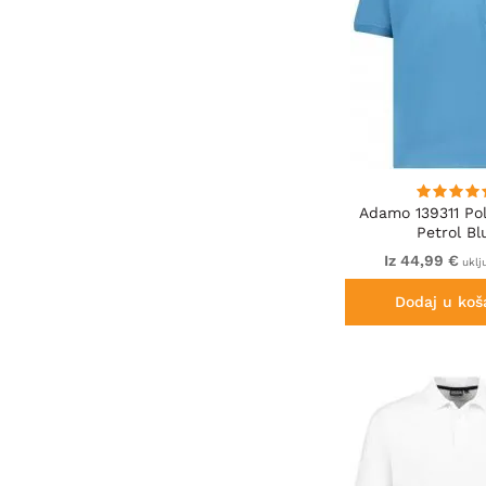
Adamo 139311 Pol
Petrol Bl
Iz 44,99 €
uklj
Dodaj u koš