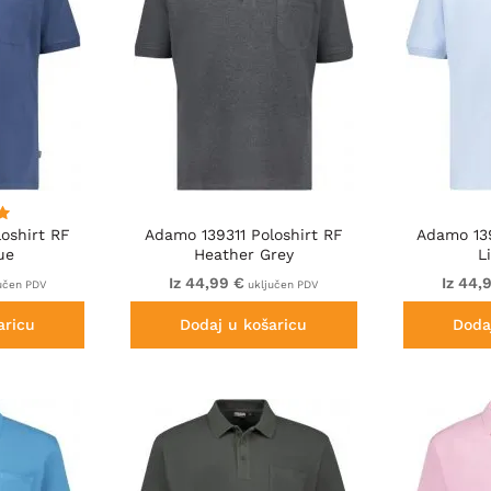
oshirt RF
Adamo 139311 Poloshirt RF
Adamo 139
ue
Heather Grey
L
Iz 44,99 €
Iz 44,
učen PDV
uključen PDV
aricu
Dodaj u košaricu
Doda