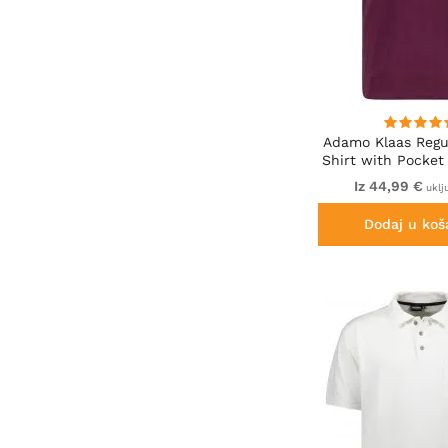
Adamo Klaas Regul
Shirt with Pocket
Iz 44,99 €
uklj
Dodaj u koš