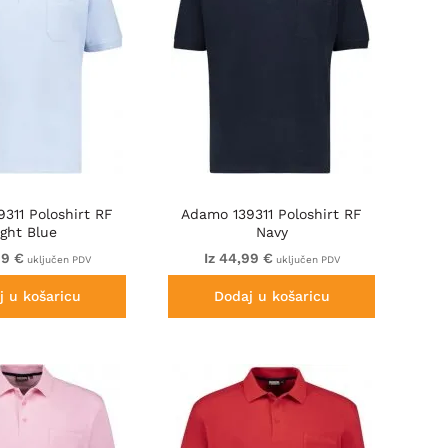
311 Poloshirt RF
Adamo 139311 Poloshirt RF
ight Blue
Navy
99 €
Iz 44,99 €
uključen PDV
uključen PDV
j u košaricu
Dodaj u košaricu