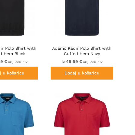
r Polo Shirt with
Adamo Kadir Polo Shirt with
d Hem Black
Cuffed Hem Navy
99 €
Iz 49,99 €
uključen PDV
uključen PDV
j u košaricu
Dodaj u košaricu