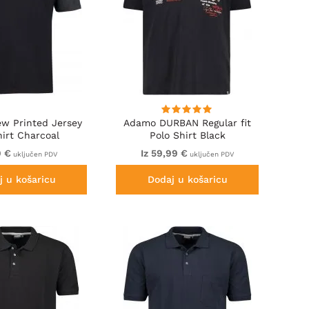
w Printed Jersey
Adamo DURBAN Regular fit
hirt Charcoal
Polo Shirt Black
9 €
Iz 59,99 €
uključen PDV
uključen PDV
j u košaricu
Dodaj u košaricu