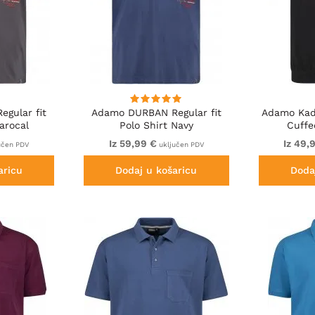
gular fit
Adamo DURBAN Regular fit
Adamo Kadi
arocal
Polo Shirt Navy
Cuffe
Iz 59,99 €
Iz 49,
učen PDV
uključen PDV
aricu
Dodaj u košaricu
Doda