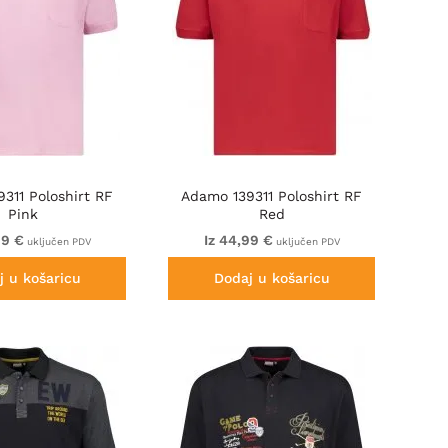
311 Poloshirt RF
Adamo 139311 Poloshirt RF
Pink
Red
99 €
Iz 44,99 €
uključen PDV
uključen PDV
j u košaricu
Dodaj u košaricu