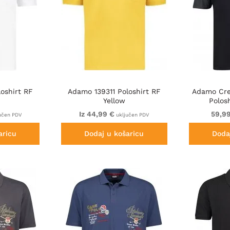
oshirt RF
Adamo 139311 Poloshirt RF
Adamo Cre
Yellow
Polos
Iz 44,99 €
59,9
učen PDV
uključen PDV
aricu
Dodaj u košaricu
Doda