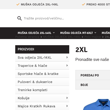
MUŠKA ODJEĆA 2XL-14XL
PREKO 4000 ST
MUŠKA ODJEĆA 2XL-14XL
MUŠKA ODJEĆA MT-6XLT
MUŠKE
Početna stranica
MUŠKA ODJEĆA 2XL-14XL
Polo majice
2XL
2XL
PROIZVODI
Sva odjeća 2XL-14XL
Pronađite sve naše 
Traperice & hlače
Sportske hlače & kratke
POREDAJ PO
Puloveri & dukserice
BOJE
Trenirke kompleti
Košulje
Majice Kratkih Rukava