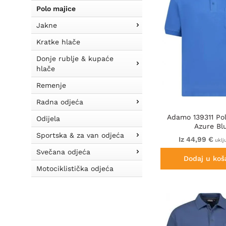
Polo majice
Jakne
Kratke hlače
Donje rublje & kupaće
hlače
Remenje
Radna odjeća
Adamo 139311 Pol
Odijela
Azure Bl
Sportska & za van odjeća
Iz 44,99 €
uklj
Svečana odjeća
Dodaj u koš
Motociklistička odjeća