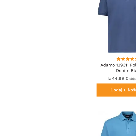
Adamo 139311 Pol
Denim Bl
Iz 44,99 €
uklj
Dodaj u koš