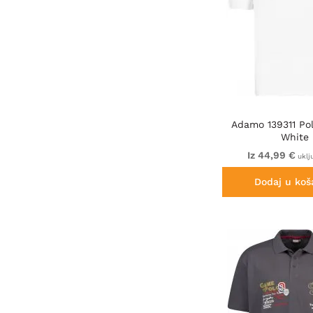
Adamo 139311 Pol
White
Iz 44,99 €
uklj
Dodaj u koš