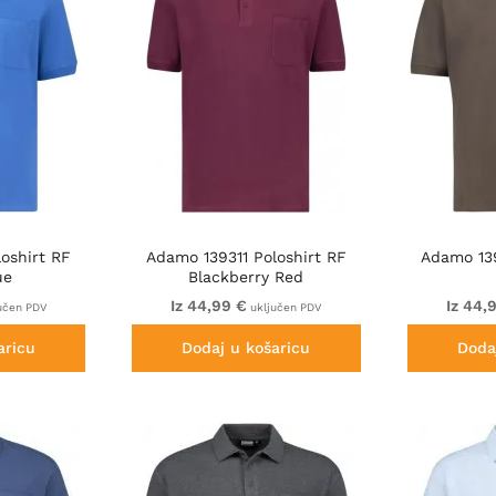
oshirt RF
Adamo 139311 Poloshirt RF
Adamo 139
ue
Blackberry Red
Iz 44,99 €
Iz 44,
učen PDV
uključen PDV
aricu
Dodaj u košaricu
Doda