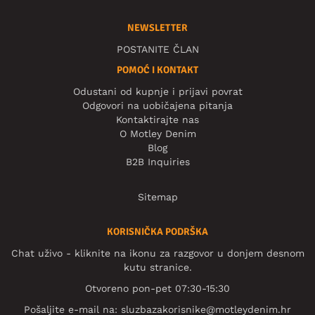
NEWSLETTER
POSTANITE ČLAN
POMOĆ I KONTAKT
Odustani od kupnje i prijavi povrat
Odgovori na uobičajena pitanja
Kontaktirajte nas
O Motley Denim
Blog
B2B Inquiries
Sitemap
KORISNIČKA PODRŠKA
Chat uživo - kliknite na ikonu za razgovor u donjem desnom
kutu stranice.
Otvoreno pon-pet 07:30-15:30
Pošaljite e-mail na:
sluzbazakorisnike@motleydenim.hr