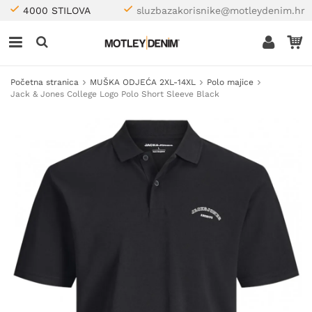
4000 STILOVA
sluzbazakorisnike@motleydenim.hr
Početna stranica
MUŠKA ODJEĆA 2XL-14XL
Polo majice
Jack & Jones College Logo Polo Short Sleeve Black