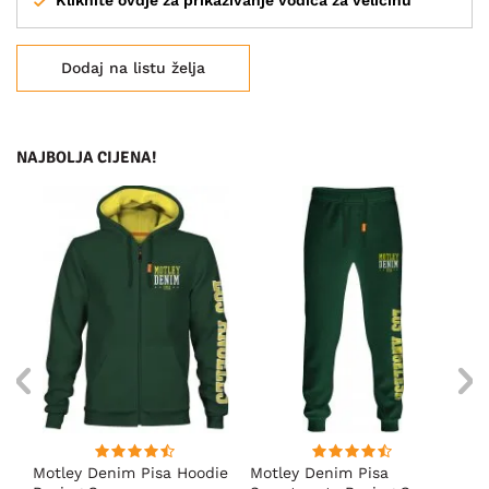
Kliknite ovdje za prikazivanje vodiča za veličinu
Dodaj na listu želja
NAJBOLJA CIJENA!
ica
Motley Denim Pisa Hoodie
Motley Denim Pisa
Mo