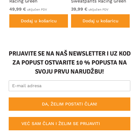
Racing Green
Sweatpants Racing Green
Ho
49,99 €
39,99 €
49
uključen PDV
uključen PDV
Dodaj u košaricu
Dodaj u košaricu
PRIJAVITE SE NA NAŠ NEWSLETTER I UZ KOD
ZA POPUST OSTVARITE 10 % POPUSTA NA
SVOJU PRVU NARUDŽBU!
DA, ŽELIM POSTATI ČLAN!
VEĆ SAM ČLAN I ŽELIM SE PRIJAVITI