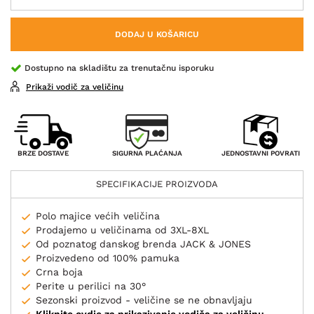
DODAJ U KOŠARICU
Dostupno na skladištu za trenutačnu isporuku
Prikaži vodič za veličinu
SIGURNA PLAĆANJA
BRZE DOSTAVE
JEDNOSTAVNI POVRATI
SPECIFIKACIJE PROIZVODA
Polo majice većih veličina
Prodajemo u veličinama od 3XL-8XL
Od poznatog danskog brenda JACK & JONES
Proizvedeno od 100% pamuka
Crna boja
Perite u perilici na 30°
Sezonski proizvod - veličine se ne obnavljaju