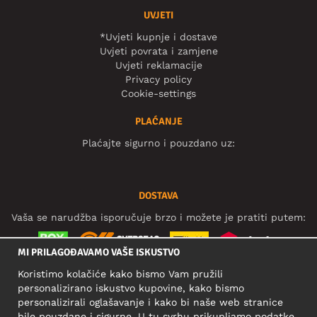
UVJETI
*Uvjeti kupnje i dostave
Uvjeti povrata i zamjene
Uvjeti reklamacije
Privacy policy
Cookie-settings
PLAĆANJE
Plaćajte sigurno i pouzdano uz:
DOSTAVA
Vaša se narudžba isporučuje brzo i možete je pratiti putem:
MI PRILAGOĐAVAMO VAŠE ISKUSTVO
Koristimo kolačiće kako bismo Vam pružili
DRUŠTVENE MREŽE
personalizirano iskustvo kupovine, kako bismo
personalizirali oglašavanje i kako bi naše web stranice
bile pouzdane i sigurne. U tu svrhu prikupljamo podatke