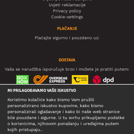
Uvjeti reklamacije
Privacy policy
Cookie-settings
PLAĆANJE
Plaćajte sigurno i pouzdano uz:
DOSTAVA
Vaša se narudžba isporučuje brzo i možete je pratiti putem:
MI PRILAGOĐAVAMO VAŠE ISKUSTVO
DRUŠTVENE MREŽE
Koristimo kolačiće kako bismo Vam pružili
personalizirano iskustvo kupovine, kako bismo
personalizirali oglašavanje i kako bi naše web stranice
bile pouzdane i sigurne. U tu svrhu prikupljamo podatke
POSLOVNA ADRESA
o korisnicima, njihovom ponašanju i uređajima putem
Motley Denim Europe OÜ
kojih pristupaju..
Narva mnt 5, EE-10117 Tallinn