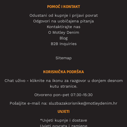
POMOĆ I KONTAKT
Odustani od kupnje i prijavi povrat
Odgovori na uobičajena pitanja
Kontaktirajte nas
O Motley Denim
Blog
B2B Inquiries
Sitemap
KORISNIČKA PODRŠKA
Chat uživo - kliknite na ikonu za razgovor u donjem desnom
kutu stranice.
Otvoreno pon-pet 07:30-15:30
Pošaljite e-mail na:
sluzbazakorisnike@motleydenim.hr
UVJETI
*Uvjeti kupnje i dostave
Uvjeti povrata i zamjene