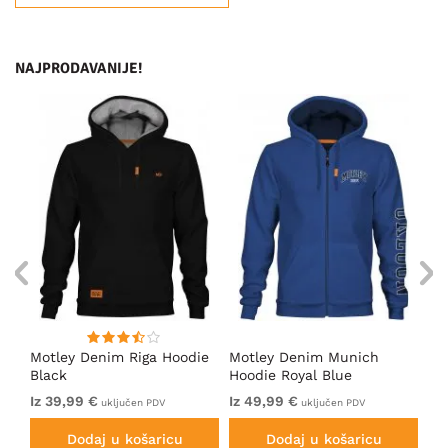
NAJPRODAVANIJE!
Motley Denim Riga Hoodie
Motley Denim Munich
Mo
Black
Hoodie Royal Blue
Bl
Iz 39,99 €
Iz 49,99 €
Iz
uključen PDV
uključen PDV
Dodaj u košaricu
Dodaj u košaricu