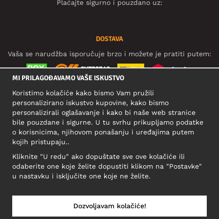
Plaćajte sigurno i pouzdano uz:
DOSTAVA
Vaša se narudžba isporučuje brzo i možete je pratiti putem:
MI PRILAGOĐAVAMO VAŠE ISKUSTVO
Koristimo kolačiće kako bismo Vam pružili
DRUŠTVENE MREŽE
personalizirano iskustvo kupovine, kako bismo
personalizirali oglašavanje i kako bi naše web stranice
bile pouzdane i sigurne. U tu svrhu prikupljamo podatke
o korisnicima, njihovom ponašanju i uređajima putem
POSLOVNA ADRESA
kojih pristupaju..
Motley Denim Europe OÜ
Kliknite "U redu" ako dopuštate sve ove kolačiće ili
Narva mnt 5, EE-10117 Tallinn
odaberite one koje želite dopustiti klikom na "Postavke"
Reg: 12356245
u nastavku i isključite one koje ne želite.
Važno! Ne šaljite povrat proizvoda na ovu adresu!
Dozvoljavam kolačiće!