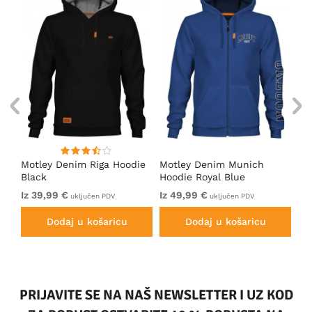
Motley Denim Riga Hoodie
Motley Denim Munich
Mo
Black
Hoodie Royal Blue
Bl
Iz 39,99 €
Iz 49,99 €
Iz
uključen PDV
uključen PDV
Dodaj u košaricu
Dodaj u košaricu
PRIJAVITE SE NA NAŠ NEWSLETTER I UZ KOD