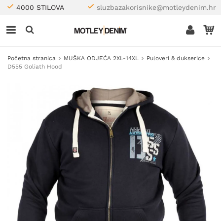
4000 STILOVA
sluzbazakorisnike@motleydenim.hr
Početna stranica
MUŠKA ODJEĆA 2XL-14XL
Puloveri & dukserice
D555 Goliath Hood