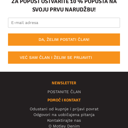
ZA POPUST OSTVARITE 10 % POPUSTA NA
SVOJU PRVU NARUDŽBU!
DA, ŽELIM POSTATI ČLAN!
VEĆ SAM ČLAN I ŽELIM SE PRIJAVITI
NEWSLETTER
POSTANITE ČLAN
POMOĆ I KONTAKT
Odustani od kupnje i prijavi povrat
Odgovori na uobičajena pitanja
Kontaktirajte nas
O Motley Denim