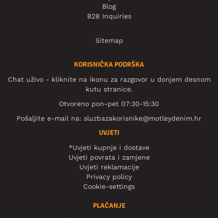
Blog
B2B Inquiries
Sitemap
KORISNIČKA PODRŠKA
Chat uživo - kliknite na ikonu za razgovor u donjem desnom
kutu stranice.
Otvoreno pon-pet 07:30-15:30
Pošaljite e-mail na:
sluzbazakorisnike@motleydenim.hr
UVJETI
*Uvjeti kupnje i dostave
Uvjeti povrata i zamjene
Uvjeti reklamacije
Privacy policy
Cookie-settings
PLAĆANJE