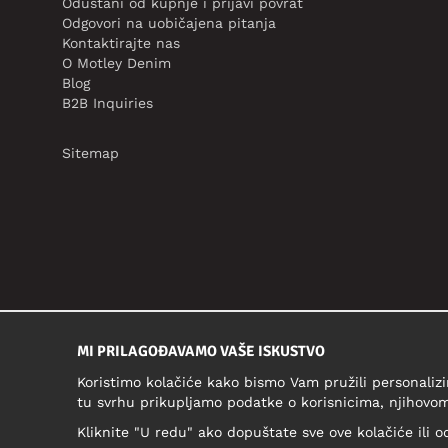
Odustani od kupnje i prijavi povrat
Odgovori na uobičajena pitanja
Kontaktirajte nas
O Motley Denim
Blog
B2B Inquiries
Sitemap
MI PRILAGOĐAVAMO VAŠE ISKUSTVO
Koristimo kolačiće kako bismo Vam pružili personalizi
tu svrhu prikupljamo podatke o korisnicima, njihovom
Kliknite "U redu" ako dopuštate sve ove kolačiće ili o