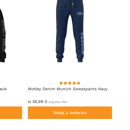
lack
Motley Denim Munich Sweatpants Navy
Motle
Iz 39,99 €
Iz 49,
uključen PDV
Dodaj u košaricu