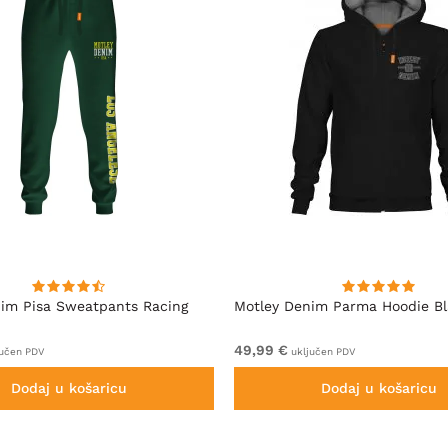
im Pisa Sweatpants Racing
Motley Denim Parma Hoodie B
49,99 €
učen PDV
uključen PDV
Dodaj u košaricu
Dodaj u košaricu