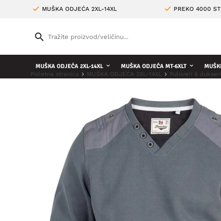
MUŠKA ODJEĆA 2XL-14XL
PREKO 4000 ST
MUŠKA ODJEĆA 2XL-14XL
MUŠKA ODJEĆA MT-6XLT
MUŠKE
Početna stranica
MUŠKA ODJEĆA 2XL-14XL
Puloveri & dukser