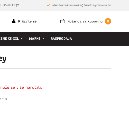
E UVJETE)*
sluzbazakorisnike@motleydenim.hr
0
Prijavite se
Košarica za kupovinu
ŽENE XS-XXL
MARKE
RASPRODAJA
ey
može se više naručiti.
ne »