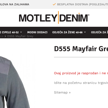
ILOVA NA ZALIHAMA
BESPLATNA DOSTAVA (POGLEDAJT
 CIPELE 40-52
MODNI DODACI
ODJEĆA ZA ŽENE 40-66
ODJEĆA ZA 
ice
D555 Mayfair Grey
D555 Mayfair Gr
Ovaj proizvod je rasprodan i ne 
Idite na početnu stranicu trgovi
Sitemap »