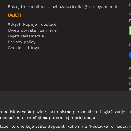
Pošaljite e-mail na:
sluzbazakorisnike@motleydenim.hr
V
UVJETI
*Uvjeti kupnje i dostave
Uvjeti povrata i zamjene
Uvjeti reklamacije
Privacy policy
Cookie-settings
N
R
V
rano iskustvo kupovine, kako bismo personalizirali oglašavanje i
 ponašanju i uređajima putem kojih pristupaju..
daberite one koje želite dopustiti klikom na "Postavke" u nastavku 