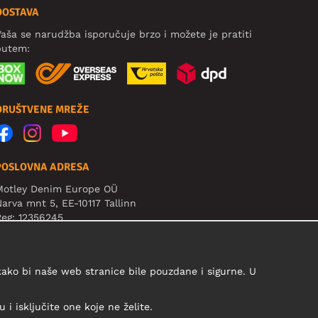
DOSTAVA
aša se narudžba isporučuje brzo i možete je pratiti
putem:
DRUŠTVENE MREŽE
POSLOVNA ADRESA
Motley Denim Europe OÜ
arva mnt 5, EE-10117 Tallinn
eg: 12356245
ažno! Ne šaljite povrat proizvoda na ovu adresu!
 kako bi naše web stranice bile pouzdane i sigurne. U
i isključite one koje ne želite.