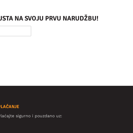
PUSTA NA SVOJU PRVU NARUDŽBU!
PLAĆANJE
laćajte sigurno i pouzdano uz: