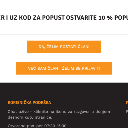
ER I UZ KOD ZA POPUST OSTVARITE 10 % PO
DA, ŽELIM POSTATI ČLAN!
VEĆ SAM ČLAN I ŽELIM SE PRIJAVITI
KORISNIČKA PODRŠKA
Chat uživo - kliknite na ikonu za razgovor u donjem
P
desnom kutu stranice.
Otvoreno pon-pet 07:30-15:30