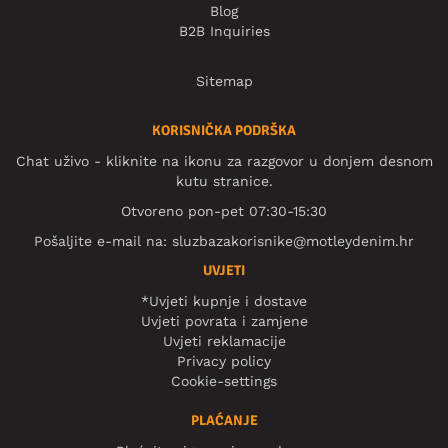
Blog
B2B Inquiries
Sitemap
KORISNIČKA PODRŠKA
Chat uživo - kliknite na ikonu za razgovor u donjem desnom
kutu stranice.
Otvoreno pon-pet 07:30-15:30
Pošaljite e-mail na:
sluzbazakorisnike@motleydenim.hr
UVJETI
*Uvjeti kupnje i dostave
Uvjeti povrata i zamjene
Uvjeti reklamacije
Privacy policy
Cookie-settings
PLAĆANJE