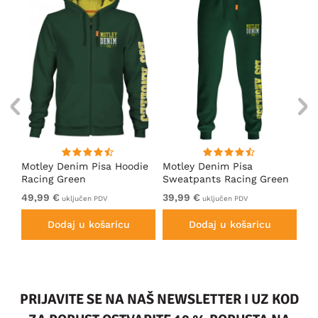
ica
Motley Denim Pisa Hoodie
Motley Denim Pisa
Mo
Racing Green
Sweatpants Racing Green
Ho
49,99 €
39,99 €
49
uključen PDV
uključen PDV
Dodaj u košaricu
Dodaj u košaricu
PRIJAVITE SE NA NAŠ NEWSLETTER I UZ KOD