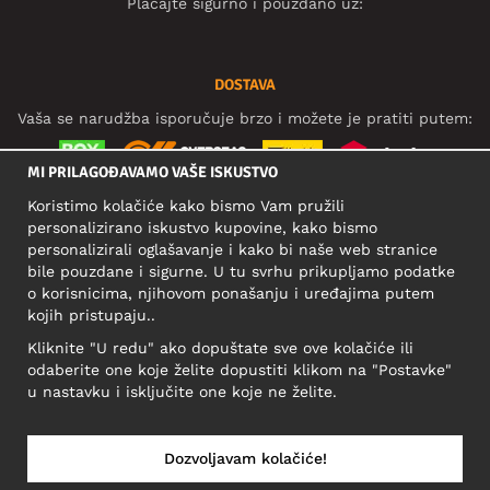
Plaćajte sigurno i pouzdano uz:
DOSTAVA
Vaša se narudžba isporučuje brzo i možete je pratiti putem:
MI PRILAGOĐAVAMO VAŠE ISKUSTVO
Koristimo kolačiće kako bismo Vam pružili
DRUŠTVENE MREŽE
personalizirano iskustvo kupovine, kako bismo
personalizirali oglašavanje i kako bi naše web stranice
bile pouzdane i sigurne. U tu svrhu prikupljamo podatke
o korisnicima, njihovom ponašanju i uređajima putem
POSLOVNA ADRESA
kojih pristupaju..
Motley Denim Europe OÜ
Kliknite "U redu" ako dopuštate sve ove kolačiće ili
Narva mnt 5, EE-10117 Tallinn
odaberite one koje želite dopustiti klikom na "Postavke"
Reg: 12356245
u nastavku i isključite one koje ne želite.
Važno! Ne šaljite povrat proizvoda na ovu adresu!
Dozvoljavam kolačiće!