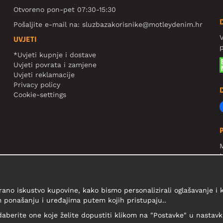
Otvoreno pon-pet 07:30-15:30
Pošaljite e-mail na:
sluzbazakorisnike@motleydenim.hr
V
UVJETI
*Uvjeti kupnje i dostave
Uvjeti povrata i zamjene
Uvjeti reklamacije
Privacy policy
Cookie-settings
N
R
V
rano iskustvo kupovine, kako bismo personalizirali oglašavanje i
 ponašanju i uređajima putem kojih pristupaju..
daberite one koje želite dopustiti klikom na "Postavke" u nastavku 