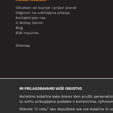
Odustani od kupnje i prijavi povrat
Odgovori na uobičajena pitanja
Kontaktirajte nas
O Motley Denim
Blog
B2B Inquiries
Sitemap
MI PRILAGOĐAVAMO VAŠE ISKUSTVO
Koristimo kolačiće kako bismo Vam pružili personalizi
tu svrhu prikupljamo podatke o korisnicima, njihovom
Kliknite "U redu" ako dopuštate sve ove kolačiće ili o