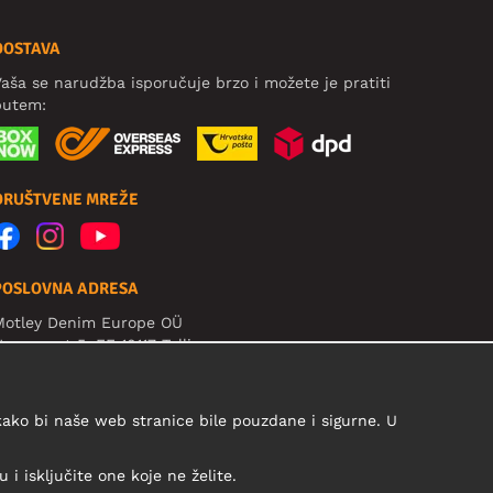
DOSTAVA
aša se narudžba isporučuje brzo i možete je pratiti
putem:
DRUŠTVENE MREŽE
POSLOVNA ADRESA
Motley Denim Europe OÜ
arva mnt 5, EE-10117 Tallinn
eg: 12356245
ažno! Ne šaljite povrat proizvoda na ovu adresu!
 kako bi naše web stranice bile pouzdane i sigurne. U
i isključite one koje ne želite.