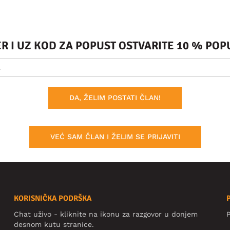
ER I UZ KOD ZA POPUST OSTVARITE 10 % PO
DA, ŽELIM POSTATI ČLAN!
VEĆ SAM ČLAN I ŽELIM SE PRIJAVITI
KORISNIČKA PODRŠKA
Chat uživo - kliknite na ikonu za razgovor u donjem
P
desnom kutu stranice.