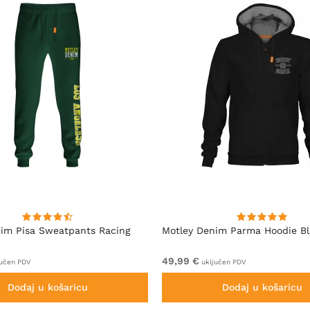
im Pisa Sweatpants Racing
Motley Denim Parma Hoodie B
49,99 €
učen PDV
uključen PDV
Dodaj u košaricu
Dodaj u košaricu