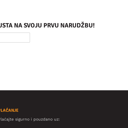
PUSTA NA SVOJU PRVU NARUDŽBU!
PLAĆANJE
laćajte sigurno i pouzdano uz: