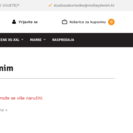
E UVJETE)*
sluzbazakorisnike@motleydenim.hr
0
Prijavite se
Košarica za kupovinu
ŽENE XS-XXL
MARKE
RASPRODAJA
enim
može se više naručiti.
ne »