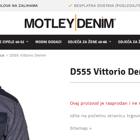
ILOVA NA ZALIHAMA
BESPLATNA DOSTAVA (POGLEDAJT
 CIPELE 40-52
MODNI DODACI
ODJEĆA ZA ŽENE 40-66
ODJEĆA ZA 
ice
D555 Vittorio Denim
D555 Vittorio D
Ovaj proizvod je rasprodan i ne 
Idite na početnu stranicu trgovi
Sitemap »