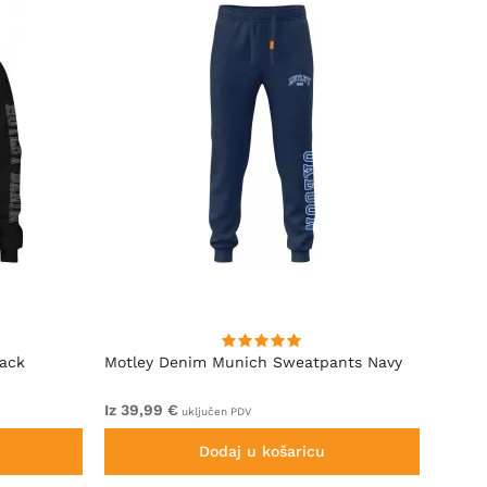
lack
Motley Denim Munich Sweatpants Navy
Motle
Iz 39,99 €
Iz 49,
uključen PDV
Dodaj u košaricu