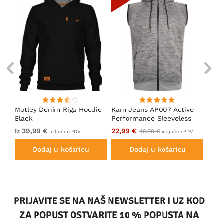
en
Motley Denim Riga Hoodie
Kam Jeans AP007 Active
Mo
Black
Performance Sleeveless
Ho
Hoody Grey
Iz 39,99 €
22,99 €
Iz
49,99 €
uključen PDV
uključen PDV
Dodaj u košaricu
Dodaj u košaricu
PRIJAVITE SE NA NAŠ NEWSLETTER I UZ KOD
ZA POPUST OSTVARITE 10 % POPUSTA NA