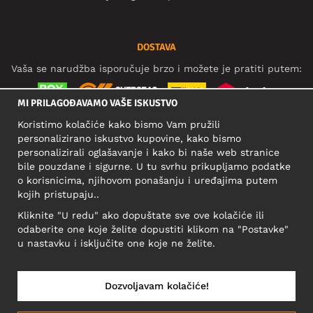
DOSTAVA
Vaša se narudžba isporučuje brzo i možete je pratiti putem:
MI PRILAGOĐAVAMO VAŠE ISKUSTVO
Koristimo kolačiće kako bismo Vam pružili
DRUŠTVENE MREŽE
personalizirano iskustvo kupovine, kako bismo
personalizirali oglašavanje i kako bi naše web stranice
bile pouzdane i sigurne. U tu svrhu prikupljamo podatke
o korisnicima, njihovom ponašanju i uređajima putem
POSLOVNA ADRESA
kojih pristupaju..
Motley Denim Europe OÜ
Kliknite "U redu" ako dopuštate sve ove kolačiće ili
Narva mnt 5, EE-10117 Tallinn
odaberite one koje želite dopustiti klikom na "Postavke"
Reg: 12356245
u nastavku i isključite one koje ne želite.
Važno! Ne šaljite povrat proizvoda na ovu adresu!
Dozvoljavam kolačiće!